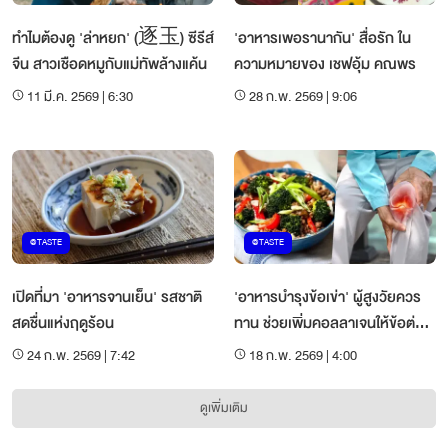
ทำไมต้องดู 'ล่าหยก' (逐玉) ซีรีส์
'อาหารเพอรานากัน' สื่อรัก ใน
จีน สาวเชือดหมูกับแม่ทัพล้างแค้น
ความหมายของ เชฟอุ้ม คณพร
11 มี.ค. 2569 | 6:30
28 ก.พ. 2569 | 9:06
@TASTE
@TASTE
เปิดที่มา 'อาหารจานเย็น' รสชาติ
'อาหารบำรุงข้อเข่า' ผู้สูงวัยควร
สดชื่นแห่งฤดูร้อน
ทาน ช่วยเพิ่มคอลลาเจนให้ข้อต่อ
แข็งแรง
24 ก.พ. 2569 | 7:42
18 ก.พ. 2569 | 4:00
ดูเพิ่มเติม