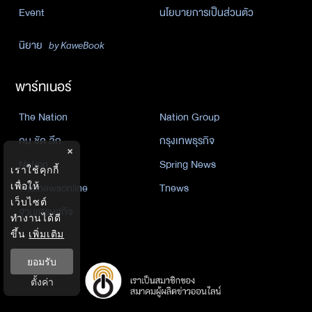
Event
นโยบายการเป็นส่วนตัว
นิยาย
by KaweBook
พาร์ทเนอร์
The Nation
Nation Group
คม ชัด ลึก
กรุงเทพธุรกิจ
×
Nation
Spring News
เราใช้คุกกี้
Thainewsonline
Tnews
เพื่อให้
เว็บไซต์
ฐานเศรษฐกิจ
ทำงานได้ดี
ขึ้น
เพิ่มเติม
ยอมรับ
ตั้งค่า