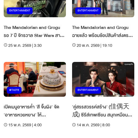
ENTERTAINMENT
ENTERTAINMENT
The Mandalorian and Grogu
The Mandalorian and Grogu
รอ 7 ปี จักรวาล Star Wars สาวก
ฉายแล้ว พร้อมช้อปสินค้าส่งตรง
ต้องดู
จากจักรวาล
25 พ.ค. 2569 | 3:30
20 พ.ค. 2569 | 19:10
@TASTE
ENTERTAINMENT
เปิดเมนูอาหารค่ำ 'สี จิ้นผิง' จัด
'คู่สรรสวรรค์สร้าง' (佳偶天
'อาหารหวยหยาง' ให้
成) ซีรีส์เทพเซียน สนุกเหมือนดู
'ประธานาธิบดีทรัมป์'
หนังกำลังภายใน
15 พ.ค. 2569 | 4:00
14 พ.ค. 2569 | 8:00