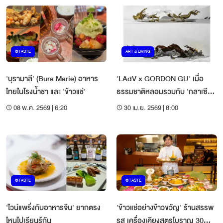
@TASTE
ART & LIVING
'บุรามาลี' (Bura Marie) อาหาร
'LAdV x GORDON GU' เมื่อ
ไทยในโรงน้ำชา และ 'ข้าวแช่'
ธรรมชาติหลอมรวมกับ 'กลาเซียร์
คริสตัล'
08 พ.ค. 2569 | 6:20
30 เม.ย. 2569 | 8:00
@TASTE
@TASTE
'ไวน์แพริ่งกับอาหารจีน' ยากตรง
'ข้าวแช่อย่างข้าวขวัญ' ร้านสรรพ
ไหนไปเรียนรู้กัน
รส เครื่องเคียงสูตรโบราณ 30