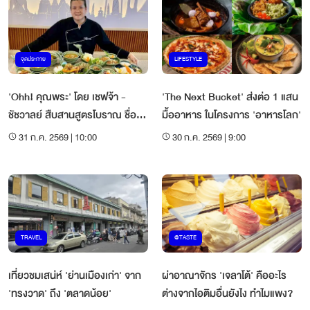
จุดประกาย
LIFESTYLE
'Ohh! คุณพระ' โดย เชฟจ้า -
'The Next Bucket' ส่งต่อ 1 แสน
ชัชวาลย์ สืบสานสูตรโบราณ ชื่อที่
มื้ออาหาร ในโครงการ 'อาหารโลก'
เลือนหาย
31 ก.ค. 2569 | 10:00
30 ก.ค. 2569 | 9:00
TRAVEL
@TASTE
เที่ยวชมเสน่ห์ 'ย่านเมืองเก่า' จาก
ผ่าอาณาจักร 'เจลาโต้' คืออะไร
'ทรงวาด' ถึง 'ตลาดน้อย'
ต่างจากไอติมอื่นยังไง ทำไมแพง?