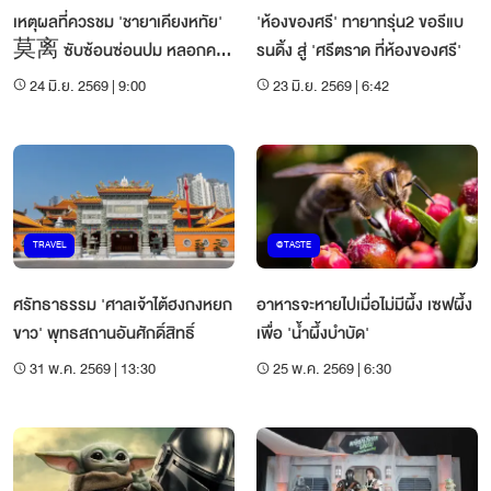
เหตุผลที่ควรชม 'ชายาเคียงหทัย'
'ห้องของศรี' ทายาทรุ่น2 ขอรีแบ
莫离 ซับซ้อนซ่อนปม หลอกคน
รนดิ้ง สู่ 'ศรีตราด ที่ห้องของศรี'
ดู
24 มิ.ย. 2569 | 9:00
23 มิ.ย. 2569 | 6:42
TRAVEL
@TASTE
ศรัทธาธรรม 'ศาลเจ้าไต้ฮงกงหยก
อาหารจะหายไปเมื่อไม่มีผึ้ง เซฟผึ้ง
ขาว' พุทธสถานอันศักดิ์สิทธิ์
เพื่อ 'น้ำผึ้งบำบัด'
31 พ.ค. 2569 | 13:30
25 พ.ค. 2569 | 6:30