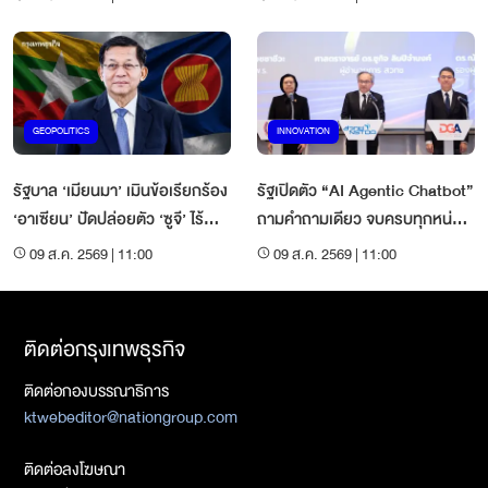
GEOPOLITICS
INNOVATION
รัฐบาล ‘เมียนมา’ เมินข้อเรียกร้อง
รัฐเปิดตัว “AI Agentic Chatbot”
‘อาเซียน’ ปัดปล่อยตัว ‘ซูจี’ ไร้
ถามคำถามเดียว จบครบทุกหน่วย
เงื่อนไข-ส่อเลิกรับผู้แทนพิเศษ
งาน
09 ส.ค. 2569 | 11:00
09 ส.ค. 2569 | 11:00
ติดต่อกรุงเทพธุรกิจ
ติดต่อกองบรรณาธิการ
ktwebeditor@nationgroup.com
ติดต่อลงโฆษณา