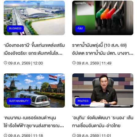
BUSINESS
ทั่วไป
‘เมืองทองธานี’ ขึ้นแท่นเขตส่งเสริม
ราคาน้ำมันพรุ่งนี้ (10 ส.ค. 69)
เมืองอัจฉริยะ ยกระดับเทคโนโลยี-
อัปเดต ราคาน้ำมัน ปตท. บางจาก
สิ่งแวดล้อมเคลื่อนเศรษฐกิจ
เชลล์
09 ส.ค. 2569 | 12:00
09 ส.ค. 2569 | 11:49
SUSTAINABILITY
POLITICS
‘คมนาคม-เนเธอร์แลนด์’หนุน
'อนุทิน' จ่อดันพัฒนา 'ระนอง' เส้น
ใช้‘เรือไฟฟ้า’ลุย‘ขนส่งสาธารณะ-
ทางเชื่อมอันดามัน-อ่าวไทย
ท่องเที่ยว’สีเขียว
09 ส.ค. 2569 | 11:18
09 ส.ค. 2569 | 11:01