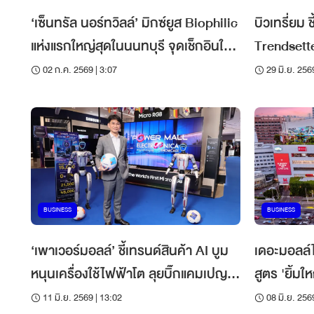
‘เซ็นทรัล นอร์ทวิลล์’ มิกซ์ยูส Biophilic
บิวเทรี่ยม ช
แห่งแรกใหญ่สุดในนนทบุรี จุดเช็กอินใหม่
Trendsetter ‘เกาหลีใต้-จีน-ญี่ปุ
ชาวนนทบุเรี่ยน
Asia Risi
02 ก.ค. 2569 | 3:07
29 มิ.ย. 256
BUSINESS
BUSINESS
‘เพาเวอร์มอลล์’ ชี้เทรนด์สินค้า AI บูม
เดอะมอลล์ไล
หนุนเครื่องใช้ไฟฟ้าโต ลุยบิ๊กแคมเปญ
สูตร 'ยิ้มใ
ปั๊มยอด
ครบจบใกล้บ
11 มิ.ย. 2569 | 13:02
08 มิ.ย. 256