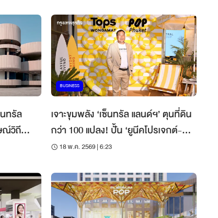
BUSINESS
็นทรัล
เจาะขุมพลัง ‘เซ็นทรัล แลนด์ฯ’ ตุนที่ดิน
กว่า 100 แปลง! ปั้น ‘ยูนีคโปรเจกต์-
ชอปปิงมอลล์ ไซซ์เล็ก’ แทรกตลาด
18 พ.ค. 2569 | 6:23