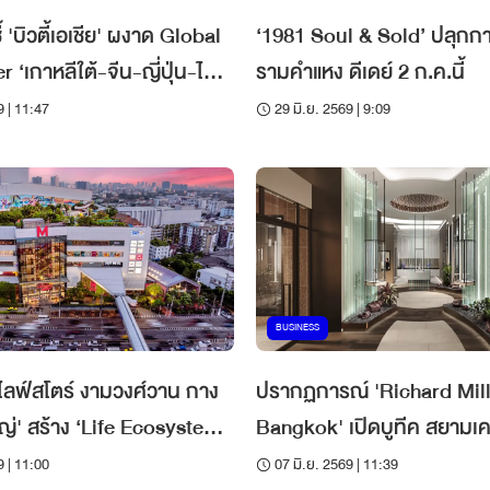
ี้ 'บิวตี้เอเชีย' ผงาด Global
‘1981 Soul & Sold’ ปลุกกา
่น-ไทย’
รามคำแหง ดีเดย์ 2 ก.ค.นี้
ng
9 | 11:47
29 มิ.ย. 2569 | 9:09
BUSINESS
ฟ์สโตร์ งามวงศ์วาน กาง
ปรากฏการณ์ 'Richard Mil
หญ่' สร้าง ‘Life Ecosystem’
Bangkok' เปิดบูทีค สยามเค
้าน ดักลูกค้าย่านนนทบุรี
กรุงเทพฯ ปักหมุดโอเอซิสแห่ง
9 | 11:00
07 มิ.ย. 2569 | 11:39