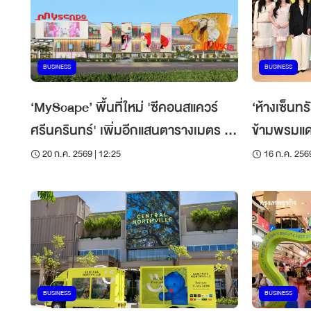
BUSINESS
BUSINESS
‘MyScape’ พื้นที่ใหม่ 'ซีคอนสแควร์
‘ห้างเซ็นทร
ศรีนครินทร์' เพิ่มอีกแสนตารางเมตร ดี
ข้ามพรมแดน
เดย์ตามแผน ธ.ค.2569
ลูกค้าระยะ
20 ก.ค. 2569 | 12:25
16 ก.ค. 2569
BUSINESS
BUSINESS