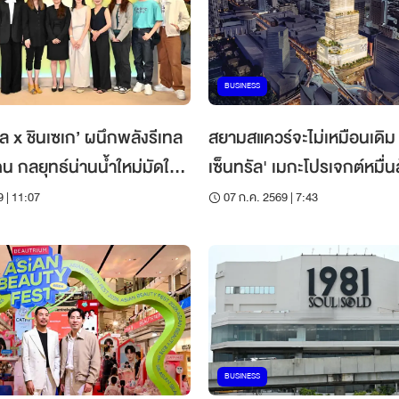
BUSINESS
ัล x ชินเซเก’ ผนึกพลังรีเทล
สยามสแควร์จะไม่เหมือนเดิม 
 กลยุทธ์น่านน้ำใหม่มัดใจ
เซ็นทรัล' เมกะโปรเจกต์หมื่น
ยาว
หมายใหม่ Youth Culture 
 | 11:07
07 ก.ค. 2569 | 7:43
BUSINESS