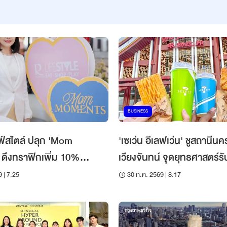
BUSINESS
ฟ์สไตล์ ปลุก 'Mom
'เซเว่น อีเลฟเว่น' ชูสถานีน
ดึงทราฟิกเพิ่ม 10%
เวียงจันทน์ จุดยุทธศาสตร์รั
ันแม่
เที่ยว
 | 7:25
30 ก.ค. 2569 | 8:17