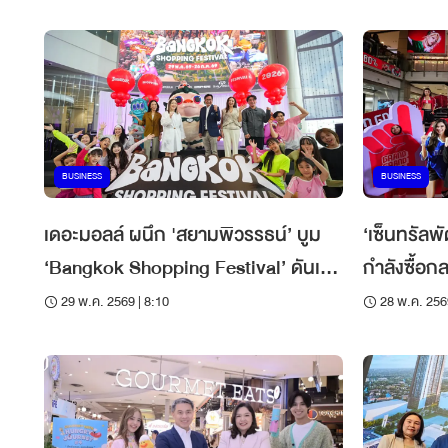
BUSINESS
BUSINESS
เดอะมอลล์ ผนึก 'สยามพิวรรธน์’ บูม
‘เซ็นทรัลพ
‘Bangkok Shopping Festival’ ดันเงิน
กำลังซื้อก
สะพัด 9 พันล้าน
ยมหกรรมช้
29 พ.ค. 2569 | 8:10
28 พ.ค. 256