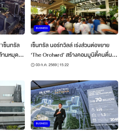
BUSINESS
'เซ็นทรัล
เซ็นทรัล นอร์ทวิลล์ เร่งส่วนต่อขยาย
ล้านหมุด
‘The Orchard’ สร้างคอมมูนิตี้คนตื่น
ของโลก
เช้า 8 หมื่นตร.ม. เปิดไตรมาสแรกปี
03 ก.ค. 2569 | 15:22
2570
BUSINESS