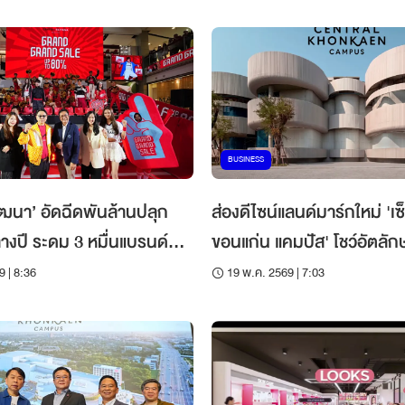
เอเชีย
BUSINESS
ัฒนา’ อัดฉีดพันล้านปลุก
ส่องดีไซน์แลนด์มาร์กใหม่ 'เซ
ลางปี ระดม 3 หมื่นแบรนด์ลุ
ขอนแก่น แคมปัส' โชว์อัตลักษณ์วิถี
อประดับชาติ
อีสานปะทะสตรีตอาร์ต!
9 | 8:36
19 พ.ค. 2569 | 7:03