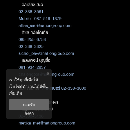
- อัลเลียซ สะอิ
02-338-3561
Mobile : 087-519-1379
allias_sae@nationgroup.com
- ศิชล ภวัตโณทัย
085-255-6753
02-338-3325
sichol_paw@nationgroup.com
- เชลงพจน์ บุญซื่อ
081-934-2937
×
chalengpot@nationgroup.com
เราใช้คุกกี้เพื่อให้
เว็บไซต์ทำงานได้ดีขึ้น
สมัครสมาชิก
ติดต่อเบอร์ 02-338-3000
เพิ่มเติม
ติดต่อ Media Partners
ยอมรับ
- เมธิกา เมธาพิทักษ์
ตั้งค่า
02-338-3198
metika_met@nationgroup.com