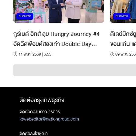
BUSINESS
BUSINESS
กูร์เมต์ อีทส์ ลุย Hungry Journey #4
ดีเดย์มิกซ์
อัดฉีดพ้อยต์สองเท่า Double Day
ขอนแก่น แคมป
(5.5/6.6) กระตุ้นใช้จ่าย
‘Campus Di
11 พ.ค. 2569 | 6:55
09 พ.ค. 256
เมือง
ติดต่อกรุงเทพธุรกิจ
ติดต่อกองบรรณาธิการ
ktwebeditor@nationgroup.com
ติดต่อลงโฆษณา