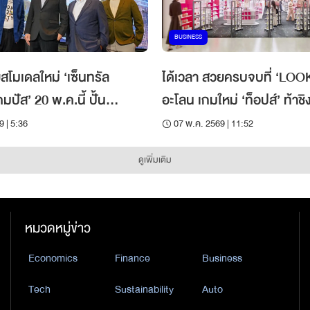
BUSINESS
ยูสโมเดลใหม่ ‘เซ็นทรัล
ได้เวลา สวยครบจบที่ ‘LOO
ัส’ 20 พ.ค.นี้ ปั้น
อะโลน เกมใหม่ ‘ท็อปส์’ ท้าชิ
strict’ แลนด์มาร์กที่ 2 แห่ง
บิวตี้ 2.9 แสนล้าน
9 | 5:36
07 พ.ค. 2569 | 11:52
ดูเพิ่มเติม
หมวดหมู่ข่าว
Economics
Finance
Business
Tech
Sustainability
Auto