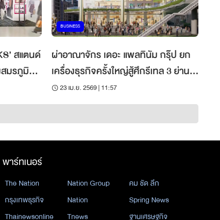
BUSINESS
KS’ สแตนด์
ผ่าอาณาจักร เดอะ แพลทินัม กรุ๊ป ยก
งสมรภูมิ
เครื่องธุรกิจครั้งใหญ่สู้ศึกรีเทล 3 ย่าน
การค้าเดือด
23 เม.ย. 2569 | 11:57
พาร์ทเนอร์
The Nation
Nation Group
คม ชัด ลึก
กรุงเทพธุรกิจ
Nation
Spring News
Thainewsonline
Tnews
ฐานเศรษฐกิจ