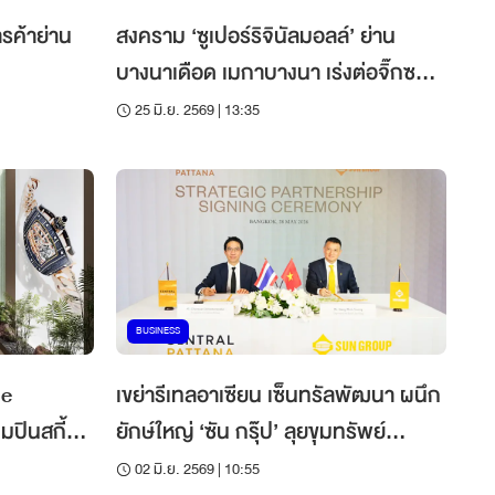
รค้าย่าน
สงคราม ‘ซูเปอร์ริจินัลมอลล์’ ย่าน
บางนาเดือด เมกาบางนา เร่งต่อจิ๊กซอว์
‘เมกาซิตี้’ เมืองมิกซ์ยูส 7 หมื่นล้าน
25 มิ.ย. 2569 | 13:35
BUSINESS
le
เขย่ารีเทลอาเซียน เซ็นทรัลพัฒนา ผนึก
มปินสกี้
ยักษ์ใหญ่ ‘ซัน กรุ๊ป’ ลุยขุมทรัพย์
ที่ 13 ใน
เวียดนาม
02 มิ.ย. 2569 | 10:55