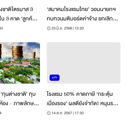
่างชาติไตรมาส 3
‘สมาคมโรงแรมไทย’ วอนนายกฯ
ทบทวนมติบอร์ดค่าจ้าง ยกเลิกขึ้น
30%
ค่าแรงขั้นต่ำ 400 บาท
50
23 มิ.ย. 2568 | 13:20
ธุรกิจ
‘ทุนต่างชาติ’ ทุบ
โรงแรม 50% คาดภาษี ‘กระตุ้น
าห้อง - ภาพลักษณ์
เมืองรอง’ ผลดียังจำกัด! หนุนราย
ได้เพิ่มไม่เกิน 5%
4
14 ส.ค. 2567 | 17:30