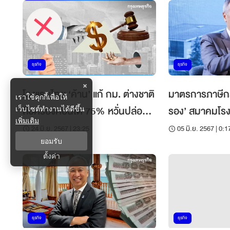
ธุรกิจ
ธุรกิจ
×
โรงแรมไทย ‘ค้าน’ แก้ กม. ต่างชาติ
มาตรการภาษีกระต
เราใช้คุกกี้เพื่อให้
ถือครองคอนโด 75% หวั่นปล่อย
รอง’ สมาคมโรง
เว็บไซต์ทำงานได้ดีขึ้น
เพิ่มเติม
ขายรายวันตัดราคา
ยังไม่เต็มร้อย!
24 มิ.ย. 2567 | 23:25
05 มิ.ย. 2567 | 0:1
ยอมรับ
ตั้งค่า
ธุรกิจ
ธุรกิจ