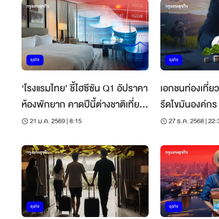
ธุรกิจ
ธุรกิจ
‘โรงแรมไทย’ ชี้ไฮซีซัน Q1 อัปราคา
เอกชนท่องเที่ยว
ห้องพักยาก คาดปีนี้ต่างชาติเที่ยว
รีดไขมันองค์กร แนะรัฐหนุน ‘กรี
ไทย 33 ล้านคนเท่าปี 68
ไฟแนนซ์’ อุ้มเอส
21 ม.ค. 2569 | 8:15
27 ธ.ค. 2568 | 22:
ธุรกิจ
ธุรกิจ