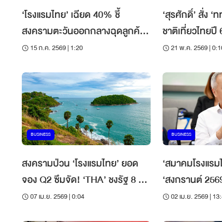
‘โรงแรมไทย’ เฉียด 40% ชี้
‘สุรศักดิ์’ สั่ง 
สงครามตะวันออกกลางฉุดลูกค้า
ชาติเที่ยวไทยปี 
ลดลงเกินคาด ค่าครองชีพพุ่ง
คน หากสงครามยื
15 ก.ค. 2569 | 1:20
21 พ.ค. 2569 | 0:1
กดดันกำลังซื้อคนไทยอ่อนแอ
ไตรมาส 2
BUSINESS
BUSINESS
สงครามป่วน ‘โรงแรมไทย’ ยอด
‘สมาคมโรงแรมไ
จอง Q2 ซึมจัด! ‘THA’ ชงรัฐ 8 ข้อ
‘สงกรานต์ 2569
เสนอฟื้น ‘ท่องเที่ยว’ ฝ่าวิกฤติ
อ่วมวิกฤติน้ำมัน
07 เม.ย. 2569 | 0:04
02 เม.ย. 2569 | 13
จังหวัด