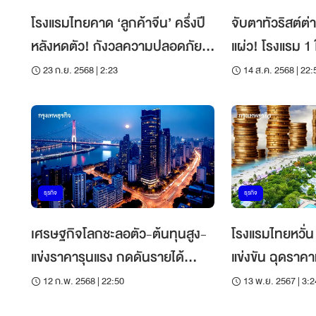
โรงแรมไทยคาด ‘ลูกค้าจีน’ ครึ่งปี
จับตาทัวริสต์ต
หลังหดตัว! กังวลความปลอดภัย-
แผ่ว! โรงแรม 1 ใน 3 คาด ‘ลูกค้า
ค่าใช้จ่ายสูงกว่าประเทศคู่แข่ง
จีน’ หายเกิน 
23 ก.ย. 2568 | 2:23
14 ส.ค. 2568 | 22:
ธุรกิจ
ธุรกิจ
เศรษฐกิจโลกชะลอตัว-ต้นทุนสูง-
โรงแรมไทยหวั่น 
แข่งราคารุนแรง กดดันรายได้
แข่งขัน ฉุดราค
‘โรงแรมไทย’ เติบโตปี 68
ท่องเที่ยว
12 ก.พ. 2568 | 22:50
13 พ.ย. 2567 | 3:2