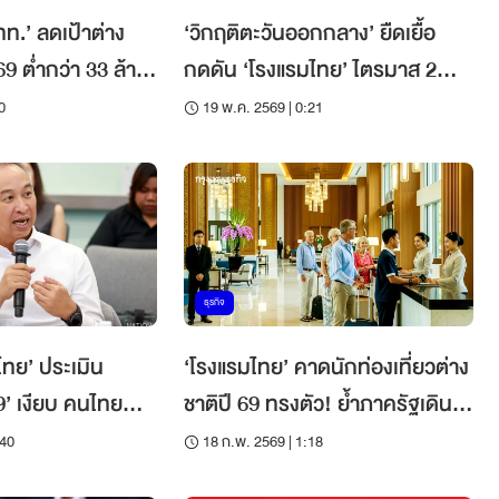
‘ททท.’ ลดเป้าต่าง
‘วิกฤติตะวันออกกลาง’ ยืดเยื้อ
69 ต่ำกว่า 33 ล้าน
กดดัน ‘โรงแรมไทย’ ไตรมาส 2
ดเยื้อเกิน
ตลาดระยะไกลติดลบเกิน 10%
0
19 พ.ค. 2569 | 0:21
ธุรกิจ
ทย’ ประเมิน
‘โรงแรมไทย’ คาดนักท่องเที่ยวต่าง
’ เงียบ คนไทย
ชาติปี 69 ทรงตัว! ย้ำภาครัฐเดิน
 ไม่กล้าเที่ยวข้าม
หน้าสร้างเชื่อมั่น ‘ปลอดภัย’
:40
18 ก.พ. 2569 | 1:18