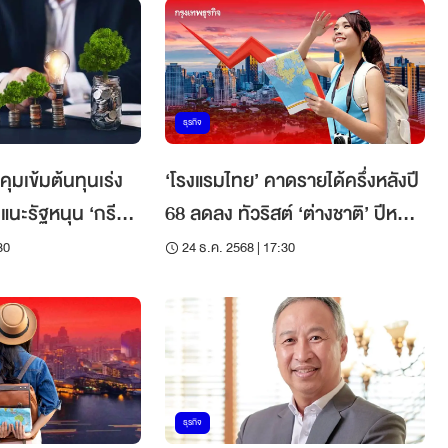
ธุรกิจ
คุมเข้มต้นทุนเร่ง
‘โรงแรมไทย’ คาดรายได้ครึ่งหลังปี
น
68 ลดลง ทัวริสต์ ‘ต่างชาติ’ ปีหน้า
เอ็มอี
โตต่ำแตะ 33 ล้านคน
30
24 ธ.ค. 2568 | 17:30
ธุรกิจ