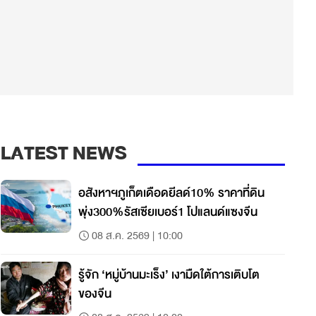
LATEST NEWS
อสังหาฯภูเก็ตเดือดยีลด์10% ราคาที่ดิน
พุ่ง300%รัสเซียเบอร์1 โปแลนด์แซงจีน
08 ส.ค. 2569 | 10:00
รู้จัก ‘หมู่บ้านมะเร็ง’ เงามืดใต้การเติบโต
ของจีน