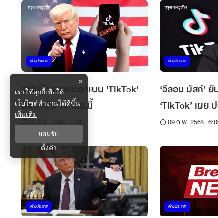
ต่างประเทศ
ต่างประเทศ
×
'ทรัมป์' ขยายเวลาแบน 'TikTok'
‘อีลอน มัสก์’ ยั
เราใช้คุกกี้เพื่อให้
ให้เวลาถึง 17 ก.ย.นี้
‘TikTok’ เผย ป
เว็บไซต์ทำงานได้ดีขึ้น
เพิ่มเติม
เอง
20 มิ.ย. 2568 | 7:30
09 ก.พ. 2568 | 6:0
ยอมรับ
ตั้งค่า
ต่างประเทศ
ต่างประเทศ