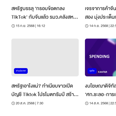
สหรัฐบรรลุ ‘กรอบข้อตกลง
เจรจาการค้าจีน-ส
TikTok' กับจีนแล้ว รมว.คลังสหรัฐ
สอง มุ่งประเด็
เผย
15 ก.ย. 2568 | 16:12
14 ก.ย. 2568 | 22:
ต่างประเทศ
ธุรกิจ
สหรัฐเอาไงแน่? ทำเนียบขาวเปิด
งบโฆษณาดิจิทัล
บัญชี Tiktok โปรโมตทรัมป์ สร้าง
‘ศก.ชะลอ-การเม
ความสันสนแบนแอปจีน
เชื่อมั่น
20 ส.ค. 2568 | 7:30
14 ส.ค. 2568 | 22: