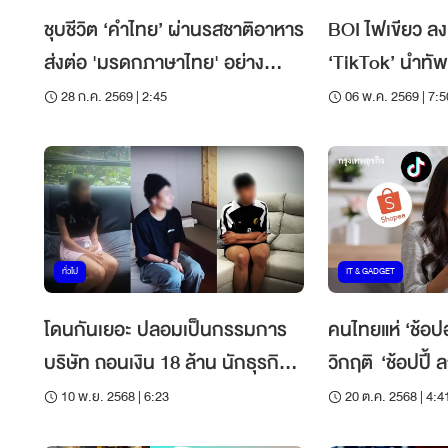
ชุบชีวิต ‘คำไทย’ ผ่านรสชาติอาหาร
BOI ไฟเขียว ลง
ส่งต่อ 'มรดกภาษาไทย' อย่าง
‘TikTok’ นำทัพ
ยั่งยืน
หมุดไทยฐานหลั
28 ก.ค. 2569 | 2:45
06 พ.ค. 2569 | 7:5
ทั่วไป
IT & GADGET
โดนกันเยอะ ปลอมเป็นกรรมการ
คนไทยแห่ ‘ช้อป
บริษัท ถอนเงิน 18 ล้าน นักธุรกิจ
วิกฤติ ‘ช้อปปี้ 
ต้องรู้ บุกจับ 3
โกยแสนล้าน
10 พ.ย. 2568 | 6:23
20 ต.ค. 2568 | 4:4