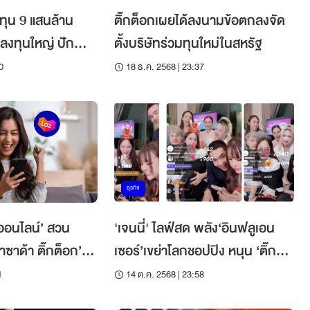
ทุน 9 แสนล้าน
ติ๊กต็อกเผยได้ลงนามข้อตกลงจัด
ลงทุนใหญ่ ปัก
ตั้งบริษัทร่วมทุนใหม่ในสหรัฐ
กภูมิภาค
0
18 ธ.ค. 2568 | 23:37
ธุรกิจ
ออนไลน์’ สวน
'เจนนี่' ไลฟ์สด พลัง‘อินฟลูเอน
ลาซาด้า ติ๊กต็อก’
เซอร์’เขย่าโลกชอปปิง หนุน ‘ติ๊กต็
อก-แบรนด์’ โกยเงินมหาศาล
1
14 ต.ค. 2568 | 23:58