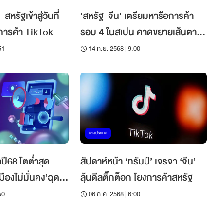
หรัฐเข้าสู่วันที่
'สหรัฐ-จีน' เตรียมหารือการค้า
นการค้า TikTok
รอบ 4 ในสเปน คาดขยายเส้นตาย
ขายติ๊กต๊อก
51
14 ก.ย. 2568 | 9:00
ต่างประเทศ
ปี68 โตต่ำสุด
สัปดาห์หน้า ‘ทรัมป์’ เจรจา ‘จีน’
ืองไม่มั่นคง’ฉุด
ลุ้นดีลติ๊กต็อก โยงการค้าสหรัฐ
50
06 ก.ค. 2568 | 6:00