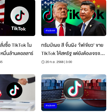
ต่างประเทศ
่งซื้อ TikTok ใน
ทรัมป์เผย สี จิ้นผิง ‘ไฟเขียว’ ขาย
 หมื่นล้านดอลลาร์
TikTok ให้สหรัฐ แต่ยังต้องเจรจา
รายละเอียด
45
20 ก.ย. 2568 | 3:00
ต่างประเทศ