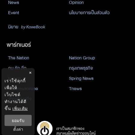
News
Opinion
Event
นโยบายการเป็นส่วนตัว
นิยาย
by KaweBook
พาร์ทเนอร์
The Nation
Nation Group
คม ชัด ลึก
กรุงเทพธุรกิจ
×
Nation
Spring News
เราใช้คุกกี้
Thainewsonline
Tnews
เพื่อให้
เว็บไซต์
ฐานเศรษฐกิจ
ทำงานได้ดี
ขึ้น
เพิ่มเติม
ยอมรับ
ตั้งค่า