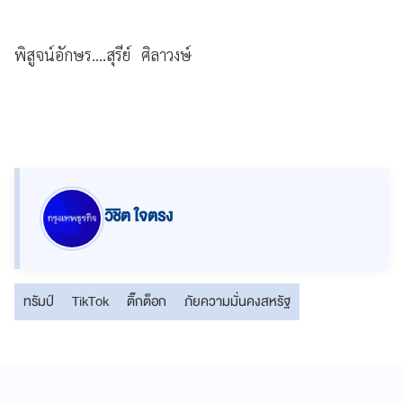
พิสูจน์อักษร....สุรีย์ ศิลาวงษ์
วิชิต ใจตรง
ทรัมป์
TikTok
ติ๊กต็อก
ภัยความมั่นคงสหรัฐ