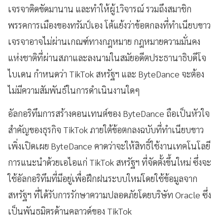
เจรจาติดขัดมานาน และทำให้ผู้1วิจารณ์ รวมถึงสมาชิก
พรรคการเมืองของทรัมป์เอง โต้แย้งว่าข้อตกลงที่ทำเนียบขาว
เจรจาอาจไม่ผ่านเกณฑ์ทางกฎหมาย กฎหมายความมั่นคง
แห่งชาติที่ผ่านสภาและลงนามในสมัยอดีตประธานาธิบดีโจ
ไบเดน กำหนดว่า TikTok สหรัฐฯ และ ByteDance จะต้อง
ไม่มีความสัมพันธ์ในการดำเนินงานใดๆ
อัลกอริทึมการสร้างคอนเทนต์ของ ByteDance ถือเป็นหัวใจ
สำคัญของธุรกิจ TikTok ภายใต้ข้อตกลงฉบับที่ทำเนียบขาว
เพิ่งเปิดเผย ByteDance คาดว่าจะให้สิทธิ์ใช้งานเทคโนโลยี
การแนะนำด้วยเอไอแก่ TikTok สหรัฐฯ ที่จัดตั้งขึ้นใหม่ ซึ่งจะ
ใช้อัลกอริทึมที่มีอยู่เพื่อฝึกฝนระบบใหม่โดยใช้ข้อมูลจาก
สหรัฐฯ ที่ได้รับการรักษาความปลอดภัยโดยบริษัท Oracle ซึ่ง
เป็นพันธมิตรด้านคลาวด์ของ TikTok