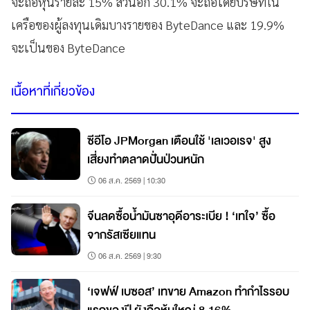
จะถือหุ้นรายละ 15% ส่วนอีก 30.1% จะถือโดยบริษัทใน
เครือของผู้ลงทุนเดิมบางรายของ ByteDance และ 19.9%
จะเป็นของ ByteDance
เนื้อหาที่เกี่ยวข้อง
ซีอีโอ JPMorgan เตือนใช้ 'เลเวอเรจ' สูง
เสี่ยงทำตลาดปั่นป่วนหนัก
06 ส.ค. 2569 | 10:30
จีนลดซื้อน้ำมันซาอุดีอาระเบีย ! ‘เทใจ’ ซื้อ
จากรัสเซียแทน
06 ส.ค. 2569 | 9:30
‘เจฟฟ์ เบซอส’ เทขาย Amazon ทำกำไรรอบ