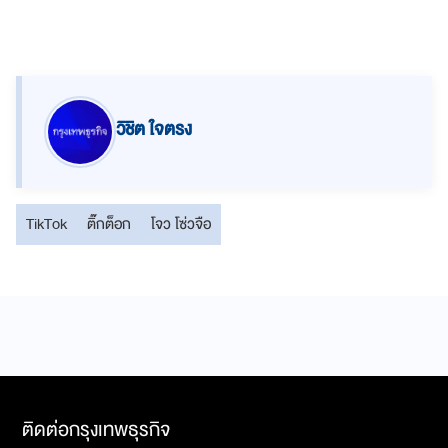
วิชิต ใจตรง
TikTok
ติ๊กต็อก
โจว โซ่วจือ
ติดต่อกรุงเทพธุรกิจ