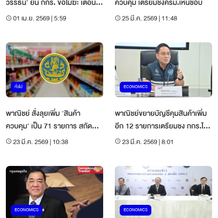
วรรธน์' ยื่น กกร. ขอโมฆะ เตือน
ควบคุม เตรียมชงครม.เห็นชอบ
วิกฤติธรรมาภิบาล
01 เม.ย. 2569 | 5:59
25 มี.ค. 2569 | 11:48
ทั่วไป
ECONOMICS
พาณิชย์ สั่งลุยเพิ่ม 'สินค้า
พาณิชย์ขยายบัญชีคุมสินค้าเพิ่ม
ควบคุม' เป็น 71 รายการ สกัด
อีก 12 รายการเตรียมชง กกร.ไฟ
ของแพง-กักตุน
เขียว
23 มี.ค. 2569 | 10:38
23 มี.ค. 2569 | 8:01
ECONOMICS
ECONOMICS