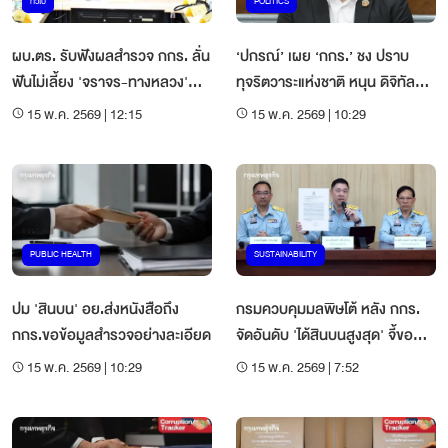
ทั่วไป
POLITICS
ผบ.ตร. รับฟังผลสำรวจ กกร. ลั่น
‘ปกรณ์’ เผย ‘กกร.’ ชง ปราบ
ฟันไม่เลี้ยง 'จราจร-ทางหลวง'
ทุจริตวาระแห่งชาติ หนุน ดิจิทัล
เรียกรับสินบน
ทดแทนดุลพินิจ จนท.
15 พ.ค. 2569 | 12:15
15 พ.ค. 2569 | 10:29
PUBLIC HEALTH
SUSTAINABILITY
ปม 'สินบน' อย.ส่งหนังสือถึง
กรมควบคุมมลพิษโต้ หลัง กกร.
กกร.ขอข้อมูลสำรวจอย่างละเอียด
จัดอันดับ 'ได้สินบนสูงสุด' จี้ขอ
หลักฐานใน 7 วัน
15 พ.ค. 2569 | 10:29
15 พ.ค. 2569 | 7:52