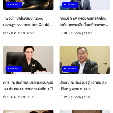
ECONOMICS
ECONOMICS
“พจน์” เปิดโรดแมป “Zero
กกร.ชี้ S&P คงอันดับเครดิตไทย
Corruption : กกร. และเพื่อนไม่
สะท้อนความเชื่อมั่นเสถียรภาพ
ทน” เดินหน้า 6 ยุทธศาสตร์ลด
เศรษฐกิจและวินัยการคลัง
17 ก.ค. 2569 | 6:50
18 มิ.ย. 2569 | 11:07
คอร์รัปชัน
ECONOMICS
ECONOMICS
กกร. คงสินค้าและบริการควบคุมปี
ปกรณ์ ตั้งทีมร่วมรัฐ-เอกชน ลุย
69 จำนวน 66 รายการต่ออีก 1 ปี
ปรับกฎหมาย หนุน 7
อุตสาหกรรมเป้าหมาย
16 มิ.ย. 2569 | 11:10
12 มิ.ย. 2569 | 1:00