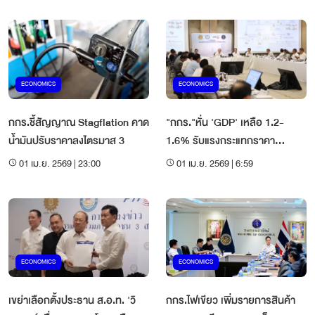
ECONOMICS
ECONOMICS
กกร.ชี้สัญญาณ Stagflation คาด
"กกร."หั่น 'GDP' เหลือ 1.2-
น้ำมันปรับราคาลงไตรมาส 3
1.6% รับแรงกระแทกราคา
พลังงาน
01 เม.ย. 2569 | 23:00
01 เม.ย. 2569 | 6:59
ECONOMICS
ECONOMICS
เขย่าเลือกตั้งประธาน ส.อ.ท. 'วิ
กกร.ไฟเขียว เพิ่มรายการสินค้า