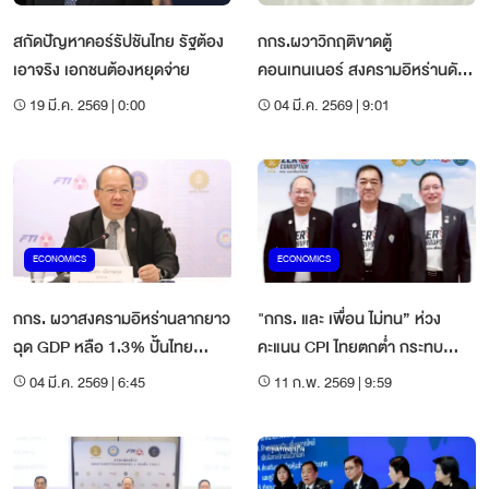
สกัดปัญหาคอร์รัปชันไทย รัฐต้อง
กกร.ผวาวิกฤติขาดตู้
เอาจริง เอกชนต้องหยุดจ่าย
คอนเทนเนอร์ สงครามอิหร่านดัน
ค่าประกันภัยเรือพุ่ง 500%
19 มี.ค. 2569 | 0:00
04 มี.ค. 2569 | 9:01
ECONOMICS
ECONOMICS
กกร. ผวาสงครามอิหร่านลากยาว
"กกร. และ เพื่อน ไม่ทน” ห่วง
ฉุด GDP หลือ 1.3% ปั้นไทย
คะแนน CPI ไทยตกต่ำ กระทบ
ศูนย์กลางอาหาร-สุขภาพ
ความเชื่อมั่นลงทุนและเป้าหมาย
04 มี.ค. 2569 | 6:45
11 ก.พ. 2569 | 9:59
OECD