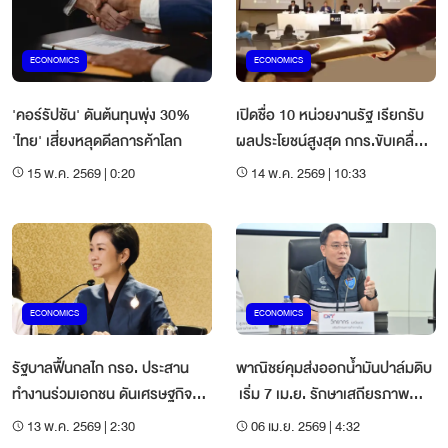
ECONOMICS
ECONOMICS
'คอร์รัปชัน' ดันต้นทุนพุ่ง 30%
เปิดชื่อ 10 หน่วยงานรัฐ เรียกรับ
'ไทย' เสี่ยงหลุดดีลการค้าโลก
ผลประโยชน์สูงสุด กกร.ขับเคลื่อน
Zero Corruption
15 พ.ค. 2569 | 0:20
14 พ.ค. 2569 | 10:33
ECONOMICS
ECONOMICS
รัฐบาลฟื้นกลไก กรอ. ประสาน
พาณิชย์คุมส่งออกน้ำมันปาล์มดิบ
ทำงานร่วมเอกชน ดันเศรษฐกิจ-
เริ่ม 7 เม.ย. รักษาเสถียรภาพ
เพิ่มขีดแข่งขันประเทศ
น้ำมันปาล์มในประเทศ
13 พ.ค. 2569 | 2:30
06 เม.ย. 2569 | 4:32