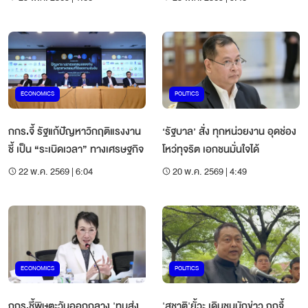
ECONOMICS
POLITICS
กกร.จี้ รัฐแก้ปัญหาวิกฤติแรงงาน
‘รัฐบาล’ สั่ง ทุกหน่วยงาน อุดช่อง
ชี้ เป็น “ระเบิดเวลา” ทางเศรษฐกิจ
โหว่ทุจริต เอกชนมั่นใจได้
22 พ.ค. 2569 | 6:04
20 พ.ค. 2569 | 4:49
ECONOMICS
POLITICS
กกร.ชี้พิษตะวันออกกลาง 'ทุบส่ง
'สุชาติ'ยั้วะ เดินชนนักข่าว ถูกจี้