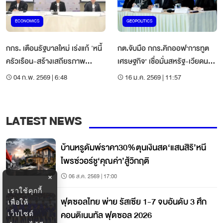
ECONOMICS
GEOPOLITICS
กกร. เตือนรัฐบาลใหม่ เร่งแก้ 'หนี้
กต.จับมือ กกร.คิกออฟ‘การทูต
ครัวเรือน-สร้างเสถียรภาพ
เศรษฐกิจ’ เชื่อมั่นสหรัฐ-เวียดนาม
การเมือง'
คือโอกาส
04 ก.พ. 2569 | 6:48
16 ม.ค. 2569 | 11:57
LATEST NEWS
บ้านหรูดัมพ์ราคา30%ตุนเงินสด‘แสนสิริ’หนี
ไพรซ์วอร์ชู‘คุณค่า’สู้วิกฤติ
06 ส.ค. 2569 | 17:00
×
เราใช้คุกกี้
ฟุตซอลไทย พ่าย รัสเซีย 1-7 จบอันดับ 3 ศึก
เพื่อให้
คอนติเนนทัล ฟุตซอล 2026
เว็บไซต์