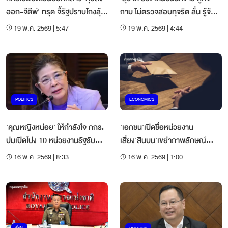
ออก-จีดีพี' ทรุด จี้รัฐปราบโกงลุ้น
ถาม ไม่ตรวจสอบทุจริต ลั่น รู้จักกู
ตั๋ว OECD
น้อยไป
19 พ.ค. 2569 | 5:47
19 พ.ค. 2569 | 4:44
POLITICS
ECONOMICS
'คุณหญิงหน่อย' ให้กำลังใจ กกร.
'เอกชน'เปิดชื่อหน่วยงาน
ปมเปิดโปง 10 หน่วยงานรัฐรับ
เสี่ยง'สินบน'เขย่าภาพลักษณ์
สินบน
องค์กรภาครัฐทั้งระบบ
16 พ.ค. 2569 | 8:33
16 พ.ค. 2569 | 1:00