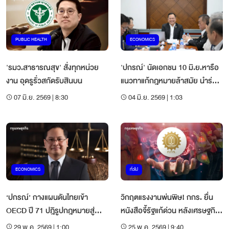
PUBLIC HEALTH
ECONOMICS
'รมว.สาธารณสุข' สั่งทุกหน่วย
'ปกรณ์' นัดเอกชน 10 มิ.ย.หารือ
งาน อุดรูรั่วสกัดรับสินบน
แนวทาแก้กฎหมายล้าสมัย นำร่อง
7 อุตสาหกรรม หนุนจัดตั้งธุรกิจ
07 มิ.ย. 2569 | 8:30
04 มิ.ย. 2569 | 1:03
สะดวก
ECONOMICS
ทั่วไป
‘ปกรณ์’ กางแผนดันไทยเข้า
วิกฤตแรงงานพ่นพิษ! กกร. ยื่น
OECD ปี 71 ปฎิรูปกฎหมายสู่
หนังสือจี้รัฐแก้ด่วน หลังเศรษฐกิจ
สากล-เพิ่มขีดแข่งขันประเทศ
สะดุด
29 พ.ค. 2569 | 1:00
25 พ.ค. 2569 | 9:40