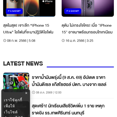
IT & GADGET
IT & GADGET
สุดในสุด! เจาะลึก “iPhone 15
ดุดัน ไม่เกรงใจใคร! เมื่อ "iPhone
Ultra” ไอโฟนที่จะมาปฏิวัติไอโฟน
15" อาจมาพร้อมกรอบไทเทเนียม
08 ก.พ. 2566 | 5:08
16 ม.ค. 2566 | 3:25
LATEST NEWS
ราคาน้ำมันพรุ่งนี้ (9 ส.ค. 69) อัปเดต ราคา
น้ำมันดีเซล แก๊สโซฮอล์ ปตท. บางจาก เชลล์
08 ส.ค. 2569 | 12:00
×
เราใช้คุกกี้
สุดเศร้า! นักเรียนเสียชีวิตเพิ่ม 1 ราย เหตุก
เพื่อให้
ราดยิง รร.เทพศิรินทร์ นนทบุรี
เว็บไซต์