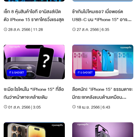
เช็ก 8 หุ้นสินค้าไอที อานิสงส์เปิด
ช้าเกินไปไหมเธอ? เมื่อพอร์ต
ตัว iPhone 15 ราคาใครวิ่งแรงสุด
USB-C บน “iPhone 15” อาจช้า
กว่า USB-C บน iPad และ Mac
28 ส.ค. 2566 | 11:28
27 ส.ค. 2566 | 6:35
IT & GADGET
IT & GADGET
จะมีอะไรใหม่ใน “iPhone 15” ที่ลือ
ลือหนัก! "iPhone 15" ธรรมดาจะ
กันว่าหน้าตาจะคล้ายเดิม
มีกระจกหลังแบบด้านเหมือน
iPhone Pro Series
01 ส.ค. 2566 | 3:05
18 เม.ย. 2566 | 6:43