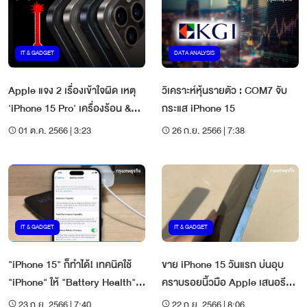
IT & GADGET
DATA ANALYSIS
Apple แจง 2 เรื่องเข้าใจผิด เหตุ
วิเคราะห์หุ้นรายตัว : COM7 จับ
'iPhone 15 Pro' เครื่องร้อน &
กระแส iPhone 15
เรื่องสาย 'USB-C'
01 ต.ค. 2566 | 3:23
26 ก.ย. 2566 | 7:38
IT & GADGET
IT & GADGET
"iPhone 15" ก็ทำได้! เทคนิคใช้
ขาย iPhone 15 วันแรก บ่นอุบ
"iPhone" ให้ "Battery Health"
คราบรอยนิ้วมือ Apple เสนอรีวิว
ยังเกือบเต็ม 100%
ผ้าเช็ดรอย 790 บาท
23 ก.ย. 2566 | 7:40
22 ก.ย. 2566 | 8:06