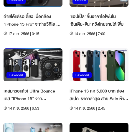
IT & GADGET
ต่างประเทศ
ถ่ายได้แต่รอเดี๋ยว เมื่อกล้อง
'แอปเปิ้ล' ขึ้นราคาไอโฟนใน
"iPhone 15 Pro" จะถ่ายวิดีโอ 3
‘อินเดีย-จีน’ หวังโกยรายได้เพิ่ม
มิติได้ตอนปลายปี
17 ก.ย. 2566 | 0:15
14 ก.ย. 2566 | 7:00
IT & GADGET
IT & GADGET
เคสมารอแล้ว! Ultra Bounce
iPhone 13 ลด 5,000 บาท ส่อง
เคส "iPhone 15" จาก
สเปค-ราคาล่าสุด สาย Sale ห้าม
"CASETiFY" กับการป้องกันขั้น
พลาด
14 ก.ย. 2566 | 6:53
14 ก.ย. 2566 | 2:45
สุด