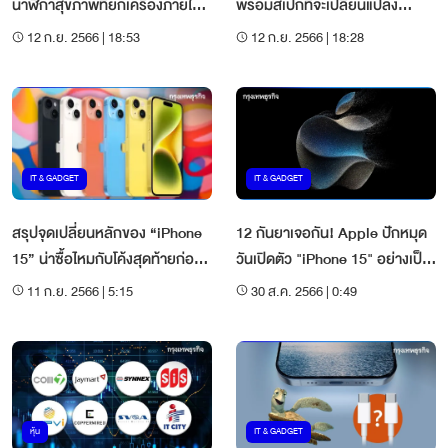
นาฬิกาสุขภาพที่ยกเครื่องภายใน
พร้อมสเปกที่จะเปลี่ยนแปลง
ใหม่ในรอบหลายปี
"iPhone" ไปตลอดกาล
12 ก.ย. 2566 | 18:53
12 ก.ย. 2566 | 18:28
IT & GADGET
IT & GADGET
สรุปจุดเปลี่ยนหลักของ “iPhone
12 กันยาเจอกัน! Apple ปักหมุด
15” น่าซื้อไหมกับโค้งสุดท้ายก่อน
วันเปิดตัว "iPhone 15" อย่างเป็น
บาย iPhone 14
ทางการแล้ว
11 ก.ย. 2566 | 5:15
30 ส.ค. 2566 | 0:49
หุ้น
IT & GADGET