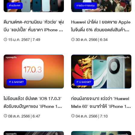
ต่างประเทศ
การเงิน-การลงทุน
ดีมานด์หด-ความนิยม 'หัวเว่ย' พุ่ง
Huawei นำโด่ง ! ยอดขาย Apple
บีบ 'แอปเปิ้ล' หั่นราคา iPhone 15
ในจีนดิ่ง 6% ส่วนยอดส่งสินค้า
ในจีน
Q3 ส่อร่วงอีก 4%
15 ม.ค. 2567 | 7:49
30 ต.ค. 2566 | 6:34
IT & GADGET
IT & GADGET
ไม่ร้อนแล้ว! อัปเดต 'iOS 17.0.3'
ก่อนมังกรจะมา! แว่วว่า 'Huawei
ตัวรับจบปัญหาของ 'iPhone 15
Mate 60' จะมาทำให้ 'iPhone 15'
Pro'
สั่นคลอน
08 ต.ค. 2566 | 6:47
04 ต.ค. 2566 | 7:10