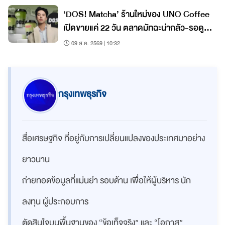
‘DOS! Matcha’ ร้านใหม่ของ UNO Coffee
เปิดขายแค่ 22 วัน ตลาดมัทฉะน่ากลัว-รอดู
ฟีดแบ็ก ราคาเริ่ม 60 บาท
09 ส.ค. 2569 | 10:32
กรุงเทพธุรกิจ
สื่อเศรษฐกิจ ที่อยู่กับการเปลี่ยนแปลงของประเทศมาอย่าง
ยาวนาน
ถ่ายทอดข้อมูลที่แม่นยำ รอบด้าน เพื่อให้ผู้บริหาร นัก
ลงทุน ผู้ประกอบการ
ตัดสินใจบนพื้นฐานของ “ข้อเท็จจริง” และ “โอกาส”