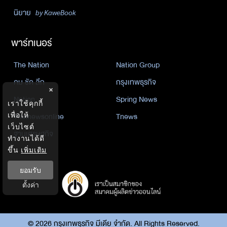
นิยาย
by KaweBook
พาร์ทเนอร์
The Nation
Nation Group
คม ชัด ลึก
กรุงเทพธุรกิจ
×
Nation
Spring News
เราใช้คุกกี้
เพื่อให้
Thainewsonline
Tnews
เว็บไซต์
ฐานเศรษฐกิจ
ทำงานได้ดี
ขึ้น
เพิ่มเติม
ยอมรับ
ตั้งค่า
©
2026
กรุงเทพธุรกิจ มีเดีย จำกัด. All Rights Reserved.