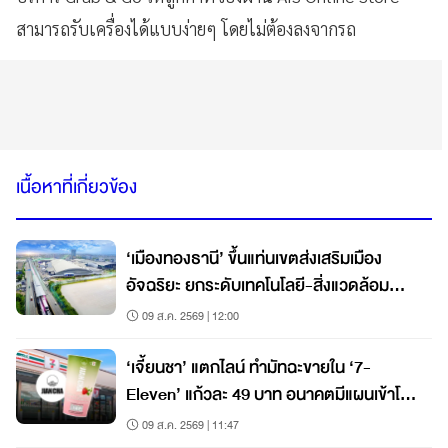
สามารถรับเครื่องได้แบบง่ายๆ โดยไม่ต้องลงจากรถ
เนื้อหาที่เกี่ยวข้อง
‘เมืองทองธานี’ ขึ้นแท่นเขตส่งเสริมเมือง
อัจฉริยะ ยกระดับเทคโนโลยี-สิ่งแวดล้อม
เคลื่อนเศรษฐกิจ
09 ส.ค. 2569 | 12:00
‘เจี้ยนชา’ แตกไลน์ ทำมัทฉะขายใน ‘7-
Eleven’ แก้วละ 49 บาท อนาคตมีแผนเข้าโม
เดิร์นเทรดต่อ
09 ส.ค. 2569 | 11:47