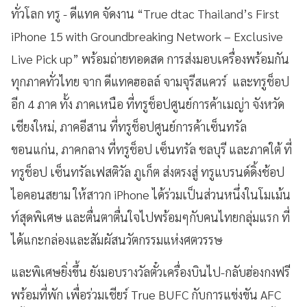
ทั่วโลก ทรู - ดีแทค จัดงาน “True dtac Thailand’s First
iPhone 15 with Groundbreaking Network – Exclusive
Live Pick up” พร้อมถ่ายทอดสด การส่งมอบเครื่องพร้อมกัน
ทุกภาคทั่วไทย จาก ดีแทคฮอลล์ จามจุรีสแควร์ และทรูช็อป
อีก 4 ภาค ทั้ง ภาคเหนือ ที่ทรูช็อปศูนย์การค้าเมญ่า จังหวัด
เชียงใหม่, ภาคอีสาน ที่ทรูช็อปศูนย์การค้าเซ็นทรัล
ขอนแก่น, ภาคกลาง ที่ทรูช็อป เซ็นทรัล ชลบุรี และภาคใต้ ที่
ทรูช็อป เซ็นทรัลเฟสติวัล ภูเก็ต ส่งตรงสู่ ทรูแบรนด์ดิ้งช้อป
ไอคอนสยาม ให้สาวก iPhone ได้ร่วมเป็นส่วนหนึ่งในโมเม้น
ท์สุดพิเศษ และตื่นตาตื่นใจไปพร้อมๆกับคนไทยกลุ่มแรก ที่
ได้แกะกล่องและสัมผัสนวัตกรรมแห่งศตวรรษ
และพิเศษยิ่งขึ้น ยังมอบรางวัลตั๋วเครื่องบินไป-กลับฮ่องกงฟรี
พร้อมที่พัก เพื่อร่วมเชียร์ True BUFC กับการแข่งขัน AFC