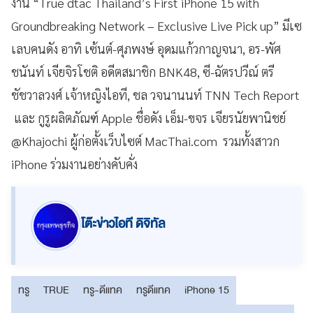
งาน “True dtac Thailand’s First iPhone 15 with
Groundbreaking Network – Exclusive Live Pick up” มีเซ
เลบคนดัง อาทิ เซ้นต์-ศุภพงษ์ อุดมแก้วกาญจนา, อร-พัศ
ชนันท์ เจียจิรโชติ อดีตสมาชิก BNK48, ซี-ฉัตรปวีณ์ ตรี
ชัชวาลวงศ์ เจ้าหญิงไอที, ชล วจนานนท์ TNN Tech Report
และ กูรูผลิตภัณฑ์ Apple ชื่อดัง เอ็ม-ขจร เจียรนัยพานิชย์
@Khajochi ผู้ก่อตั้งเว็บไซต์ MacThai.com รวมทั้งสาวก
iPhone ร่วมงานอย่างคับคั่ง
โต๊ะข่าวไอที ดิจิทัล
ทรู
TRUE
ทรู-ดีแทค
ทรูดีแทค
iPhone 15