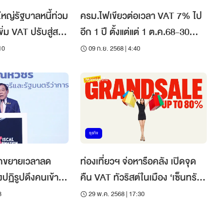
์ใหญ่รัฐบาลหนี้ท่วม
ครม.ไฟเขียวต่อเวลา VAT 7% ไป
พิ่ม VAT ปรับสู่สม
อีก 1 ปี ตั้งแต่แต่ 1 ต.ค.68-30
ก.ย.69
10
09 ก.ย. 2568 | 4:40
ธุรกิจ
หนักขยายเวลาลด
ท่องเที่ยวฯ จ่อหารือคลัง เปิดจุด
งปฏิรูปดึงคนเข้า
คืน VAT ทัวริสต์ในเมือง ‘เซ็นทรัล
พัฒนา’ ปลุก ‘ช้อปช่วยชาติ’ กลาง
8
29 พ.ค. 2568 | 17:30
ปี