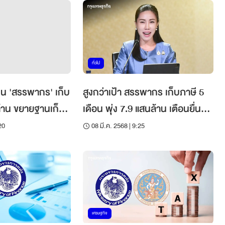
ทั่วไป
ผน 'สรรพากร' เก็บ
สูงกว่าเป้า สรรพากร เก็บภาษี 5
ล้าน ขยายฐานเก็บ
เดือน พุ่ง 7.9 แสนล้าน เตือนยื่น
เข้าระบบ
ภาษีก่อน 31 มี.ค.
20
08 มี.ค. 2568 | 9:25
เศรษฐกิจ