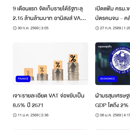
9 เดือนแรก จัดเก็บรายได้รัฐทะลุ
เปิดแฟ้ม ครม.
2.15 ล้านล้านบาท อานิสงส์ VAT-
บัตรคนจน - คลั
ปันผลกองทุนวายุภักษ์
แวต 7%
30 ก.ค. 2569 | 3:05
27 ก.ค. 2569 | 1:2
FINANCE
ECONOMICS
เจาะรายละเอียด VAT จ่อขยับเป็น
ฝ่ามรสุมเศรษฐกิ
8.5% ปี 2571
GDP โตถึง 2%
ปฏิรูปโครงสร้า
11 ม.ค. 2569 | 2:36
06 ม.ค. 2569 | 4:1