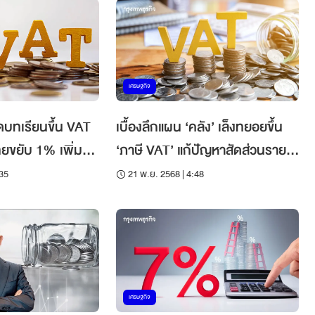
เศรษฐกิจ
ดบทเรียนขึ้น VAT
เบื้องลึกแผน ‘คลัง’ เล็งทยอยขึ้น
ทยขยับ 1% เพิ่ม
‘ภาษี VAT’ แก้ปัญหาสัดส่วนรายได้
้าน
รัฐลดต่อเนื่อง
:35
21 พ.ย. 2568 | 4:48
เศรษฐกิจ