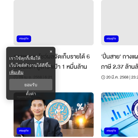
เศรษฐกิจ
เศรษฐกิจ
×
สรรพากร โชว์ผลจัดเก็บรายได้ 6
'ปิ่นสาย' กางแ
เราใช้คุกกี้เพื่อให้
เดือนแรก สูงกว่าเป้า 1 หมื่นล้าน
ภาษี 2.37 ล้าน
เว็บไซต์ทำงานได้ดีขึ้น
เพิ่มเติม
VAT ดึงอินฟลูฯ
09 เม.ย. 2568 | 6:21
20 มี.ค. 2568 | 23:
ยอมรับ
ตั้งค่า
เศรษฐกิจ
เศรษฐกิจ