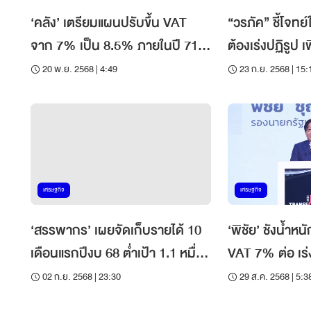
‘คลัง’ เตรียมแผนปรับขึ้น VAT
“วรภัค” ชี้โจทย
จาก 7% เป็น 8.5% ภายในปี 71
ต้องเร่งปฏิรูป เ
ลุ้นเศรษฐกิจฟื้น
ดุลการคลัง
20 พ.ย. 2568 | 4:49
23 ก.ย. 2568 | 15:
เศรษฐกิจ
เศรษฐกิจ
‘สรรพากร’ เผยจัดเก็บรายได้ 10
‘พิชัย’ ชังน้ำ
เดือนแรกปีงบ 68 ต่ำเป้า 1.1 หมื่น
VAT 7% ต่อ เร่
ล้าน
ระบบภาษี
02 ก.ย. 2568 | 23:30
29 ส.ค. 2568 | 5:3