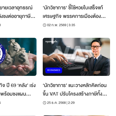
ขยายเวลาอุทธรณ์
‘นักวิชาการ‘ ชี้ใช้หวยใบเสร็จแก้
งชงต่ออายุภาษี
เศรษฐกิจ พรรคการเมืองต้อง
เข้าใจ ‘ระบบภาษี‘
0
02 ก.พ. 2569 | 3:35
ECONOMICS
จ ปี 69 ‘คลัง’ เร่ง
‘นักวิชาการ’ แนะวางหลักคิดก่อน
 พร้อมชงแผน
ขึ้น VAT ปรับโครงสร้างภาษีทั้ง
งภาษี
ระบบ ยึดคุ้มค่า-เป็นธรรม
5
25 ธ.ค. 2568 | 2:29