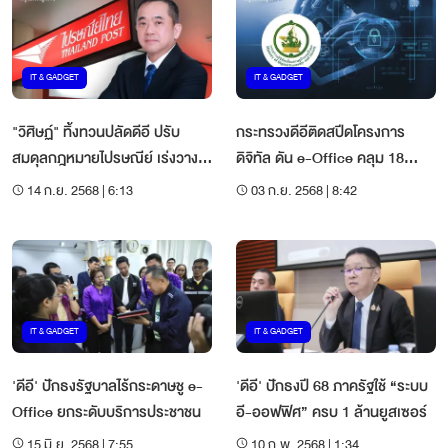
IT & GADGET
IT & GADGET
"วิศิษฏ์" ทิ้งทวนปลัดดีอี ปรับ
กระทรวงดีอีติดสปีดโครงการ
สมดุลกฎหมายไปรษณีย์ เร่งวาง
ดิจิทัล ดัน e-Office คลุม 18
รากฐานดิจิทัลก่อนเกษียณ
กระทรวง
14 ก.ย. 2568 | 6:13
03 ก.ย. 2568 | 8:42
IT & GADGET
IT & GADGET
'ดีอี' ปักธงรัฐบาลไร้กระดาษชู e-
'ดีอี' ปักธงปี 68 ภาครัฐใช้ “ระบบ
Office ยกระดับบริการประชาชน
อี-ออฟฟิศ” ครบ 1 ล้านยูสเซอร์
15 มิ.ย. 2568 | 7:55
10 ก.พ. 2568 | 1:34