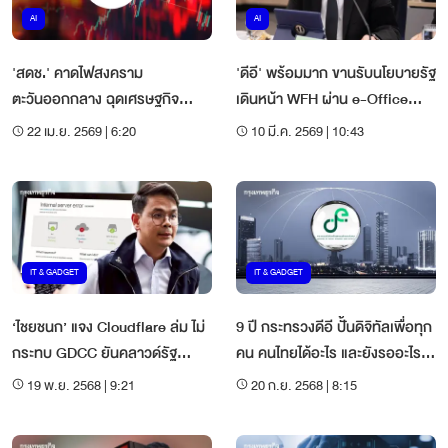
AI
AI
'สดช.' คาดไฟสงคราม
'ดีอี' พร้อมมาก ขานรับนโยบายรัฐ
ตะวันออกกลาง ฉุดเศรษฐกิจ
เดินหน้า WFH ผ่าน e-Office
ดิจิทัลเสี่ยงวูบ 1.44 แสนล้าน
หนุนรัฐดิจิทัลประหยัดพลังงาน
22 เม.ย. 2569 | 6:20
10 มี.ค. 2569 | 10:43
IT & GADGET
IT & GADGET
‘ไชยชนก’ แจง Cloudflare ล่ม ไม่
9 ปี กระทรวงดีอี ปั้นดิจิทัลเพื่อทุก
กระทบ GDCC ยันคลาวด์รัฐ
คน คนไทยได้อะไร และยังรออะไร
ปลอดภัย - สั่งมอนิเตอร์ 24 ชม.
จากรัฐ
19 พ.ย. 2568 | 9:21
20 ก.ย. 2568 | 8:15