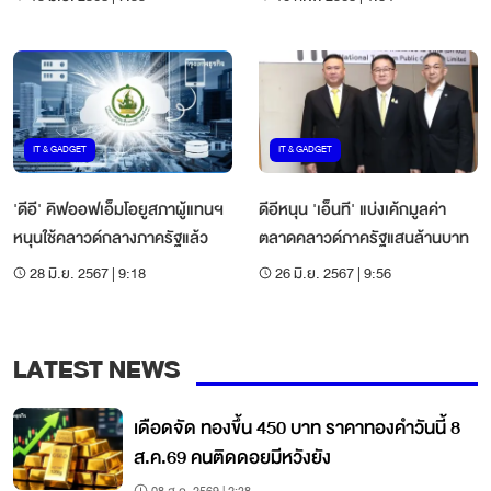
IT & GADGET
IT & GADGET
'ดีอี' คิฟออฟเอ็มโอยูสภาผู้แทนฯ
ดีอีหนุน 'เอ็นที' แบ่งเค้กมูลค่า
หนุนใช้คลาวด์กลางภาครัฐแล้ว
ตลาดคลาวด์ภาครัฐแสนล้านบาท
28 มิ.ย. 2567 | 9:18
26 มิ.ย. 2567 | 9:56
LATEST NEWS
เดือดจัด ทองขึ้น 450 บาท ราคาทองคำวันนี้ 8
ส.ค.69 คนติดดอยมีหวังยัง