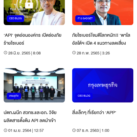
CEO BLOG
IT & GADGET
‘API’ จุดอ่อนองค์กร เปิดช่องภัย
ภัยไซเบอร์โจมตีโลกหนัก!! ‘พาโล
ร้ายไซเบอร์
อัลโต้ฯ เปิด 4 แนวทางลดเสี่ยง
28 มิ.ย. 2565 | 8:08
28 ก.พ. 2565 | 3:26
เศรษฐกิจ
CEO BLOG
ปตท.ผนึก สวทช.และอภ. วิจัย
สิ่งเล็กๆ ที่เรียกว่า ‘APP’
ผลิตสารตั้งต้น API ลดนำเข้า
01 เม.ย. 2564 | 12:57
07 ธ.ค. 2563 | 1:00