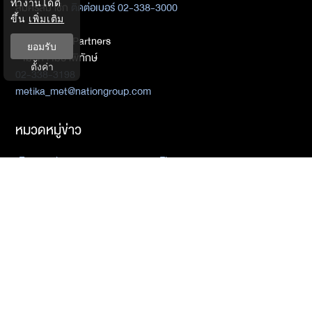
ทำงานได้ดี
สมัครสมาชิก
ติดต่อเบอร์ 02-338-3000
ขึ้น
เพิ่มเติม
ติดต่อ Media Partners
ยอมรับ
- เมธิกา เมธาพิทักษ์
ตั้งค่า
02-338-3198
metika_met@nationgroup.com
หมวดหมู่ข่าว
Economics
Finance
Business
Tech
Sustainability
Auto
World
Health&Wellness
Politics
Lifestyle
News
Opinion
Event
นโยบายการเป็นส่วนตัว