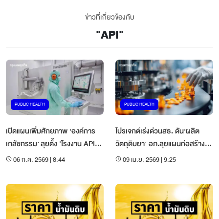
ข่าวที่เกี่ยวข้องกับ
"
API
"
PUBLIC HEALTH
PUBLIC HEALTH
เปิดแผนเพิ่มศักยภาพ ‘องค์การ
โปรเจกต์เร่งด่วนสธ. ดัน‘ผลิต
เภสัชกรรม’ ลุยตั้ง 'โรงงาน API
วัตถุดิบยา’ อภ.ลุยแผนก่อสร้าง 2
ยา' แห่งแรก มุ่งชีววัตถุ
โรงงาน
06 ก.ค. 2569 | 8:44
09 เม.ย. 2569 | 9:25