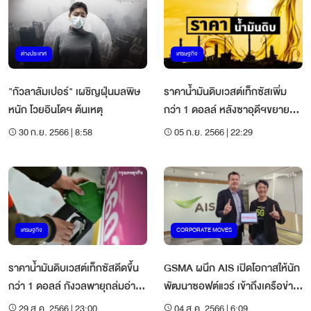
ต่างประเทศ
เศรษฐกิจ
"กัวลาลัมเปอร์" เผชิญฝุ่นมลพิษ
ราคาน้ำมันดิบเวสต์เท็กซัสเพิ่ม
หนัก โวยอินโดฯ ต้นเหตุ
กว่า 1 ดอลล์ หลังซาอุดีฯขยาย
เวลาลดการผลิต
30 ก.ย. 2566 | 8:58
05 ก.ย. 2566 | 22:29
เศรษฐกิจ
CORPORATE MOVES
ราคาน้ำมันดิบเวสต์เท็กซัสดีดขึ้น
GSMA ผนึก AIS เปิดโอกาสให้นัก
กว่า 1 ดอลล์ กังวลพายุถล่มอ่าว
พัฒนาซอฟต์แวร์ เข้าถึงเครือข่าย
เม็กซิโก
โทรคมนาคมผ่าน API
29 ส.ค. 2566 | 23:00
04 ส.ค. 2566 | 6:09