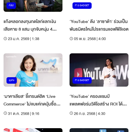
ทั่วไป
IT & GADGET
แก๊งหลอกลงทุนกดไลก์แลกเงิน
'YouTube' ดึง 'ลาซาด้า' ร่วมเป็น
เสียหาย 8 แสน บุกจับหนุ่ม 4
พันธมิตรใหม่โปรแกรมแอฟฟิลิเอต
หมายจับ
23 ม.ค. 2569 | 1:38
05 พ.ย. 2568 | 4:00
ธุรกิจ
IT & GADGET
‘มาคาเลียส’ ชี้เทรนด์ฮิต ‘Live
'YouTube' ครองแชมป์
Commerce’ ไม่จบแค่กดปุ่มซื้อ
แพลตฟอร์มวิดีโอสร้าง ROI ได้
ปั้นยอดขายแทนยอดไลก์
สูงสุด
31 ต.ค. 2568 | 9:16
26 ก.ย. 2568 | 4:30