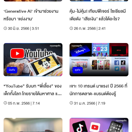
‘Generative AI’ เข้ามาช่วยงาน
คุ้ม-ไม่คุ้ม! เทียบฟีเจอร์ โซเชียลมี
หรือมา ‘แย่งงาน’
เดียดัง "เสียเงิน" แล้วได้อะไร?
30 มิ.ย. 2566 | 3:51
26 ก.พ. 2566 | 2:41
บันเทิง
ธุรกิจ
“YouTube” รับบท “พี่เลี้ยง” ของ
เจาะ 10 เทรนด์ มาแรง! ปี 2566 ที่
เด็กทั้งโลก โกยรายได้มหาศาล แต่
นักการตลาด-แบรนด์ต้องรู้
ส่งผลอะไรบ้างกับเด็ก?
05 ก.พ. 2566 | 7:14
31 ม.ค. 2566 | 7:19