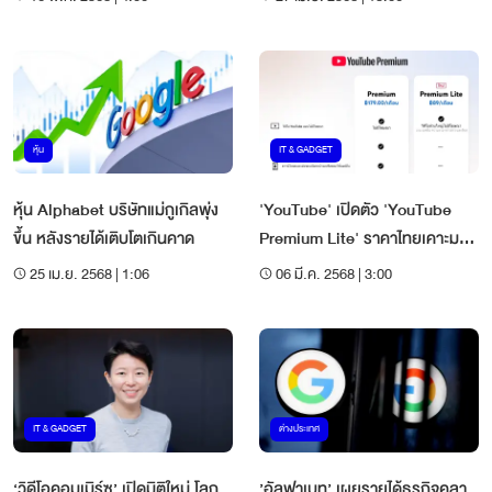
หุ้น
IT & GADGET
หุ้น Alphabet บริษัทแม่กูเกิลพุ่ง
'YouTube' เปิดตัว 'YouTube
ขึ้น หลังรายได้เติบโตเกินคาด
Premium Lite' ราคาไทยเคาะมาที่
89 บาทต่อเดือน
25 เม.ย. 2568 | 1:06
06 มี.ค. 2568 | 3:00
IT & GADGET
ต่างประเทศ
‘วิดีโอคอมเมิร์ซ’ เปิดมิติใหม่ โลก
’อัลฟาเบท’ เผยรายได้ธุรกิจคลา