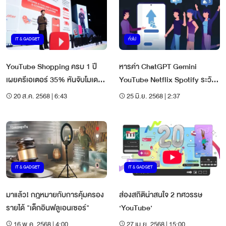
IT & GADGET
ทั่วไป
YouTube Shopping ครบ 1 ปี
หารค่า ChatGPT Gemini
เผยครีเอเตอร์ 35% หันจับโมเดล
YouTube Netflix Spotify ระวัง
แอฟฟิลิเอตจริงจัง
มิจฉาชีพ
20 ส.ค. 2568 | 6:43
25 มิ.ย. 2568 | 2:37
IT & GADGET
IT & GADGET
มาแล้ว! กฎหมายกับการคุ้มครอง
ส่องสถิติน่าสนใจ 2 ทศวรรษ
รายได้ "เด็กอินฟลูเอนเซอร์"
‘YouTube’
16 พ.ค. 2568 | 4:00
27 เม.ย. 2568 | 15:00