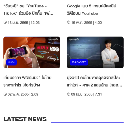
“ชัยวุฒิ” ชม "YouTube -
Google เผย 5 เทรนด์ฮิตคลิป
TikTok" ร่วมมือ ปิดกั้น "เฟ
วิดีโอบน YouTube
คนิวส์" ตามคำสั่งศาล 100%
13 มิ.ย. 2565 | 12:03
19 พ.ค. 2565 | 4:00
บันเทิง
IT & GADGET
เทียบราคา “สตรีมมิง” ในไทย
ปุจฉา!! คนไทยขาดดุลดิจิทัลปีละ
ราคาเท่าไร ได้อะไรบ้าง
เท่าไร? - คาด 2 แสนล้าน ไหลออก
ต่างประเทศ
02 พ.ค. 2565 | 2:09
09 เม.ย. 2565 | 7:31
LATEST NEWS