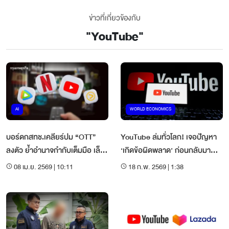
ข่าวที่เกี่ยวข้องกับ
"
YouTube
"
AI
WORLD ECONOMICS
บอร์ดกสทช.เคลียร์ปม “OTT”
YouTube ล่มทั่วโลก! เจอปัญหา
ลงตัว ย้ำอำนาจกำกับเต็มมือ เล็ง
‘เกิดข้อผิดพลาด’ ก่อนกลับมา
ชงเข้าร่างฯแผนแม่บท
ใช้ได้ตอน 09.00 น.
08 เม.ย. 2569 | 10:11
18 ก.พ. 2569 | 1:38