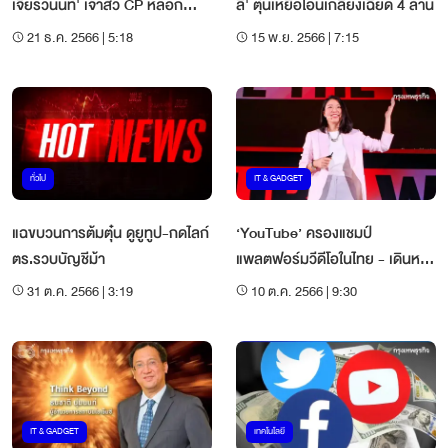
เจียรวนนท์' เจ้าสัว CP หลอก
ลี่' ตุ๋นเหยื่อโอนเกลี้ยงเฉียด 4 ล้าน
ลงทุน
21 ธ.ค. 2566 | 5:18
15 พ.ย. 2566 | 7:15
ทั่วไป
IT & GADGET
แฉขบวนการต้มตุ๋น ดูยูทูป-กดไลก์
‘YouTube’ ครองแชมป์​
ตร.รวบบัญชีม้า
แพลตฟอร์มวีดีโอในไทย - เดินหน้า
บุกตลาดไทยเต็มที่
31 ต.ค. 2566 | 3:19
10 ต.ค. 2566 | 9:30
IT & GADGET
เทคโนโลยี