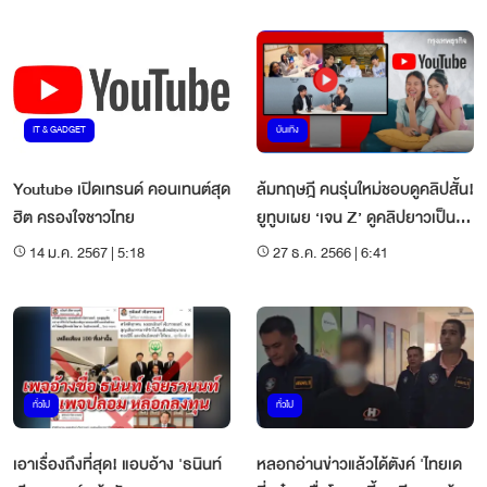
IT & GADGET
บันเทิง
Youtube เปิดเทรนด์ คอนเทนต์สุด
ล้มทฤษฎี คนรุ่นใหม่ชอบดูคลิปสั้น!
ฮิต ครองใจชาวไทย
ยูทูบเผย ‘เจน Z’ ดูคลิปยาวเป็น
ชั่วโมง
14 ม.ค. 2567 | 5:18
27 ธ.ค. 2566 | 6:41
ทั่วไป
ทั่วไป
เอาเรื่องถึงที่สุด! แอบอ้าง 'ธนินท์
หลอกอ่านข่าวแล้วได้ตังค์ 'ไทยเด