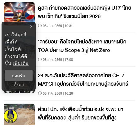
ดูสด ถ่ายทอดสดวอลเลย์บอลหญิง U17 'ไทย
พบ เช็กเกีย' ชิงแชมป์โลก 2026
08 ส.ค. 2569 | 19:31
×
เราใช้คุกกี้
'คาร์บอน' คือโจทย์ใหม่อสังหาฯ เสนาฯผนึก
เพื่อให้
TOA ปิดเกม Scope 3 สู่ Net Zero
เว็บไซต์
ทำงานได้ดี
08 ส.ค. 2569 | 17:00
ขึ้น
เพิ่มเติม
24 ส.ค.วันประวัติศาสตร์อวกาศไทย CE-7
ยอมรับ
MATCH อุปกรณ์วิจัยไทยทะยานสู่ดวงจันทร์
ตั้งค่า
08 ส.ค. 2569 | 16:26
ด่วน! ปภ. แจ้งเตือนน้ำท่วม อ.ปง จ.พะเยา
พื้นที่ริมคลอง-ลุ่มต่ำ รีบยกของขึ้นที่สูง
08 ส.ค. 2569 | 15:45