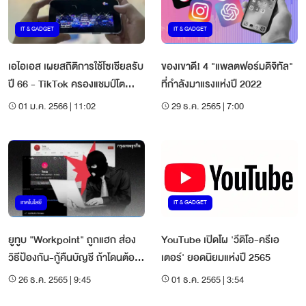
IT & GADGET
IT & GADGET
เอไอเอส เผยสถิติการใช้โซเชียลรับ
ของเขาดี! 4 "แพลตฟอร์มดิจิทัล"
ปี 66 - TikTok ครองแชมป์โต
ที่กำลังมาแรงแห่งปี 2022
100%
01 ม.ค. 2566 | 11:02
29 ธ.ค. 2565 | 7:00
เทคโนโลยี
IT & GADGET
ยูทูบ "Workpoint" ถูกแฮก ส่อง
YouTube เปิดโผ 'วีดิโอ-ครีเอ
วิธีป้องกัน-กู้คืนบัญชี ถ้าโดนต้อง
เตอร์' ยอดนิยมแห่งปี 2565
ทำอย่างไร
26 ธ.ค. 2565 | 9:45
01 ธ.ค. 2565 | 3:54