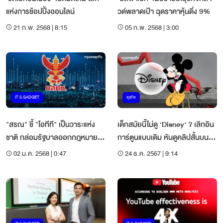
แห่งการช้อปปิ้งออนไลน์
วด์พลาดเป้า ฉุดราคาหุ้นดิ่ง 9%
21 ก.พ. 2568 | 8:15
05 ก.พ. 2568 | 3:00
IT & GADGET
ธุรกิจ
"สรณ" ชี้ "โอทีที" เป็นวาระแห่ง
เด็กสมัยนี้ไม่ดู ‘Disney’ ? เลิกอิน
ชาติ กล่อมรัฐบาลออกกฎหมาย
การ์ตูนแบบเดิม หันดูคลิปสั้นบน
คุมแพลตฟอร์ม
YouTube แทน
02 ม.ค. 2568 | 0:47
24 ธ.ค. 2567 | 9:14