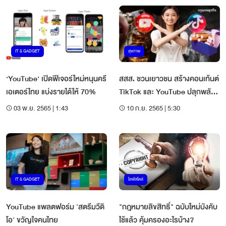
IT & GADGET
สุขภาพ
‘YouTube’ เปิดฟีเจอร์ใหม่หนุนครี
สสส. ชวนเยาวชน สร้างคอนเท้นต์
เอเตอร์ไทย แบ่งรายได้ให้ 70%
TikTok และ YouTube ปลุกพลัง
ต้านเหล้า-บุหรี่
03 พ.ย. 2565 | 1:43
10 ก.ย. 2565 | 5:30
IT & GADGET
ไลฟ์สไตล์
YouTube แพลตฟอร์ม 'สตรีมวีดิ
"กฎหมายลิขสิทธิ์" ฉบับใหม่บังคับ
โอ' ขวัญใจคนไทย
ใช้แล้ว คุ้มครองอะไรบ้าง?