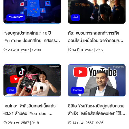
IT & GADGET
ทั่วไป
"ขอบคุณประเทศไทย!" 10 ปี
ภัย! ขบวนการหลอกทำภารกิจ
'YouTube ประเทศไทย' ทศวรรษที่
ออนไลน์ เหยื่อโอนเอาค่าคอมฯ
ยังครองบัลลังก์เบอร์ 1
สูญเงิน 4 แสน
29 พ.ค. 2567 | 12:30
14 มี.ค. 2567 | 2:16
ธุรกิจ
ไลฟ์สไตล์
‘คนไทย’ เข้าถึงอินเทอร์เน็ตแล้ว
ซีอีโอ YouTube เปิดสูตรลับความ
63.21 ล้านคน ‘YouTube-
สำเร็จ 'จงซื่อสัตย์ต่อตนเอง' ใช้ได้
TikTok’ มาแรงสุด
ทุกยุค!
28 ก.พ. 2567 | 9:18
14 ก.พ. 2567 | 9:36