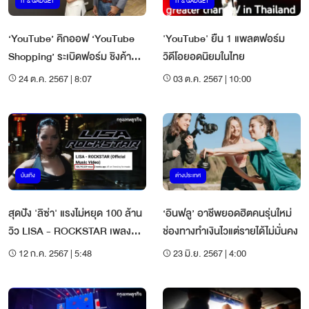
IT & GADGET
IT & GADGET
‘YouTube’ คิกออฟ ‘YouTube
'YouTube' ยืน 1 แพลตฟอร์ม
Shopping’ ระเบิดฟอร์ม ชิงค้า
วิดีโอยอดนิยมในไทย
ออนไลน์ในไทย!!
24 ต.ค. 2567 | 8:07
03 ต.ค. 2567 | 10:00
บันเทิง
ต่างประเทศ
สุดปัง 'ลิซ่า' แรงไม่หยุด 100 ล้าน
‘อินฟลู’ อาชีพยอดฮิตคนรุ่นใหม่
วิว LISA - ROCKSTAR เพลงมา
ช่องทางทำเงินไวแต่รายได้ไม่มั่นคง
แรงอันดับ 1 YouTube
12 ก.ค. 2567 | 5:48
23 มิ.ย. 2567 | 4:00