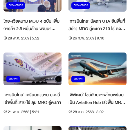
ECONOMICS
ECONOMICS
ไทย-เวียดนาม MOU 4 ฉบับ เพิ่ม
‘การบินไทย’ นัดถก UTA ยันพื้นที่
การค้า 2.5 หมื่นล้าน พัฒนา
สร้าง MRO อู่ตะเภา 210 ไร่ ติด
เทคโนโลยี-ตั้งศูนย์ซ่อมเครื่องบิน
สนามบิน
28 พ.ค. 2569 | 5:52
26 ก.พ. 2569 | 9:10
เศรษฐกิจ
เศรษฐกิจ
'การบินไทย' เตรียมลงนาม ม.ค.นี้
'พิพัฒน์' โชว์ศักยภาพไทยพร้อม
เช่าพื้นที่ 210 ไร่ ลุย MRO อู่ตะเภา
เป็น Aviation Hub เร่งฟื้น MRO
อู่ตะเภา
21 พ.ย. 2568 | 5:21
28 ต.ค. 2568 | 8:02