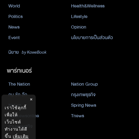
World
Health&Wellness
Politics
Lifestyle
News
Opinion
Event
นโยบายการเป็นส่วนตัว
นิยาย
by KaweBook
พาร์ทเนอร์
The Nation
Nation Group
คม ชัด ลึก
กรุงเทพธุรกิจ
×
Nation
Spring News
เราใช้คุกกี้
เพื่อให้
Thainewsonline
Tnews
เว็บไซต์
ฐานเศรษฐกิจ
ทำงานได้ดี
ขึ้น
เพิ่มเติม