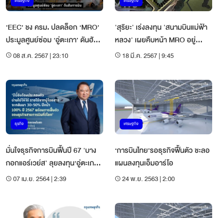
เศรษฐกิจ
เศรษฐกิจ
’EEC’ ชง ครม. ปลดล็อก ‘MRO’
'สุริยะ' เร่งลงทุน 'สนามบินแม่ฟ้า
ประมูลศูนย์ซ่อม ‘อู่ตะเภา’ ดันฮับ
หลวง' เผยคืบหน้า MRO อยู่
การบินภูมิภาค
ระหว่างทำอีไอเอ
08 ส.ค. 2567 | 23:10
18 มี.ค. 2567 | 9:45
ธุรกิจ
เศรษฐกิจ
มั่นใจธุรกิจการบินฟื้นปี 67 'บาง
‘การบินไทย’รอธุรกิจฟื้นตัว ชะลอ
กอกแอร์เวย์ส' ลุยลงทุน‘อู่ตะเภา-
แผนลงทุนเอ็มอาร์โอ
อีอีซี’
07 เม.ย. 2564 | 2:39
24 พ.ย. 2563 | 2:00