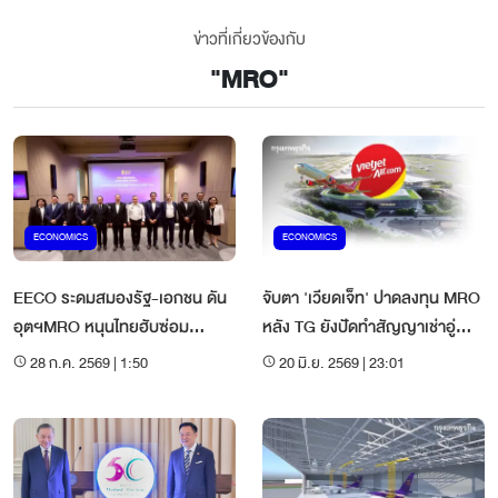
ข่าวที่เกี่ยวข้องกับ
"
MRO
"
ECONOMICS
ECONOMICS
EECO ระดมสมองรัฐ-เอกชน ดัน
จับตา 'เวียดเจ็ท' ปาดลงทุน MRO
อุตฯMRO หนุนไทยฮับซ่อม
หลัง TG ยังปัดทำสัญญาเช่าอู่
อากาศยานภูมิภาค
ตะเภา
28 ก.ค. 2569 | 1:50
20 มิ.ย. 2569 | 23:01