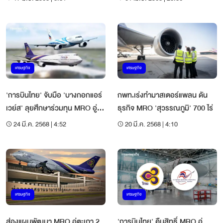
เศรษฐกิจ
เศรษฐกิจ
'การบินไทย' จับมือ 'บางกอกแอร์
กพท.เร่งทำมาสเตอร์แพลน ดัน
เวย์ส' ลุยศึกษาร่วมทุน MRO อู่
ธุรกิจ MRO 'สุวรรณภูมิ' 700 ไร่
ตะเภา
24 มี.ค. 2568 | 4:52
20 มี.ค. 2568 | 4:10
เศรษฐกิจ
เศรษฐกิจ
ส่องแผนพัฒนา MRO อู่ตะเภา 2
'การบินไทย' คืนสิทธิ์ MRO อู่