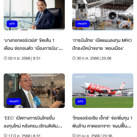
ธุรกิจ
เศรษฐกิจ
‘บางกอกแอร์เวย์ส’ ขีดเส้น 1
'การบินไทย' เปิดแผนลงทุน MRO
เดือน จ่อถอนตัว ‘เมืองการบิน’
ปักธงปีหน้าขยาย 'ดอนเมือง'
หากไร้ข้อสรุป เรียกเงิน 4 พันล้าน
02 ก.ย. 2568 | 9:51
30 ก.ค. 2568 | 23:06
คืน
เศรษฐกิจ
ธุรกิจ
'EEC' เปิดทางการบินไทยยื่น
‘ไทยแอร์เอเชีย เอ็กซ์’ จ่อเพิ่มทุน 1
ลงทุนใหม่ หลังครม.เลิกมติเดิม
พันล้าน คาดออกจาก ‘แผนฟื้นฟู
'MRO'
กิจการ’ ในปี 68
17 มิ.ย. 2568 | 8:31
01 เม.ย. 2568 | 23:36