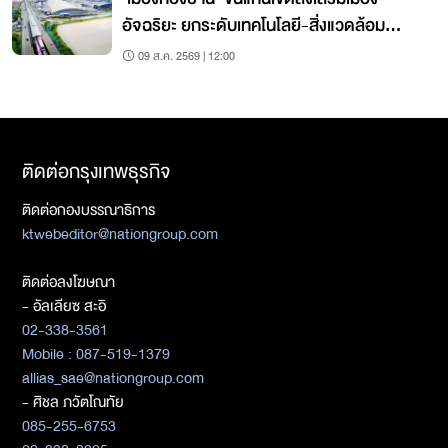
อัจฉริยะ ยกระดับเทคโนโลยี-สิ่งแวดล้อม
เคลื่อนเศรษฐกิจ
09 ส.ค. 2569 | 12:00
ติดต่อกรุงเทพธุรกิจ
ติดต่อกองบรรณาธิการ
ktwebeditor@nationgroup.com
ติดต่อลงโฆษณา
- อัลเลียซ สะอิ
02-338-3561
Mobile : 087-519-1379
allias_sae@nationgroup.com
- ศิชล ภวัตโณทัย
085-255-6753