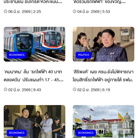
ประชานิยม อัปเกรด‘หัวคะแนน
'ตั๋วร่วมรถไฟฟ้า' ของขวัญ
พลัส’
ประชาชน
06 มิ.ย. 2569 | 2:25
04 มิ.ย. 2569 | 5:53
ECONOMICS
POLITICS
'คมนาคม' ล้ม 'รถไฟฟ้า 40 บาท
'สิริพงศ์' เผย ครม.ยังไม่พิจารณา
ตลอดวัน' ปรับแผนทำ 17 - 45
โอนสิทธิ์รถไฟฟ้า อยู่ภายใต้ รฟม.
บาทต่อเที่ยว
02 มิ.ย. 2569 | 9:43
02 มิ.ย. 2569 | 6:19
ECONOMICS
ECONOMICS