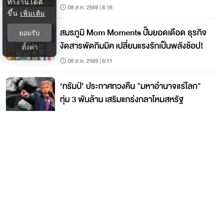
ทำงานได้ดี
08 ส.ค. 2569 | 6:16
ขึ้น
เพิ่มเติม
สมรภูมิ Mom Moments ปั๊มยอดเดือด ธุรกิจ
ยอมรับ
งัดสารพัดกิมมิค เปลี่ยนแรงรักเป็นพลังช้อป!
ตั้งค่า
08 ส.ค. 2569 | 6:11
‘ทรัมป์’ ประกาศทวงคืน "มหาอำนาจแร่โลก"
ทุ่ม 3 พันล้าน เสริมแกร่งกลาโหมสหรัฐ
08 ส.ค. 2569 | 6:00
ติดต่อกรุงเทพธุรกิจ
ติดต่อกองบรรณาธิการ
ktwebeditor@nationgroup.com