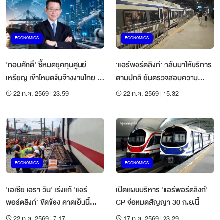
ECONOMICS
ECONOMICS
'กอบศักดิ์' ชี้หมดยุคทุนศูนย์
‘แอร์พอร์ตลิงก์’ กลับมาให้บริการ
เหรียญ เข้าโหมดจีนจ้างงานไทย –
ตามปกติ ยันตรวจสอบความ
ยกระดับซัปพลายเชน
ปลอดภัย
22 ก.ค. 2569 | 23:59
22 ก.ค. 2569 | 15:32
ECONOMICS
ECONOMICS
'เอเชีย เอรา วัน' เร่งแก้ 'แอร์
เปิดแผนบริหาร 'แอร์พอร์ตลิงก์'
พอร์ตลิงก์' ขัดข้อง คาดเย็นนี้
CP จ่อหมดสัญญา 30 ก.ย.นี้
บริการปกติ
22 ก.ค. 2569 | 7:17
17 ก.ค. 2569 | 23:29