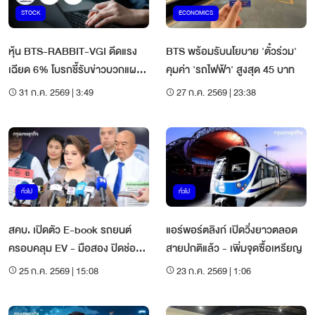
STOCK
ECONOMICS
หุ้น BTS-RABBIT-VGI ดีดแรง
BTS พร้อมรับนโยบาย 'ตั๋วร่วม'
เฉียด 6% โบรกชี้รับข่าวบวกแผน
คุมค่า 'รถไฟฟ้า' สูงสุด 45 บาท
ฟื้นธุรกิจ
31 ก.ค. 2569 | 3:49
27 ก.ค. 2569 | 23:38
ทั่วไป
ทั่วไป
สคบ. เปิดตัว E-book รถยนต์
แอร์พอร์ตลิงก์ เปิดวิ่งยาวตลอด
ครอบคลุม EV - มือสอง ปิดช่อง
สายปกติแล้ว - เพิ่มจุดซื้อเหรียญ
โหว่ ชำรุด-ลอยแพ-ราคาดิ่ง
25 ก.ค. 2569 | 15:08
23 ก.ค. 2569 | 1:06