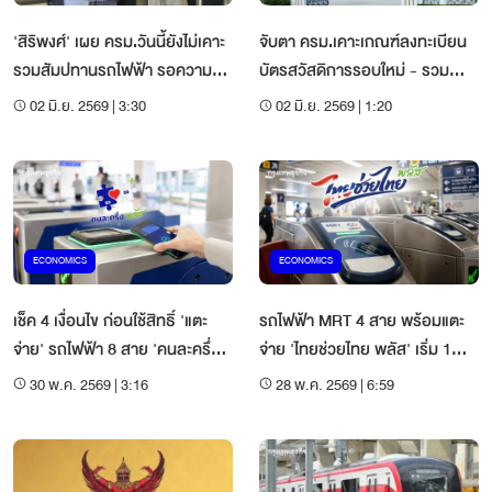
'สิริพงศ์' เผย ครม.วันนี้ยังไม่เคาะ
จับตา ครม.เคาะเกณฑ์ลงทะเบียน
รวมสัมปทานรถไฟฟ้า รอความ
บัตรสวัสดิการรอบใหม่ - รวม
เห็นหน่วยงานที่เกี่ยวข้อง ยันทันใช้
สัมปทานรถไฟฟ้ารับค่าโดยสาร
02 มิ.ย. 2569 | 3:30
02 มิ.ย. 2569 | 1:20
ม.ค.70
40 บ.ตลอดวัน
ECONOMICS
ECONOMICS
เช็ค 4 เงื่อนไข ก่อนใช้สิทธิ์ 'แตะ
รถไฟฟ้า MRT 4 สาย พร้อมแตะ
จ่าย' รถไฟฟ้า 8 สาย 'คนละครึ่ง
จ่าย 'ไทยช่วยไทย พลัส' เริ่ม 1
พลัส'
มิ.ย.นี้
30 พ.ค. 2569 | 3:16
28 พ.ค. 2569 | 6:59