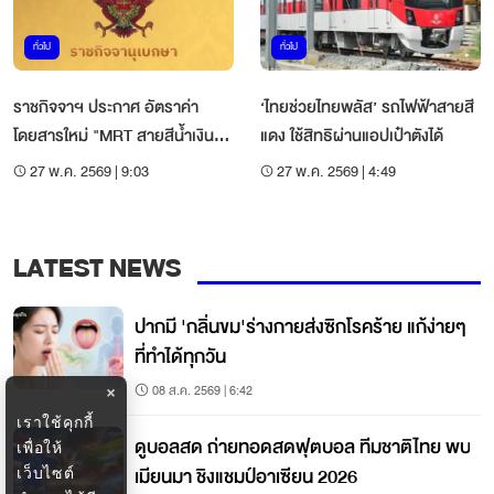
ทั่วไป
ทั่วไป
ราชกิจจาฯ ประกาศ อัตราค่า
‘ไทยช่วยไทยพลัส’ รถไฟฟ้าสายสี
โดยสารใหม่ "MRT สายสีน้ำเงิน"
แดง ใช้สิทธิผ่านแอปเป๋าตังได้
17-44 บาท เริ่ม 3 ก.ค.นี้
27 พ.ค. 2569 | 9:03
27 พ.ค. 2569 | 4:49
LATEST NEWS
ปากมี 'กลิ่นขม'ร่างกายส่งซิกโรคร้าย แก้ง่ายๆ
ที่ทำได้ทุกวัน
08 ส.ค. 2569 | 6:42
×
เราใช้คุกกี้
ดูบอลสด ถ่ายทอดสดฟุตบอล ทีมชาติไทย พบ
เพื่อให้
เมียนมา ชิงแชมป์อาเซียน 2026
เว็บไซต์