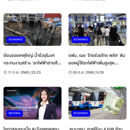
ECONOMICS
ECONOMICS
ย้อนรอยเหตุใหญ่ น้ำรั่วอุโมงค์
รฟม. เผย 'ไทยช่วยไทย พลัส' ดัน
กระทบงานสร้าง 'รถไฟฟ้าสายสี
ยอดผู้ใช้รถไฟฟ้าเพิ่มสูงสุด
ม่วง'
13.31%
11 ก.ค. 2569 | 23:23
03 ก.ค. 2569 | 9:29
EDITORIAL
ECONOMICS
โอกาสลงทุนเมื่อ AI ถึงจุดทดสอบ
'คมนาคม' คาดใช้งบ 4,698 ล้าน