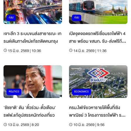
ทั่วไป
ทั่วไป
เจาะลึก 3 ระบบขนส่งสาธารณะ เท
เปิดจุดจอดรถฟรีเชื่อมรถไฟฟ้า 4
รนด์เดินทางใหม่แก้รถติดคนกรุง
สาย พร้อม ขสมก. รับ-ส่งฟรีถึง
สนามหลวง
15 มิ.ย. 2569 | 10:36
14 มิ.ย. 2569 | 11:36
POLITICS
ECONOMICS
'ชัชชาติ' ดัน 'ตั๋วร่วม-ตั๋วเดือน'
ครม.ไฟเขียวหารายได้พื้นที่เชิง
รฟฟ.แก้อุปสรรคนักท่องเที่ยว
พาณิชย์ 3 โครงการรถไฟฟ้า รวม
1.17 แสนตารางเมตร
13 มิ.ย. 2569 | 8:20
10 มิ.ย. 2569 | 9:56