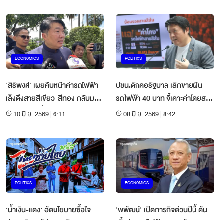
ECONOMICS
POLITICS
'สิริพงศ์' เผยคืบหน้าค่ารถไฟฟ้า
ปชน.ดักคอรัฐบาล เลิกขายฝัน
เล็งดึงสายสีเขียว-สีทอง กลับมาบ
รถไฟฟ้า 40 บาท จี้เคาะค่าโดยสาร
ริหาร ระบบตั๋วร่วมในอนาคต
ตามจริง
10 มิ.ย. 2569 | 6:11
08 มิ.ย. 2569 | 8:42
POLITICS
ECONOMICS
‘น้ำเงิน-แดง’ อัดนโยบายซื้อใจ
'พิพัฒน์' เปิดภารกิจด่วนปีนี้ ดัน