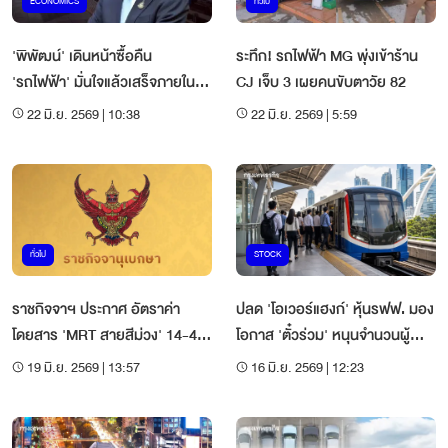
ECONOMICS
ทั่วไป
'พิพัฒน์' เดินหน้าซื้อคืน
ระทึก! รถไฟฟ้า MG พุ่งเข้าร้าน
'รถไฟฟ้า' มั่นใจแล้วเสร็จภายในปี
CJ เจ็บ 3 เผยคนขับตาวัย 82
2571
22 มิ.ย. 2569 | 10:38
22 มิ.ย. 2569 | 5:59
ทั่วไป
STOCK
ราชกิจจาฯ ประกาศ อัตราค่า
ปลด 'โอเวอร์แฮงก์' หุ้นรฟฟ. มอง
โดยสาร 'MRT สายสีม่วง' 14-42
โอกาส 'ตั๋วร่วม' หนุนจำนวนผู้
บาท เริ่ม 3 ก.ค.นี้
โดยสาร
19 มิ.ย. 2569 | 13:57
16 มิ.ย. 2569 | 12:23