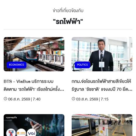
ข่าวที่เกี่ยวข้องกับ
"
รถไฟฟ้า
"
ECONOMICS
POLITICS
BTS - ViaBus บริการระบบ
กทม.จ่อโอนรถไฟฟ้าสายสีเขียวให้
ติดตาม ‘รถไฟฟ้า’ เรียลไทม์ครั้ง
รัฐบาล 'ชัชชาติ' แจงงบปี 70 ยึด
แรกในไทย
สมดุล
06 ส.ค. 2569 | 7:40
03 ส.ค. 2569 | 7:15