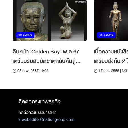
ART & LIVING
ART & LIVING
คืบหน้า 'Golden Boy' พ.ค.67
เนื้อความหนังส
เตรียมรับสมบัติชาติกลับคืนสู่
เตรียมส่งคืน 2 โ
ประเทศไทย
ประเทศไทย
05 ก.พ. 2567 | 1:08
17 ธ.ค. 2566 | 8:0
ติดต่อกรุงเทพธุรกิจ
ติดต่อกองบรรณาธิการ
ktwebeditor@nationgroup.com