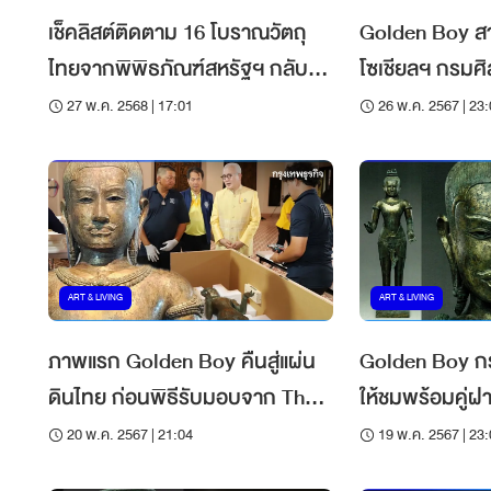
เช็คลิสต์ติดตาม 16 โบราณวัตถุ
Golden Boy สาร
ไทยจากพิพิธภัณฑ์สหรัฐฯ กลับ
โซเชียลฯ กรมศิลป
ประเทศ
บทสรุป
27 พ.ค. 2568 | 17:01
26 พ.ค. 2567 | 23
ART & LIVING
ART & LIVING
ภาพแรก Golden Boy คืนสู่แผ่น
Golden Boy กร
ดินไทย ก่อนพิธีรับมอบจาก The
ให้ชมพร้อมคู่ฝ
MET บ่ายวันนี้ 21 พ.ค.
มาตุภูมิ 20 พ.ค
20 พ.ค. 2567 | 21:04
19 พ.ค. 2567 | 23