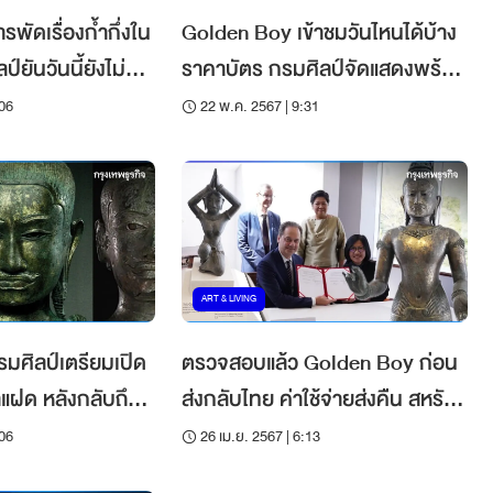
พัดเรื่องก้ำกึ่งใน
Golden Boy เข้าชมวันไหนได้บ้าง
์ยันวันนี้ยังไม่มี
ราคาบัตร กรมศิลป์จัดแสดงพร้อม
ประติมากรรมแฝด
:06
22 พ.ค. 2567 | 9:31
ART & LIVING
มศิลป์เตรียมเปิด
ตรวจสอบแล้ว Golden Boy ก่อน
าแฝด หลังกลับถึง
ส่งกลับไทย ค่าใช้จ่ายส่งคืน สหรัฐฯ
.
ยินดีรับผิดชอบ
:06
26 เม.ย. 2567 | 6:13