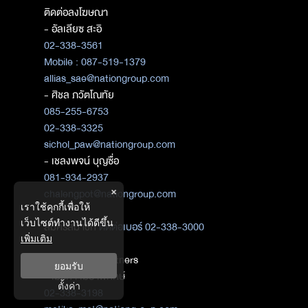
ติดต่อลงโฆษณา
- อัลเลียซ สะอิ
02-338-3561
Mobile : 087-519-1379
allias_sae@nationgroup.com
- ศิชล ภวัตโณทัย
085-255-6753
02-338-3325
sichol_paw@nationgroup.com
- เชลงพจน์ บุญซื่อ
081-934-2937
×
chalengpot@nationgroup.com
เราใช้คุกกี้เพื่อให้
เว็บไซต์ทำงานได้ดีขึ้น
สมัครสมาชิก
ติดต่อเบอร์ 02-338-3000
เพิ่มเติม
ติดต่อ Media Partners
ยอมรับ
- เมธิกา เมธาพิทักษ์
ตั้งค่า
02-338-3198