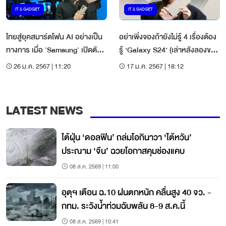
IT & GADGET
IT & GADGET
ไทยสู่ยุคสมาร์ตโฟน AI อย่างเป็น
อย่าเพิ่งจองถ้ายังไม่รู้ 4 เรื่องต้อง
ทางการ เมื่อ 'Samsung' เปิดตัว
รู้ ‘Galaxy S24’ (เล่าหลังลองของ
'Galaxy AI' แล้ว
จริง)
26 ม.ค. 2567 | 11:20
17 ม.ค. 2567 | 18:12
LATEST NEWS
ไต้ฝุ่น ‘ดอลฟิน’ ถล่มโอกินาวา ‘ไต้หวัน’
ประณาม ‘จีน’ ฉวยโอกาสคุมช่องแคบ
08 ส.ค. 2569 | 11:00
อุตุฯ เตือน ฉ.10 ฝนตกหนัก คลื่นสูง 40 จว. -
กทม. ระวังน้ำท่วมฉับพลัน 8-9 ส.ค.นี้
08 ส.ค. 2569 | 10:41