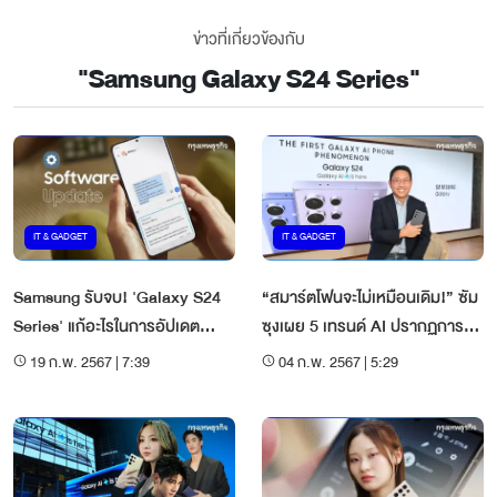
ข่าวที่เกี่ยวข้องกับ
"
Samsung Galaxy S24 Series
"
IT & GADGET
IT & GADGET
Samsung รับจบ! 'Galaxy S24
“สมาร์ตโฟนจะไม่เหมือนเดิม!” ซัม
Series' แก้อะไรในการอัปเดต
ซุงเผย 5 เทรนด์ AI ปรากฏการณ์
ซอฟต์แวร์ใหญ่เดือนนี้
จาก ‘Galaxy AI’
19 ก.พ. 2567 | 7:39
04 ก.พ. 2567 | 5:29