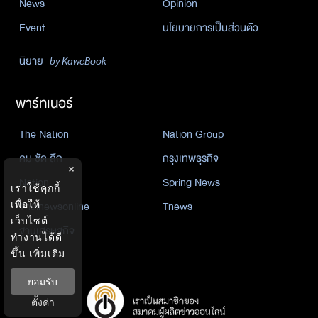
News
Opinion
Event
นโยบายการเป็นส่วนตัว
นิยาย
by KaweBook
พาร์ทเนอร์
The Nation
Nation Group
คม ชัด ลึก
กรุงเทพธุรกิจ
×
Nation
Spring News
เราใช้คุกกี้
Thainewsonline
Tnews
เพื่อให้
เว็บไซต์
ฐานเศรษฐกิจ
ทำงานได้ดี
ขึ้น
เพิ่มเติม
ยอมรับ
ตั้งค่า