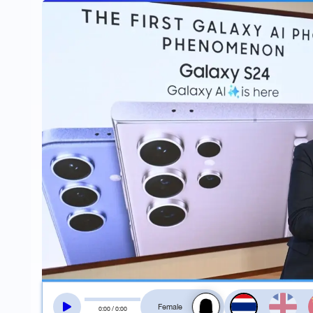
สลับเสียงอ่าน
0
:
00
/
0
:
00