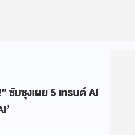
” ซัมซุงเผย 5 เทรนด์ AI
I’