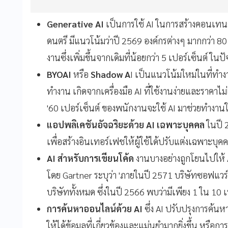
Generative AI
เป็นการใช้ AI ในการสร้างคอนเทนต
ดนตรี มีแนวโน้มว่าปี 2569 องค์กรต่างๆ มากกว่า 8
งานซึ่งเพิ่มขึ้นจากเดิมที่น้อยกว่า 5 เปอร์เซ็นต์ ในปั
BYOAI
หรือ
Shadow A
I เป็นแนวโน้มใหม่ในที่ทำ
ทำงาน เกิดจากเครื่องมือ AI ที่ใช้งานง่ายและราคา
'60 เปอร์เซ็นต์ ของพนักงานจะใช้ AI มาช่วยทำงานใ
แอปพลิเคชันอัจฉริยะด้วย AI เฉพาะบุคคล
ในปี 
เพื่อสร้างอินเทอร์เฟชให้ผู้ใช้ได้ปรับแต่งเฉพาะบุคค
AI สำหรับการเขียนโค้ด
งานบางอย่างถูกโยนไปให้ 
โดย Gartner ระบุว่า 'ภายในปี 2571 บริษัทซอฟแวร
บริษัททั้งหมด ซึ่งในปี 2566 พบว่ามีเพียง 1 ใน 10 เท
การค้นหาออนไลน์ด้วย AI
ซึ่ง AI ปรับปรุงการค้น
ให้ได้ข้อมูลที่เกี่ยวข้องและแม่นยำมากยิ่งขึ้น หรื