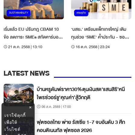
SUSTAINABILITY
เศรษฐกิจ
เริ่มแล้ว EU ปรับกฎ CBAM 10
‘บสย.’ เตรียมแพ็กเกจใหญ่ เติม
ข้อ ลดภาระ SMEs สกัดคาร์บอน
ทุนช่วย ‘SME’ ค้ำประกัน - ซอฟต์
ไหลไปประเทศด้อยพัฒนา
โลน
21 ต.ค. 2568 | 13:10
16 ต.ค. 2568 | 23:24
LATEST NEWS
บ้านหรูดัมพ์ราคา30%ตุนเงินสด‘แสนสิริ’หนี
ไพรซ์วอร์ชู‘คุณค่า’สู้วิกฤติ
06 ส.ค. 2569 | 17:00
×
เราใช้คุกกี้
ฟุตซอลไทย พ่าย รัสเซีย 1-7 จบอันดับ 3 ศึก
เพื่อให้
คอนติเนนทัล ฟุตซอล 2026
เว็บไซต์