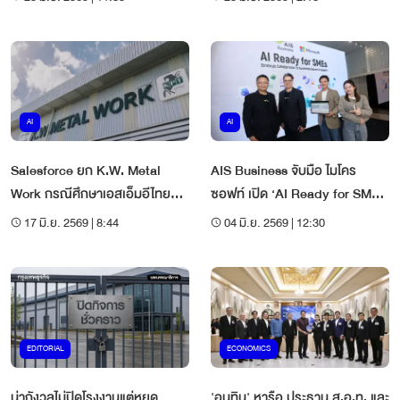
AI
AI
Salesforce ยก K.W. Metal
AIS Business จับมือ ไมโคร
Work กรณีศึกษาเอสเอ็มอีไทยที่ใช้
ซอฟท์ เปิด ‘AI Ready for SMEs’
เอไอขับเคลื่อนธุรกิจ
ดัน SMEs ไทยใช้ AI เพิ่ม
17 มิ.ย. 2569 | 8:44
04 มิ.ย. 2569 | 12:30
ประสิทธิภาพธุรกิจ
EDITORIAL
ECONOMICS
น่ากังวลไม่ปิดโรงงานแต่หยุด
'อนุทิน' หารือ ประธาน ส.อ.ท. และ