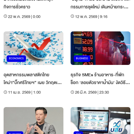
กิจการชั่วคราว
กรรมการชุดใหม่ เดินหน้ายกระดับ
อุตสาหกรรมไทย ช่วย SMEs
22 พ.ค. 2569 | 0:00
12 พ.ค. 2569 | 9:16
ECONOMICS
BUSINESS
อุตสาหกรรมพลาสติกไทย
ธุรกิจ SMEs ร้านอาหาร-ที่พัก
โคม่า”บิ๊กศรีไทยฯ” เผย วิกฤตเม็ด
ช็อก ‘ลอยตัวราคาน้ำมัน’ งัดวิธี
พลาสติกพุ่ง 90%
รอดฝ่าต้นทุนพุ่ง กำไรหายวับ 10-
11 เม.ย. 2569 | 1:00
26 มี.ค. 2569 | 23:30
30%