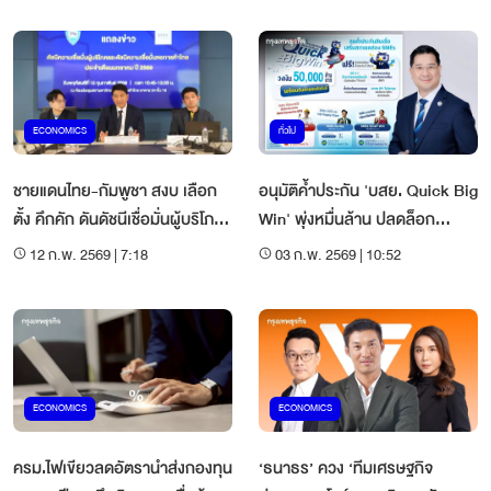
ECONOMICS
ทั่วไป
ชายแดนไทย-กัมพูชา สงบ เลือก
อนุมัติค้ำประกัน 'บสย. Quick Big
ตั้ง คึกคัก ดันดัชนีเชื่อมั่นผู้บริโภค
Win' พุ่งหมื่นล้าน ปลดล็อก
เดือนม.ค.69 ปรับตัวดีขึ้น
SMEs เข้าถึงสินเชื่อ
12 ก.พ. 2569 | 7:18
03 ก.พ. 2569 | 10:52
ECONOMICS
ECONOMICS
ครม.ไฟเขียวลดอัตรานำส่งกองทุน
‘ธนาธร’ ควง ‘ทีมเศรษฐกิจ