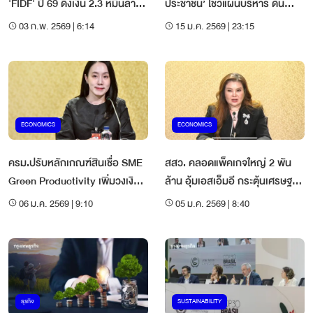
'FIDF' ปี 69 ดึงเงิน 2.3 หมื่นล้าน
ประชาชน’ โชว์แผนบริหาร ดัน
ช่วย SMEs
ลงทุน 5 แสนล้าน – อัด 2.5 แสน
03 ก.พ. 2569 | 6:14
15 ม.ค. 2569 | 23:15
ล้านช่วย ‘SME’
ECONOMICS
ECONOMICS
ครม.ปรับหลักเกณฑ์สินเชื่อ SME
สสว. คลอดแพ็คเกจใหญ่ 2 พัน
Green Productivity เพิ่มวงเงิน
ล้าน อุ้มเอสเอ็มอี กระตุ้นเศรษฐกิจ
ต่อรายเป็น 30 ล้านบาท
2 หมื่นล้าน
06 ม.ค. 2569 | 9:10
05 ม.ค. 2569 | 8:40
ธุรกิจ
SUSTAINABILITY