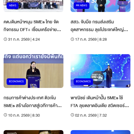
NEWS
PR NEWS
คต.เดินหน้าหนุน SMEs ไทย จัด
สสว. จับมือ กรมส่งเสริม
กิจกรรม DFT+ เชื่อมเครือข่าย
อุตสาหกรรม ลุยโปรเจกต์ใหญ่
ธุรกิจ
Rebuild SMEs
31 ก.ค. 2569 | 4:24
17 ก.ค. 2569 | 8:28
ECONOMICS
ECONOMICS
กรมการค้าต่างประเทศ ติวเข้ม
พาณิชย์ เดินหน้าปั้น SMEs ใช้
SMEs สร้างโอกาสสู่เวทีการค้า
FTA ลุยตลาดอินเดีย สวิตเซอร์
โลก
แลนด์ และนอร์เวย์
10 ก.ค. 2569 | 8:30
02 ก.ค. 2569 | 7:32