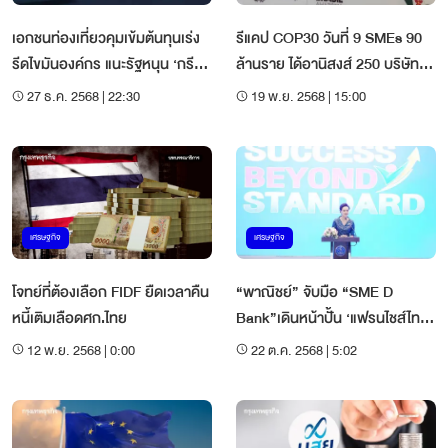
เอกชนท่องเที่ยวคุมเข้มต้นทุนเร่ง
รีแคป COP30 วันที่ 9 SMEs 90
รีดไขมันองค์กร แนะรัฐหนุน ‘กรีน
ล้านราย ได้อานิสงส์ 250 บริษัท
ไฟแนนซ์’ อุ้มเอสเอ็มอี
ยักษ์ร่วมลด Scope 3
27 ธ.ค. 2568 | 22:30
19 พ.ย. 2568 | 15:00
เศรษฐกิจ
เศรษฐกิจ
โจทย์ที่ต้องเลือก FIDF ยืดเวลาคืน
“พาณิชย์” จับมือ “SME D
หนี้เติมเลือดศก.ไทย
Bank”เดินหน้าปั้น ‘แฟรนไชส์ไทย’
เสริมแกร่งเศรษฐกิจฐานราก
12 พ.ย. 2568 | 0:00
22 ต.ค. 2568 | 5:02