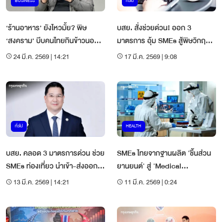
BUSINESS
ทั่วไป
‘ร้านอาหาร’ ยังไหวมั้ย? พิษ
บสย. สั่งช่วยด่วน! ออก 3
‘สงคราม’ บีบคนไทยกินข้าวนอก
มาตรการ อุ้ม SMEs สู้พิษวิกฤต
บ้านน้อยลง ยืดเยื้อเกิน 4 เดือน
ตะวันออกกลาง
24 มี.ค. 2569 | 14:21
17 มี.ค. 2569 | 9:08
เสี่ยงวิกฤติ SMEs ปะทุ
ทั่วไป
HEALTH
บสย. คลอด 3 มาตรการด่วน ช่วย
SMEs ไทยจากฐานผลิต 'ชิ้นส่วน
SMEs ท่องเที่ยว นำเข้า-ส่งออก
ยานยนต์' สู่ 'Medical
ฝ่าวิกฤตตะวันออกกลาง
Manufacturing Hub'
13 มี.ค. 2569 | 14:21
11 มี.ค. 2569 | 0:24