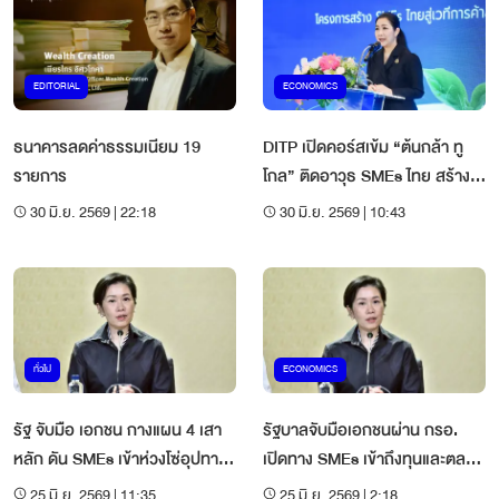
EDITORIAL
ECONOMICS
ธนาคารลดค่าธรรมเนียม 19
DITP เปิดคอร์สเข้ม “ต้นกล้า ทู
รายการ
โกล” ติดอาวุธ SMEs ไทย สร้าง
แบรนด์ เจาะตลาดส่งออก
30 มิ.ย. 2569 | 22:18
30 มิ.ย. 2569 | 10:43
ทั่วไป
ECONOMICS
รัฐ จับมือ เอกชน กางแผน 4 เสา
รัฐบาลจับมือเอกชนผ่าน กรอ.
หลัก ดัน SMEs เข้าห่วงโซ่อุปทาน
เปิดทาง SMEs เข้าถึงทุนและตลาด
ใหม่
ใหม่
25 มิ.ย. 2569 | 11:35
25 มิ.ย. 2569 | 2:18