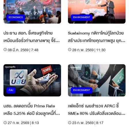
ECONOMICS
ENVIRONMENT
ประธาน สอท. ชี้เศรษฐกิจไทย
Sustainomy กติกาใหม่กู้โลกป่วย
เหมือนเรือรั่วท่ามกลางพายุ จี้รัฐ
สร้างประเทศไทยคุณภาพสูง ยุค
หามาตรการอุ้ม SMEs
วิกฤติซ้อนวิกฤติ
08 มี.ค. 2569 | 7:48
28 ก.พ. 2569 | 11:30
ทั่วไป
ENVIRONMENT
บสย. ลดดอกเบี้ย Prime Rate
เฟดเอ็กซ์ เผยสำรวจ APAC ชี้
เหลือ 5.25% ต่อปี ช่วยลูกหนี้ที่ถูก
SMEs 80% ปรับตัวสิ่งแวดล้อม
จ่ายเคลม มีผล 2 มี.ค.นี้
เมื่อทำการค้ากับยุโรป
27 ก.พ. 2569 | 8:13
23 ก.พ. 2569 | 8:17