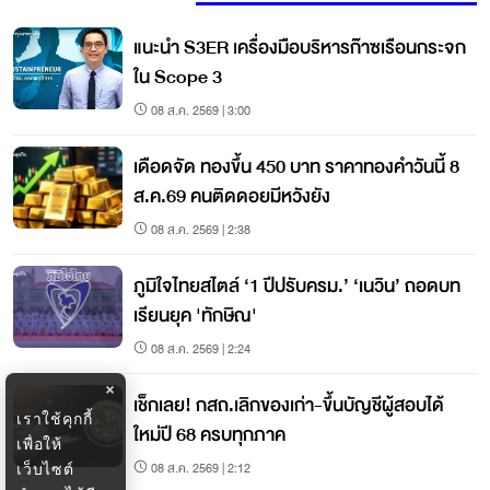
แนะนำ S3ER เครื่องมือบริหารก๊าซเรือนกระจก
ใน Scope 3
08 ส.ค. 2569 | 3:00
เดือดจัด ทองขึ้น 450 บาท ราคาทองคำวันนี้ 8
ส.ค.69 คนติดดอยมีหวังยัง
08 ส.ค. 2569 | 2:38
ภูมิใจไทยสไตล์ ‘1 ปีปรับครม.’ ‘เนวิน’ ถอดบท
เรียนยุค 'ทักษิณ'
08 ส.ค. 2569 | 2:24
×
เช็กเลย! กสถ.เลิกของเก่า-ขึ้นบัญชีผู้สอบได้
เราใช้คุกกี้
ใหม่ปี 68 ครบทุกภาค
เพื่อให้
08 ส.ค. 2569 | 2:12
เว็บไซต์