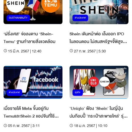
SUSTAINABILITY
ต่างประเทศ
‘ฝรั่งเศส’ จ่อลงดาบ ‘Shein-
Shein เดินหน้าต่อ เล็งออก IPO
Temu’ ฐานทำลายสิ่งแวดล้อม
ในลอนดอน ไม่สนสหรัฐฯจี้พิสูจน์
บังคับใช้แรงงาน
15 มี.ค. 2567 | 12:40
27 ก.พ. 2567 | 5:30
ต่างประเทศ
ธุรกิจ
เมื่อรายได้ Meta ขึ้นอยู่กับ
'Uniqlo' ฟ้อง 'Shein' ในญี่ปุ่น
TemuและShein 2 แอปจีนที่ใช้
ปมก๊อบปี้ 'กระเป๋าสะพายไหล่' รุ่น
โฆษณาเพื่อดันยอดขาย
ฮิต
05 ก.พ. 2567 | 3:11
18 ม.ค. 2567 | 10:10