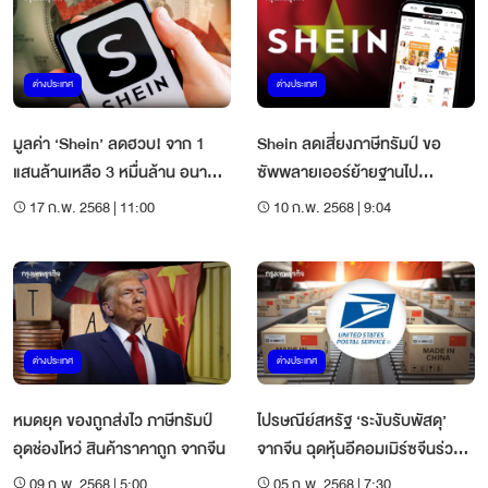
ต่างประเทศ
ต่างประเทศ
มูลค่า ‘Shein’ ลดฮวบ! จาก 1
Shein ลดเสี่ยงภาษีทรัมป์ ขอ
แสนล้านเหลือ 3 หมื่นล้าน อนาคต
ซัพพลายเออร์ย้ายฐานไป
IPO อยู่บนเส้นด้าย
'เวียดนาม'
17 ก.พ. 2568 | 11:00
10 ก.พ. 2568 | 9:04
ต่างประเทศ
ต่างประเทศ
หมดยุค ของถูกส่งไว ภาษีทรัมป์
ไปรษณีย์สหรัฐ ‘ระงับรับพัสดุ’
อุดช่องโหว่ สินค้าราคาถูก จากจีน
จากจีน ฉุดหุ้นอีคอมเมิร์ซจีนร่วง
กรูด
09 ก.พ. 2568 | 5:00
05 ก.พ. 2568 | 7:30