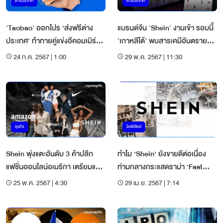
ต่างประเทศ
ต่างประเทศ
'Taobao' ออกโปร ‘ส่งฟรีต่าง
แบรนด์จีน 'Shein' งานเข้า รอบนี้
ประเทศ’ ท้าทายคู่แข่งอีคอมเมิร์ซ
'เกาหลีใต้' พบสารเคมีอันตราย
Temu และ SHEIN
400 เท่า!
24 ก.ค. 2567 | 1:00
29 พ.ค. 2567 | 11:30
ธุรกิจ
ไลฟ์สไตล์
Shein พุ่งแตะอันดับ 3 ค้าปลีก
ทำไม ‘Shein’ ยังขายดีต่อเนื่อง
แฟชั่นออนไลน์อเมริกา เตรียมแซง
ท่ามกลางกระแสดราม่า ‘Fast
Amazon ?
Fashion’
25 พ.ค. 2567 | 4:30
29 เม.ย. 2567 | 7:14