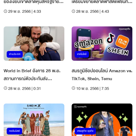
ย่องเงียบเข้าตลาดหุ้นสหรัฐราย
เตรียมขยายตลาดฟาสต์แฟชั่นทั่ว
ล่าสุด
โลก
29 พ.ย. 2566 | 4:33
28 พ.ย. 2566 | 4:43
ต่างประเทศ
เทคโนโลยี
World in Brief อังคาร 28 พ.ย.
สมรภูมิช้อปออนไลน์ Amazon vs.
สถานการณ์ตัวประกันส่ง
TikTok, Shein, Temu
สัญญาณบวก
28 พ.ย. 2566 | 0:31
10 พ.ย. 2566 | 7:35
คอลัมนิสต์
เศรษฐกิจ-ธุรกิจ