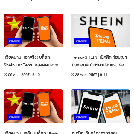
ต่างประเทศ
ต่างประเทศ
‘เวียดนาม’ เอาจริง! บล็อก
'Temu-SHEIN' เปิดศึก 'โฆษณา
Shein และ Temu หลังผิดนัดจด
เสิร์ชเอนจิน' ทำค้าปลีกแข่งเดือด
ทะเบียนตามกำหนดเวลา
ช่วง Black Friday
06 ธ.ค. 2567 | 3:40
28 พ.ย. 2567 | 9:11
ต่างประเทศ
ต่างประเทศ
‘เวียดนาม’ เตรียมบล็อก Shein
’สหรัฐ‘ เรียกร้องตรวจสอบ