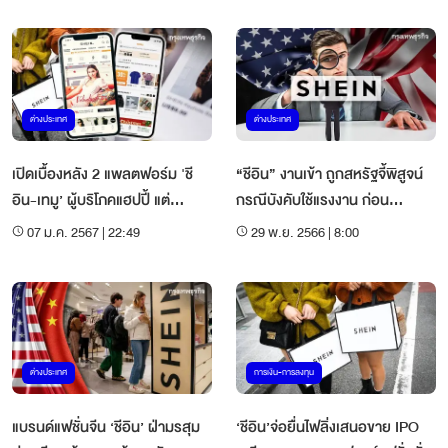
ต่างประเทศ
ต่างประเทศ
เปิดเบื้องหลัง 2 แพลตฟอร์ม 'ชี
“ชีอิน” งานเข้า ถูกสหรัฐจี้พิสูจน์
อิน-เทมู’ ผู้บริโภคแฮปปี้ แต่
กรณีบังคับใช้แรงงาน ก่อน
ซัพพลายเออร์อ่วม
อนุญาตทำ IPO
07 ม.ค. 2567 | 22:49
29 พ.ย. 2566 | 8:00
ต่างประเทศ
การเงิน-การลงทุน
แบรนด์แฟชั่นจีน ‘ชีอิน’ ฝ่ามรสุม
‘ชีอิน’จ่อยื่นไฟลิ่งเสนอขาย IPO