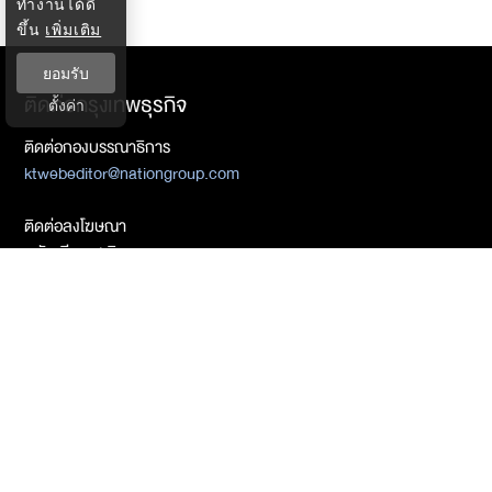
ทำงานได้ดี
ขึ้น
เพิ่มเติม
ยอมรับ
ติดต่อกรุงเทพธุรกิจ
ตั้งค่า
ติดต่อกองบรรณาธิการ
ktwebeditor@nationgroup.com
ติดต่อลงโฆษณา
- อัลเลียซ สะอิ
02-338-3561
Mobile : 087-519-1379
allias_sae@nationgroup.com
- ศิชล ภวัตโณทัย
085-255-6753
02-338-3325
sichol_paw@nationgroup.com
- เชลงพจน์ บุญซื่อ
081-934-2937