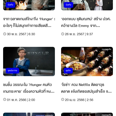
บันเทิง
บันเทิง
จาก‘ฉลาดเกมส์โกง’ถึง ‘Hunger’ :
‘ออกแบบ ชุติมณฑน์’ สร้าง ปวศ.
อะไรๆ ก็ไม่สนุกเท่าการเสียดสี
คว้ารางวัล Emmy จาก
สังคมไทย
‘HUNGER คนหิว เกมกระหาย’
30 พ.ย. 2567 | 6:30
26 พ.ย. 2567 | 9:37
จุดประกาย
ธุรกิจ
ชนชั้น วรรณะใน 'Hunger คนหิว
‘โรซ่า’ ควง Netflix ติดอาวุธ
เกมกระหาย' เรื่องความหิวที่‘คง
ตลาด แจ้งเกิดซอสปรุงสำเร็จ จาก
เดช’อยากเล่า
จอเสิร์ฟผู้บริโภค
01 พ.ค. 2566 | 2:00
20 เม.ย. 2566 | 2:56