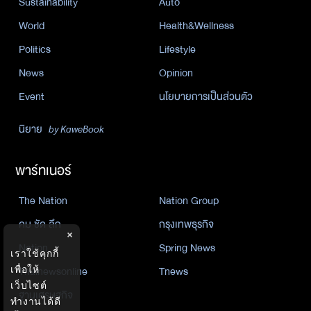
Sustainability
Auto
World
Health&Wellness
Politics
Lifestyle
News
Opinion
Event
นโยบายการเป็นส่วนตัว
นิยาย
by KaweBook
พาร์ทเนอร์
The Nation
Nation Group
คม ชัด ลึก
กรุงเทพธุรกิจ
×
Nation
Spring News
เราใช้คุกกี้
Thainewsonline
Tnews
เพื่อให้
เว็บไซต์
ฐานเศรษฐกิจ
ทำงานได้ดี