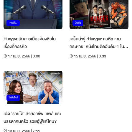
การเมือง
บันเทิง
Hunger นักการเมืองต้องหิวใน
เกร็ดน่ารู้ ‘Hunger คนหิว เกม
เรื่องที่ควรหิว
กระหาย’ หนังไทยติดอันดับ 1 ใน
88 ประเทศทั่วโลก
17 เม.ย. 2566 | 0:00
15 เม.ย. 2566 | 0:33
ไลฟ์สไตล์
เปิด 'รายได้' สายอาชีพ 'เชฟ' และ
บรรดาคนครัว รวยอู้ฟู่แค่ไหน?
13 เม.ย. 2566 | 7:55