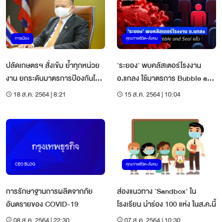
การเมือง
คุณภาพชีวิต-สังคม
ปลัดเกษตรฯ สั่งเข้ม ย้ำทุกหน่วย
'ระยอง' พบคลัสเตอร์โรงงาน
งาน ยกระดับมาตรการป้องกันโค
อ.แกลง ใช้มาตรการ Bubble and
วิด-19 ตลอดสายการผลิต
Seal แล้ว
18 ส.ค. 2564 | 8:21
15 ส.ค. 2564 | 10:04
CEO BLOG
คุณภาพชีวิต-สังคม
การรักษาฐานการผลิตจากภัย
ส่องแนวทาง 'Sandbox' ใน
อันตรายของ COVID-19
โรงเรียน นำร่อง 100 แห่ง ในส.ค.นี้
08 ส.ค. 2564 | 22:30
07 ส.ค. 2564 | 10:30