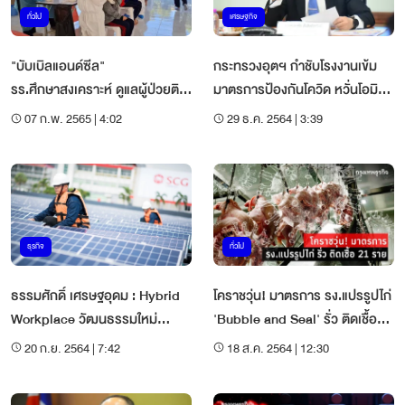
ทั่วไป
เศรษฐกิจ
"บับเบิลแอนด์ซีล"
กระทรวงอุตฯ กำชับโรงงานเข้ม
รร.ศึกษาสงเคราะห์ ดูแลผู้ป่วยติด
มาตรการป้องกันโควิด หวั่นโอมิค
เชื้อ "โควิด-19"
รอนหลังปีใหม่
07 ก.พ. 2565 | 4:02
29 ธ.ค. 2564 | 3:39
ธุรกิจ
ทั่วไป
ธรรมศักดิ์ เศรษฐอุดม : Hybrid
โคราชวุ่น! มาตรการ รง.แปรรูปไก่
Workplace วัฒนธรรมใหม่
'Bubble and Seal' รั่ว ติดเชื้อ
ท้าทายองค์กรยุคโควิด-19
21 ราย
20 ก.ย. 2564 | 7:42
18 ส.ค. 2564 | 12:30