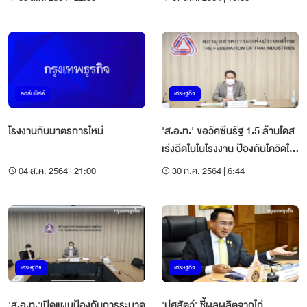
คอลัมนิสต์
เศรษฐกิจ
โรงงานกับมาตรการใหม่
'ส.อ.ท.' ขอวัคซีนรัฐ 1.5 ล้านโดส
เร่งฉีดในโนโรงงาน ป้องกันโควิดใน
ภาคการผลิต
04 ส.ค. 2564 | 21:00
30 ก.ค. 2564 | 6:44
เศรษฐกิจ
เศรษฐกิจ
'ส.อ.ท.'เปิดแผนป้องกันการระบาด
'ปศุสัตว์' ชี้ผลผลิตจากไก่