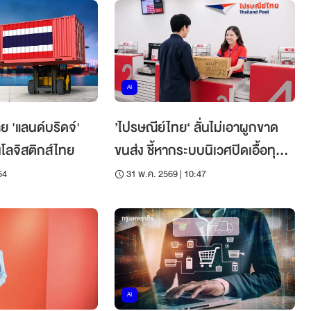
AI
ุย 'แลนด์บริดจ์'
’ไปรษณีย์ไทย‘ ลั่นไม่เอาผูกขาด
โลจิสติกส์ไทย
ขนส่ง ชี้หากระบบนิเวศปิดเอื้อทุน
ใหญ่บีบ SME
54
31 พ.ค. 2569 | 10:47
AI