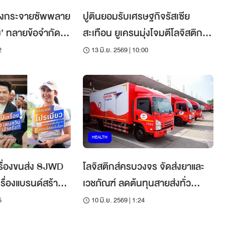
เร่งกระจายซัพพลาย
ปูตินยอมรับเศรษฐกิจรัสเซีย
’ ทลายข้อจำกัดสู่
สะเทือน ยูเครนมุ่งโจมตีโลจิสติกส์-
ยึดพื้นที่คืน
2
13 มิ.ย. 2569 | 10:00
HEALTH
่เรื่องขนส่ง SJWD
โลจิสติกส์ครบวงจร จัดส่งยาและ
เรื่องแบรนด์สร้าง
เวชภัณฑ์ ลดต้นทุนสายส่งทั่ว
ประเทศ
5
10 มิ.ย. 2569 | 1:24