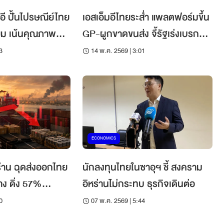
ีอี ปั้นไปรษณีย์ไทย
เอสเอ็มอีไทยระส่ำ แพลตฟอร์มขึ้น
ยม เน้นคุณภาพ
GP-ผูกขาดขนส่ง จี้รัฐเร่งเบรก
คา
อำนาจเหนือตลาด
3
14 พ.ค. 2569 | 3:01
ECONOMICS
่าน ฉุดส่งออกไทย
นักลงทุนไทยในซาอุฯ ชี้ สงคราม
ง ดิ่ง 57%
อิหร่านไม่กระทบ ธุรกิจเดินต่อ
ลาดใหม่พยุงส่ง
0
07 พ.ค. 2569 | 5:44