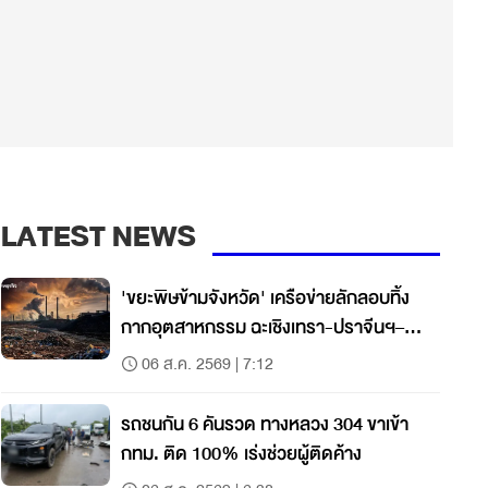
LATEST NEWS
'ขยะพิษข้ามจังหวัด' เครือข่ายลักลอบทิ้ง
กากอุตสาหกรรม ฉะเชิงเทรา-ปราจีนฯ–
สระแก้ว
06 ส.ค. 2569 | 7:12
รถชนกัน 6 คันรวด ทางหลวง 304 ขาเข้า
กทม. ติด 100% เร่งช่วยผู้ติดค้าง