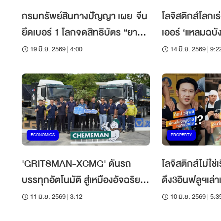
กรมทรัพย์สินทางปัญญา เผย จีน
โลจิสติกส์โลก
ยึดเบอร์ 1 โลกจดสิทธิบัตร “ยาน
เออร์ ‘แหลมฉบัง
ยนต์ และโลจิสติกส์อัจฉริยะ”
มาตรฐานสากล
19 มิ.ย. 2569 | 4:00
14 มิ.ย. 2569 | 9:2
ECONOMICS
PROPERTY
'GRITSMAN-XCMG' ดันรถ
โลจิสติกส์ไม่ใช
บรรทุกอัตโนมัติ สู่เหมืองอัจฉริยะ-
ดึง3อินฟลูฯเล่า
โลจิสติกส์ยุคใหม่
ความเชื่อมั่น
11 มิ.ย. 2569 | 3:12
10 มิ.ย. 2569 | 5:3