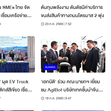
ุน SMEs ไทย จัด
ต้นทุนพลังงาน ดันดัชนีค่าบริการ
ชื่อมเครือข่าย
ขนส่งสินค้าทางถนนไตรมาส 2 พุ่ง
4
23 ก.ค. 2569 | 7:52
BUSINESS
ที' ผุด EV Truck
'เอกนิติ' ร่วม คณะนายกฯ เยี่ยม
กส์สีเขียว เชื่อม
ชม AgiBot บริษัทเทคชั้นนำจีน
ด้าน AI
7
18 ก.ค. 2569 | 9:47