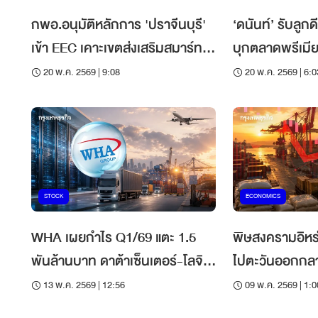
กพอ.อนุมัติหลักการ 'ปราจีนบุรี'
‘ดนันท์’ รับลูกด
เข้า EEC เคาะเขตส่งเสริมสมาร์ท
บุกตลาดพรีเมี
โลจิสติกส์ ฉะเชิงเทรา
มากกว่าแข่งรา
20 พ.ค. 2569 | 9:08
20 พ.ค. 2569 | 6:0
STOCK
ECONOMICS
WHA เผยกำไร Q1/69 แตะ 1.5
พิษสงครามอิหร
พันล้านบาท ดาต้าเซ็นเตอร์-โลจิ
ไปตะวันออกกลา
สติกส์ หนุนธุรกิจโตต่อ
พาณิชย์เร่งหาต
13 พ.ค. 2569 | 12:56
09 พ.ค. 2569 | 1:0
ออก