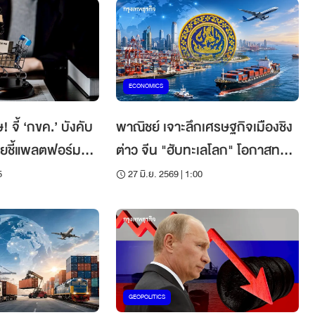
ECONOMICS
 จี้ ‘กขค.’ บังคับ
พาณิชย์ เจาะลึกเศรษฐกิจเมืองชิง
ายชี้แพลตฟอร์มยัง
ต่าว จีน "ฮับทะเลโลก" โอกาสทอง
3 ธุรกิจไทย
5
27 มิ.ย. 2569 | 1:00
GEOPOLITICS