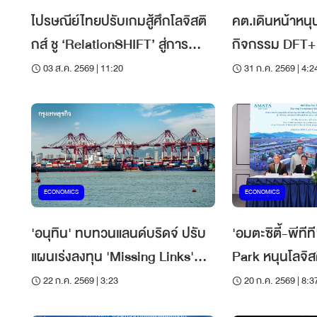
ไปรษณีย์ไทยปรับเกมสู้ศึกโลจิสติ
คต.เดินหน้าหน
กส์ ชู ‘RelationSHIFT’ สู่การ
กิจกรรม DFT+ เ
สร้างมูลค่าจากข้อมูล
ธุรกิจ
03 ส.ค. 2569 | 11:20
31 ก.ค. 2569 | 4:2
ECONOMICS
ECONOMICS
'อนุทิน' ทบทวนแลนด์บริดจ์ ปรับ
'อมตะซิตี้-พีที
แผนเร่งลงทุน 'Missing Links'
Park หนุนโลจิสติ
เชื่อมไทยสู่ฮับโลจิสติกส์อาเซียน
'ไทย-ลาว-จีน'
22 ก.ค. 2569 | 3:23
20 ก.ค. 2569 | 8:3