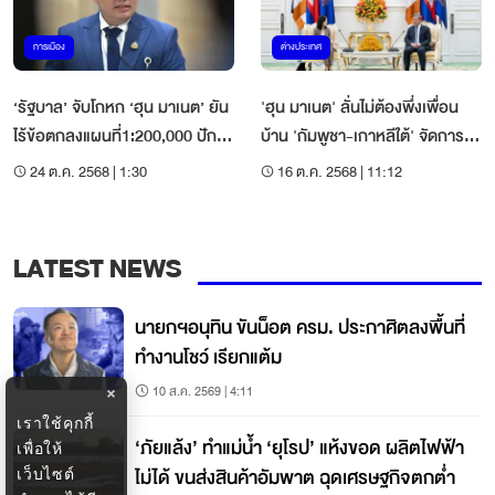
การเมือง
ต่างประเทศ
‘รัฐบาล’ จับโกหก ‘ฮุน มาเนต’ ยัน
'ฮุน มาเนต' ลั่นไม่ต้องพึ่งเพื่อน
ไร้ข้อตกลงแผนที่1:200,000 ปัก
บ้าน 'กัมพูชา-เกาหลีใต้' จัดการส
เขตแดน
แกมเมอร์ได้
24 ต.ค. 2568 | 1:30
16 ต.ค. 2568 | 11:12
LATEST NEWS
นายกฯอนุทิน ขันน็อต ครม. ประกาศิตลงพื้นที่
ทำงานโชว์ เรียกแต้ม
10 ส.ค. 2569 | 4:11
×
เราใช้คุกกี้
‘ภัยแล้ง’ ทำแม่น้ำ ‘ยุโรป’ แห้งขอด ผลิตไฟฟ้า
เพื่อให้
ไม่ได้ ขนส่งสินค้าอัมพาต ฉุดเศรษฐกิจตกต่ำ
เว็บไซต์