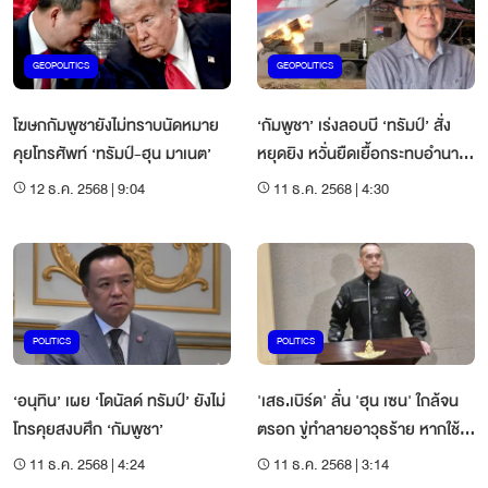
GEOPOLITICS
GEOPOLITICS
โฆษกกัมพูชายังไม่ทราบนัดหมาย
‘กัมพูชา’ เร่งลอบบี ‘ทรัมป์’ สั่ง
คุยโทรศัพท์ ‘ทรัมป์-ฮุน มาเนต’
หยุดยิง หวั่นยืดเยื้อกระทบอำนาจ
ตระกูลฮุน เซน
12 ธ.ค. 2568 | 9:04
11 ธ.ค. 2568 | 4:30
POLITICS
POLITICS
‘อนุทิน’ เผย ‘โดนัลด์ ทรัมป์’ ยังไม่
'เสธ.เบิร์ด' ลั่น 'ฮุน เซน' ใกล้จน
โทรคุยสงบศึก ‘กัมพูชา’
ตรอก ขู่ทำลายอาวุธร้าย หากใช้
คุกคามไทย
11 ธ.ค. 2568 | 4:24
11 ธ.ค. 2568 | 3:14