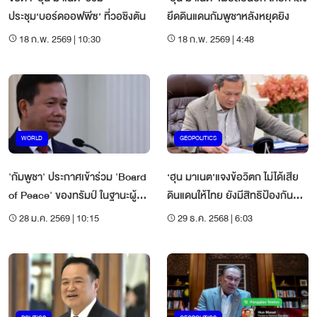
ประชุม‘บอร์ดออฟพีซ’ ที่วอชิงตัน
ยึดดินแดนกัมพูชาหลังหยุดยิง
18 ก.พ. 2569 | 10:30
18 ก.พ. 2569 | 4:48
WORLD
GEOPOLITICS
'กัมพูชา' ประกาศเข้าร่วม 'Board
‘ฮุน มาเนต’แจงข้อวิตก ไม่ได้เสีย
of Peace' ของทรัมป์ ในฐานะผู้
ดินแดนให้ไทย ยังมีสิทธิป้องกัน
ร่วมก่อตั้ง
ตนเอง
28 ม.ค. 2569 | 10:15
29 ธ.ค. 2568 | 6:03