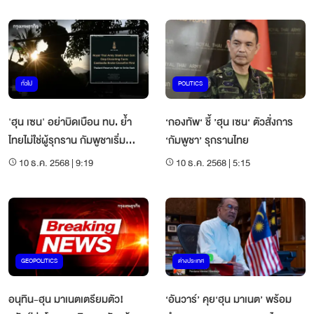
ทั่วไป
POLITICS
'ฮุน เซน' อย่าบิดเบือน ทบ. ย้ำ
‘กองทัพ‘ ชี้ ’ฮุน เซน‘ ตัวสั่งการ
ไทยไม่ใช่ผู้รุกราน กัมพูชาเริ่ม
‘กัมพูชา’ รุกรานไทย
ก่อน-ฉีกสัญญาหยุดยิง
10 ธ.ค. 2568 | 9:19
10 ธ.ค. 2568 | 5:15
GEOPOLITICS
ต่างประเทศ
อนุทิน-ฮุน มาเนตเตรียมตัว!
‘อันวาร์’ คุย‘ฮุน มาเนต’ พร้อม