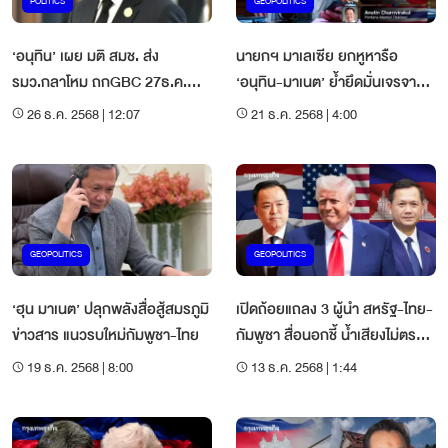
POLITICS
GEOPOLITICS
‘อนุทิน’ เผย มติ สมช. ส่ง
นายกฯ มาเลเซีย ยกหูหารือ
รมว.กลาโหม ถกGBC 27ธ.ค.
‘อนุทิน-มาเนต’ ย้ำยึดมั่นเจรจา
แย้มแนวโน้มดี หยุดยิงกัมพูชา
ยุติความตึงเครียด
26 ธ.ค. 2568 | 12:07
21 ธ.ค. 2568 | 4:00
GEOPOLITICS
GEOPOLITICS
‘ฮุน มาเนต’ ปลุกพลังสื่อสู้สมรภูมิ
เปิดถ้อยแถลง 3 ผู้นำ สหรัฐ-ไทย-
ข่าวสาร แนวรบใหม่กัมพูชา-ไทย
กัมพูชา สื่อนอกชี้ น้ำเสียงไม่ตรง
กัน
19 ธ.ค. 2568 | 8:00
13 ธ.ค. 2568 | 1:44