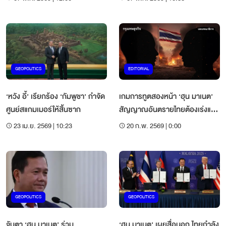
GEOPOLITICS
EDITORIAL
‘หวัง อี้’ เรียกร้อง ‘กัมพูชา’ กำจัด
เกมการทูตสองหน้า ‘ฮุน มาเนต’
ศูนย์สแกมเมอร์ให้สิ้นซาก
สัญญาณอันตรายไทยต้องเร่งแก้
เกม
23 เม.ย. 2569 | 10:23
20 ก.พ. 2569 | 0:00
GEOPOLITICS
GEOPOLITICS
จับตา ‘ฮุน มาเนต’ ร่วม
‘ฮุน มาเนต’ เผยสื่อนอก ไทยกำลัง