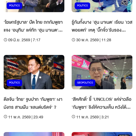
POLITICS
POLITICS
‘โฆษกรัฐบาล’ ปัด ไทย ถกกัมพูชา
รู้กันทั้งบาง 'ฮุน มาเนต' เรียน 'เวส
แจง ‘อนุทิน’ แค่ทัก ‘ฮุน มาเนต’
พอยตท์' เหตุ 'บิ๊กจิ๋ว'รับรอง
ตามมารยาท
ทบ.แบ่งทุน
09 มิ.ย. 2569 | 7:17
30 พ.ค. 2569 | 11:28
POLITICS
GEOPOLITICS
ดีลจีน ‘ไทย’ จูบปาก ‘กัมพูชา’ เงา
‘สีหศักดิ์’ ชี้ 'UNCLOS' แค่ข่าวลือ
มังกร สานฝัน ‘แลนด์บริดจ์’ ?
'กัมพูชา' ชิงให้ความเห็น หวังได้
เปรียบ
11 พ.ค. 2569 | 23:49
11 พ.ค. 2569 | 3:21