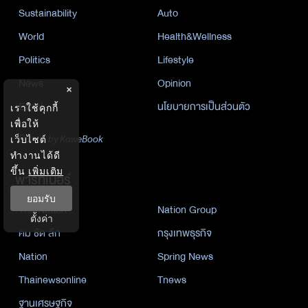
Sustainability
Auto
World
Health&Wellness
Politics
Lifestyle
News
Opinion
×
Event
นโยบายการเป็นส่วนตัว
เราใช้คุกกี้
เพื่อให้
นิยาย
by KaweBook
เว็บไซต์
ทำงานได้ดี
ขึ้น
เพิ่มเติม
พาร์ทเนอร์
ยอมรับ
The Nation
Nation Group
ตั้งค่า
คม ชัด ลึก
กรุงเทพธุรกิจ
Nation
Spring News
Thainewsonline
Tnews
ฐานเศรษฐกิจ