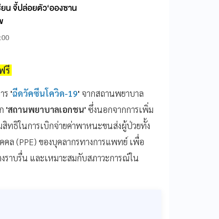
ยน จี้ปล่อยตัว‘อองซาน
ไข
:00
าฟรี
การ
'
ฉีดวัคซีนโควิด-19
'
จากสถานพยาบาล
าก
'สถานพยาบาลเอกชน'
ซึ่งนอกจากการเพิ่ม
่มสิทธิในการเบิกจ่ายค่าพาหนะขนส่งผู้ป่วยทั้ง
คคล (PPE) ของบุคลากรทางการแพทย์ เพื่อ
่างราบรื่น และเหมาะสมกับสภาวะการณ์ใน