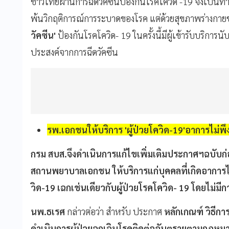
ชาวไทยผ่านการฉีดวัคซีนป้องกันโรคโควิด -19 จึงเป็น
พ้นวิกฤติการณ์การระบาดของโรค แต่ด้วยสุขภาพร่างกายข
วัคซีน'
ป้องกันโรคโควิด- 19 ในครั้งนี้มีผู้เข้ารับบริการ
ประสงค์จากการฉีดวัคซีน
รพ.เอกชนให้บริการ 'ผู้ป่วยโควิด-19'อาการไม่พึ
กรม สบส.จึงดำเนินการแก้ไขเพิ่มเติมประกาศฯฉบับก
สถานพยาบาลเอกชน ให้บริการแก่บุคคลที่เกิดอาการไ
วิด-19 เฉกเช่นเดียวกับผู้ป่วยโรคโควิด- 19 โดยไม่มีกา
นพ.ธเรศ
กล่าวต่อว่า สำหรับ ประกาศ
หลักเกณฑ์ วิธีก
ดำเนินการผู้ป่วยฉุกเฉินโรคติดต่ออันตรายตามกฎหมาย