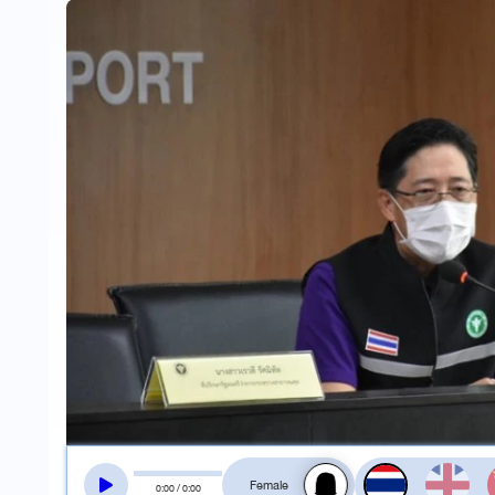
สลับเสียงอ่าน
0
:
00
/
0
:
00