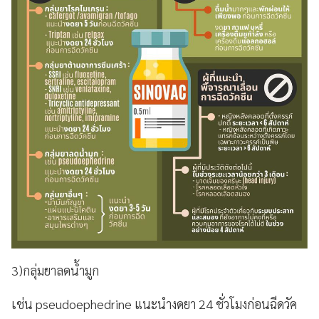
3)
กลุ่มยาลดน้ำมูก
เช่น pseudoephedrine
แนะนำงดยา
24
ชั่วโมงก่อนฉีดวัค