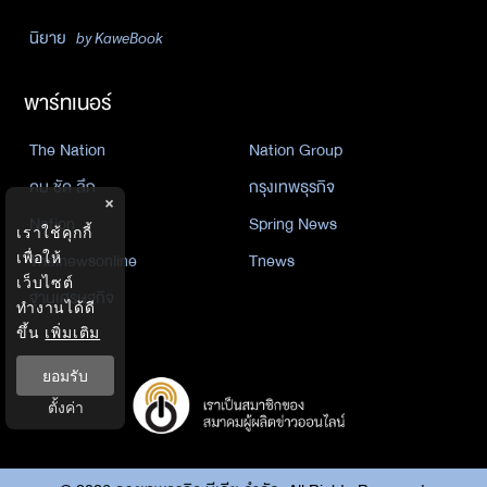
นิยาย
by KaweBook
พาร์ทเนอร์
The Nation
Nation Group
คม ชัด ลึก
กรุงเทพธุรกิจ
×
Nation
Spring News
เราใช้คุกกี้
Thainewsonline
Tnews
เพื่อให้
เว็บไซต์
ฐานเศรษฐกิจ
ทำงานได้ดี
ขึ้น
เพิ่มเติม
ยอมรับ
ตั้งค่า