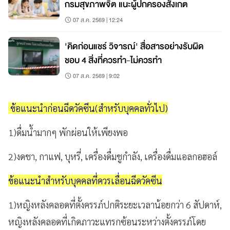
กรมสุขภาพจิต แนะผู้ปกครองสังเกต
07 ส.ค. 2569 | 12:24
'คิดก่อนแชร์ วิจารณ์' สื่อสารอย่างรับผิด
ชอบ 4 สิ่งที่ควรทำ-ไม่ควรทำ
07 ส.ค. 2569 | 9:02
ข้อแนะนำก่อนฉีดวัคซีน(สำหรับบุคคลทั่วไป)
1)
ดื่มน้ำมากๆ พักผ่อนให้เพียงพอ
2)
งดชา
,
กาแฟ
,
บุหรี่
,
เครื่องดื่มชูกำลัง
,
เครื่องดื่มแอลกอฮอล์
ข้อแนะนำสำหรับบุคคลที่ควรเลื่อนฉีดวัคซีน
1)
หญิงหลังคลอดที่ตั้งครรภ์ปกติระยะเวลาน้อยกว่า
6
สัปดาห์
,
หญิงหลังคลอดที่เกิดภาวะแทรกซ้อนระหว่างตั้งครรภ์โดย