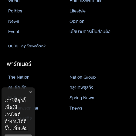
World
Health&Wellness
Politics
Lifestyle
News
Opinion
Event
นโยบายการเป็นส่วนตัว
นิยาย
by KaweBook
พาร์ทเนอร์
The Nation
Nation Group
คม ชัด ลึก
กรุงเทพธุรกิจ
×
Nation
Spring News
เราใช้คุกกี้
Thainewsonline
Tnews
เพื่อให้
เว็บไซต์
ฐานเศรษฐกิจ
ทำงานได้ดี
ขึ้น
เพิ่มเติม