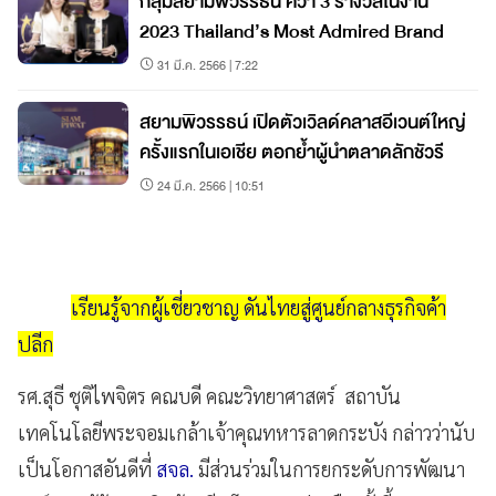
กลุ่มสยามพิวรรธน์ คว้า 3 รางวัลในงาน
2023 Thailand’s Most Admired Brand
31 มี.ค. 2566 | 7:22
สยามพิวรรธน์ เปิดตัวเวิลด์คลาสอีเวนต์ใหญ่
ครั้งแรกในเอเชีย ตอกย้ำผู้นำตลาดลักชัวรี
24 มี.ค. 2566 | 10:51
เรียนรู้จากผู้เชี่ยวชาญ ดันไทยสู่ศูนย์กลางธุรกิจค้า
ปลีก
รศ.สุธี ชุติไพจิตร คณบดี คณะวิทยาศาสตร์ สถาบัน
เทคโนโลยีพระจอมเกล้าเจ้าคุณทหารลาดกระบัง กล่าวว่านับ
เป็นโอกาสอันดีที่
สจล.
มีส่วนร่วมในการยกระดับการพัฒนา