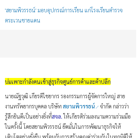
'สยามพิวรรธน์' มอบอุปกรณ์การเรียน แก่โรงเรียนตำรวจ
ตระเวนชายแดน
บ่มเพาะกำลังคนเข้าสู่ธุรกิจศูนย์การค้าและค้าปลีก
นายณัฐวุฒิ เกียรติไชยากร รองกรรมการผู้จัดการใหญ่ สาย
งานทรัพยากรบุคคล บริษัท
สยามพิวรรธน์
จำกัด กล่าวว่า
รู้สึกยินดีเป็นอย่างยิ่งที่
สจล.
ให้เกียรติร่วมลงนามความร่วมมือ
ในครั้งนี้ โดยสยามพิวรรธน์ ยึดมั่นในการพัฒนาธุรกิจให้
เติบโตอย่างยั่งยืน พร้อมกับการสร้างคุณค่าร่วมกันในทุกมิติให้