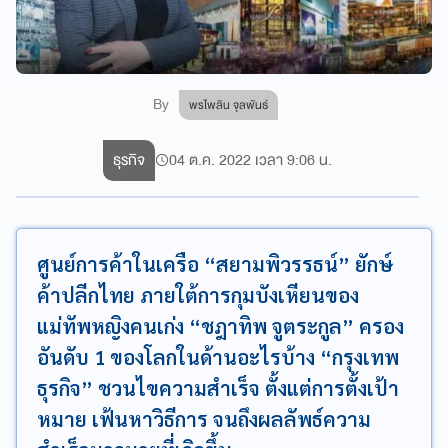
By
พรไพลิน จุลพันธ์
ธุรกิจ
04 ต.ค. 2022 เวลา 9:06 น.
ศูนย์การค้าในเครือ “สยามพิวรรธน์” ยักษ์
ค้าปลีกไทย ภายใต้การกุมบังเหียนของ
แม่ทัพหญิงคนเก่ง “ชฎาทิพ จูตระกูล” ครอง
อันดับ 1 ของโลกในด้านอะไรบ้าง “กรุงเทพ
ธุรกิจ” ชวนไขความสำเร็จ ตั้งแต่การตั้งเป้า
หมาย เฟ้นหาวิธีการ จนถึงผลลัพธ์ความ