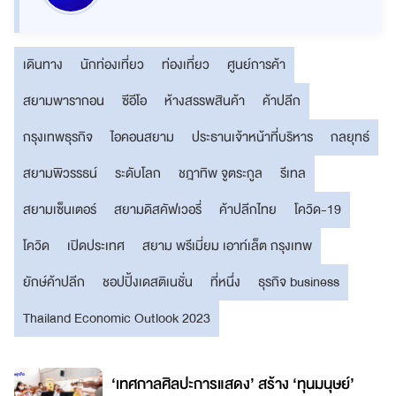
เดินทาง
นักท่องเที่ยว
ท่องเที่ยว
ศูนย์การค้า
สยามพารากอน
ซีอีโอ
ห้างสรรพสินค้า
ค้าปลีก
กรุงเทพธุรกิจ
ไอคอนสยาม
ประธานเจ้าหน้าที่บริหาร
กลยุทธ์
สยามพิวรรธน์
ระดับโลก
ชฎาทิพ จูตระกูล
รีเทล
สยามเซ็นเตอร์
สยามดิสคัฟเวอรี่
ค้าปลีกไทย
โควิด-19
โควิด
เปิดประเทศ
สยาม พรีเมี่ยม เอาท์เล็ต กรุงเทพ
ยักษ์ค้าปลีก
ชอปปิ้งเดสติเนชั่น
ที่หนึ่ง
ธุรกิจ business
Thailand Economic Outlook 2023
ล
‘เทศกาลศิลปะการแสดง’ สร้าง ‘ทุนมนุษย์’