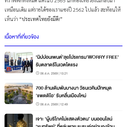
ทราฟฟิกทั้งหมด แต่ในปี 2565 นักท่องเที่ยวยังไม่กลับมา
เหมือนเดิม แต่รายได้ของเราแซงปี 2562 ไปแล้ว สะท้อนให้
เห็นว่า
“ประเทศไทยยังมีดี
!”
เนื้อหาที่เกี่ยวข้อง
‘นิปปอนเพนต์’ลุยโปรแกรม'WORRY FREE'
รับตลาดรีโนเวตโตแรง
06 ส.ค. 2569 | 13:21
700 ล้านเดิมพันบางนา วัธนเวคินปักหมุด
'แพดดิโอ' รับคลื่นเมืองใหม่
06 ส.ค. 2569 | 12:49
เจาะ ‘ผู้บริโภคไม่แสดงตัวตน’ บนออนไลน์
‘ขุมทรัพย์’ ที่หล่นหาย แบรนด์อย่ามองข้าม