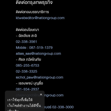
ติดต่อกรุงเทพธุรกิจ
ติดต่อกองบรรณาธิการ
ktwebeditor@nationgroup.com
ติดต่อลงโฆษณา
- อัลเลียซ สะอิ
02-338-3561
Mobile : 087-519-1379
allias_sae@nationgroup.com
- ศิชล ภวัตโณทัย
085-255-6753
02-338-3325
sichol_paw@nationgroup.com
- เชลงพจน์ บุญซื่อ
081-934-2937
×
chalengpot@nationgroup.com
เราใช้คุกกี้เพื่อให้
เว็บไซต์ทำงานได้ดีขึ้น
สมัครสมาชิก
ติดต่อเบอร์ 02-338-3000