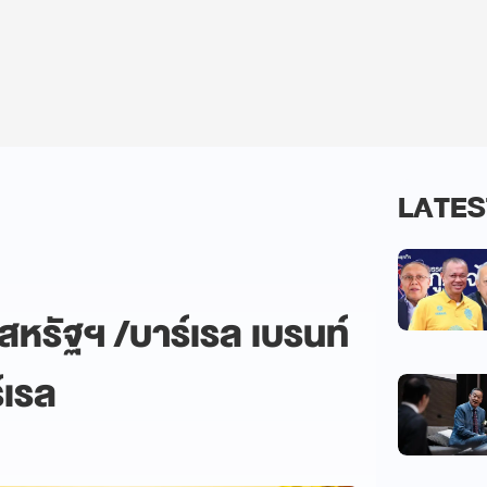
LATES
สหรัฐฯ /บาร์เรล เบรนท์
์เรล