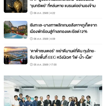
‘ขุมทรัพย์’ ที่หล่นหาย แบรนด์อย่ามองข้าม
06 ส.ค. 2569 | 4:22
เชิงทะเล–บางเทาพลิกเกมอสังหาฯภูเก็ตจาก
เมืองพักร้อนสู่ทำเลทองแตะยีลด์12%
06 ส.ค. 2569 | 4:09
‘ดาต้าเซนเตอร์’ เขย่าดีมานด์ที่ดิน ทุนไทย-
จีน ชิงพื้นที่ EEC หวังนิเวศ ‘ไฟ-น้ำ-เน็ต’
05 ส.ค. 2569 | 17:00