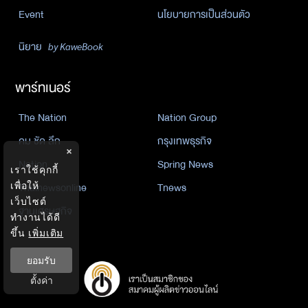
Event
นโยบายการเป็นส่วนตัว
นิยาย
by KaweBook
พาร์ทเนอร์
The Nation
Nation Group
คม ชัด ลึก
กรุงเทพธุรกิจ
×
Nation
Spring News
เราใช้คุกกี้
Thainewsonline
Tnews
เพื่อให้
เว็บไซต์
ฐานเศรษฐกิจ
ทำงานได้ดี
ขึ้น
เพิ่มเติม
ยอมรับ
ตั้งค่า