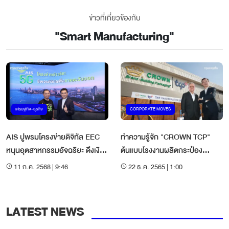
ข่าวที่เกี่ยวข้องกับ
"
Smart Manufacturing
"
เศรษฐกิจ-ธุรกิจ
CORPORATE MOVES
AIS ปูพรมโครงข่ายดิจิทัล EEC
ทำความรู้จัก "CROWN TCP"
หนุนอุตสาหกรรมอัจฉริยะ ดึงเงิน
ต้นแบบโรงงานผลิตกระป๋อง
ทุนโลก
อะลูมิเนียมเพื่อความยั่งยืน
11 ก.ค. 2568 | 9:46
22 ธ.ค. 2565 | 1:00
LATEST NEWS