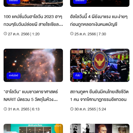
ไลฟ์สไตล์
ไลฟ์สไตล์
100 แคปชั่นวันฮาโลวีน 2023 ฮาๆ
ฮัลโลวีนนี้ 4 ผียังมาแรง แนะง่ายๆ
กวนๆรับวันปล่อยผี สายโซเชียลไม่
ก่อนถูกหลอกเงินหมดบัญชี
ควรพลาด
27 ต.ค. 2566 | 1:20
25 ต.ค. 2566 | 7:30
เทคโนโลยี
ทั่วไป
"ฮาโลวีน" แบบชาวดาราศาสตร์
สถานทูตฯ ยืนยันมีคนไทยเสียชีวิต
NARIT มัดรวม 5 วัตถุในห้วง
1 คน จากโศกนาฏกรรมอิแทวอน
อวกาศลึกที่ดูสยองขวัญ
31 ต.ค. 2565 | 6:13
30 ต.ค. 2565 | 5:24