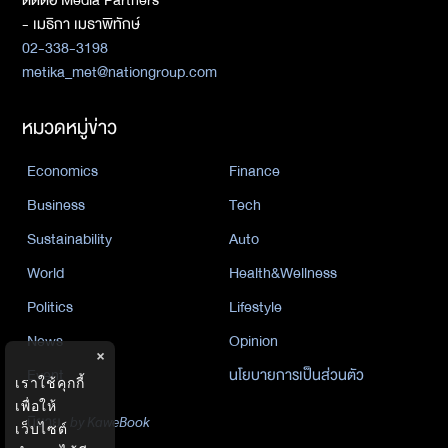
- เมธิกา เมธาพิทักษ์
02-338-3198
metika_met@nationgroup.com
หมวดหมู่ข่าว
Economics
Finance
Business
Tech
Sustainability
Auto
World
Health&Wellness
Politics
Lifestyle
News
Opinion
×
Event
นโยบายการเป็นส่วนตัว
เราใช้คุกกี้
เพื่อให้
นิยาย
by KaweBook
เว็บไซต์