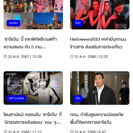
ท่องเที่ยว
ทั่วไป
'ฮาโลวีน' นี้ แจกพิกัดอีเวนต์ท้า
Halloween2023 เหล่าผีบุกถนน
ความสยอง กับ 5 งาน
ข้าวสาร ส่งเสริมการท่องเที่ยว
Halloween 2024 สุดหลอน
22 ต.ค. 2567 | 13:28
31 ต.ค. 2566 | 12:32
ART & LIVING
ทั่วไป
โดนสาปแน่! หลอนรับ 'ฮาโลวีน' ที่
กทม. กำชับดูแลความปลอดภัย
'นิทรรศการคลังสยอง' ของ 'จุนจิ
พื้นที่จัดเทศกาลฮาโลวีน
อิโต้'
31 ต.ค. 2566 | 11:12
31 ต.ค. 2566 | 8:47