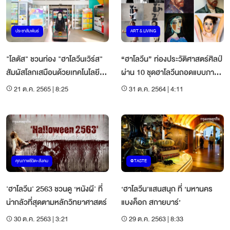
ประชาสัมพันธ์
ART & LIVING
"โลตัส" ชวนท่อง "ฮาโลวีนเวิร์ส"
“ฮาโลวีน” ท่องประวัติศาสตร์ศิลป์
สัมผัสโลกเสมือนด้วยเทคโนโลยี
ผ่าน 10 ชุดฮาโลวีนถอดแบบภาพ
AR
วาดบันลือโลก
21 ต.ค. 2565 | 8:25
31 ต.ค. 2564 | 4:11
คุณภาพชีวิต-สังคม
@TASTE
'ฮาโลวีน' 2563 ชวนดู ‘หนังผี' ที่
‘ฮาโลวีน’แสนสนุก ที่ ‘มหานคร
น่ากลัวที่สุดตามหลักวิทยาศาสตร์
แบงค็อก สกายบาร์’
30 ต.ค. 2563 | 3:21
29 ต.ค. 2563 | 8:33