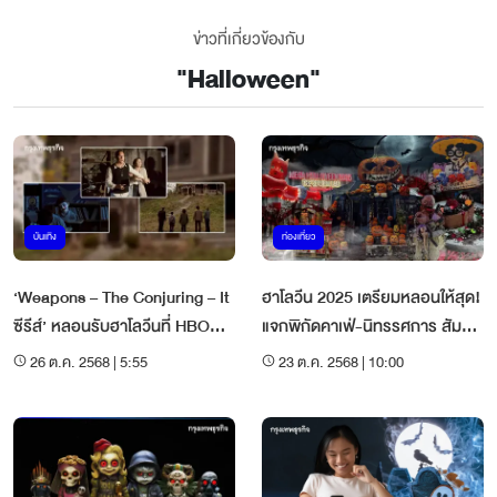
ข่าวที่เกี่ยวข้องกับ
"
Halloween
"
บันเทิง
ท่องเที่ยว
‘Weapons – The Conjuring – It
ฮาโลวีน 2025 เตรียมหลอนให้สุด!
ซีรีส์’ หลอนรับฮาโลวีนที่ HBO
แจกพิกัดคาเฟ่-นิทรรศการ สัมผัส
Max
บรรยากาศชวนขนหัวลุก
26 ต.ค. 2568 | 5:55
23 ต.ค. 2568 | 10:00