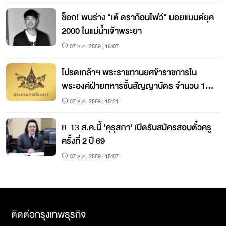
ช็อก! พบร่าง "เต้ ดราก้อนไฟว์" บอยแบนด์ยุค
2000 ในแม่น้ำเจ้าพระยา
07 ส.ค. 2569 | 16:07
โปรดเกล้าฯ พระราชทานยศข้าราชการใน
พระองค์ฝ่ายทหารชั้นสัญญาบัตร จำนวน 19
นาย
07 ส.ค. 2569 | 15:21
8–13 ส.ค.นี้ 'คุรุสภา' เปิดรับสมัครสอบตั๋วครู
ครั้งที่ 2 ปี 69
07 ส.ค. 2569 | 15:07
ติดต่อกรุงเทพธุรกิจ