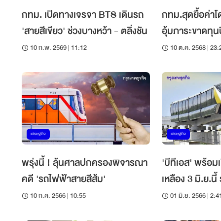
กทม. เปิดทางเจรจา BTS เดินรถ
กทม.สุดยื้อค่าโ
'สายสีเขียว' ช่วงบางหว้า - ตลิ่งชัน
อุ้มภาระขาดทุน
10 ก.พ. 2569 | 11:12
10 ต.ค. 2568 | 23:
เศรษฐกิจ
เศรษฐกิจ
พรุ่งนี้ ! ลุ้นศาลปกครองพิจารณา
'บีทีเอส' พร้อ
คดี 'รถไฟฟ้าสายสีส้ม'
เหลือง 3 มิ.ย.น
โมง
10 ก.ค. 2566 | 10:55
01 มิ.ย. 2566 | 2:4