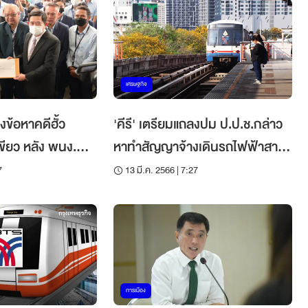
เศรษฐกิจ
ข้อหาคดีฮั้ว
'คีรี' เตรียมแถลงปม ป.ป.ช.กล่าว
ขียว หลัง พนง.
หาทำสัญญาจ้างเดินรถไฟฟ้าสาย
้วง
สีเขียว
7
13 มี.ค. 2566 | 7:27
การเมือง