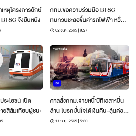
าเหตุโครงการยักษ์
กทม.ขอความร่วมมือ BTSC
 BTSC จึงยืนหนึ่ง
ทบทวนชะลอขึ้นค่ารถไฟฟ้า หวั่น
เพิ่มภาระ ปชช.
6
02 ธ.ค. 2565 | 8:27
หุ้น
ลประโยชน์ เปิด
ศาลสั่งกทม.จ่ายหนี้‘บีทีเอส’หมื่น
ายสีส้มเทียบผู้ชนะ
ล้าน โบรกมั่นใจได้เงินคืน-ลุ้นต่อ
สัมปทาน
05
11 ก.ย. 2565 | 5:30