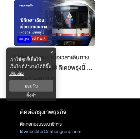
เศรษฐกิจ
×
'บีทีเอส' เตือน! เผื่อเวลาเดินทาง
เราใช้คุกกี้เพื่อให้
เหตุจัดระเบียบผู้ใช้ ดีเดย์พรุ่งนี้ 7
เว็บไซต์ทำงานได้ดีขึ้น
เพิ่มเติม
พ.ค.
06 พ.ค. 2563 | 14:04
ยอมรับ
ตั้งค่า
ติดต่อกรุงเทพธุรกิจ
ติดต่อกองบรรณาธิการ
ktwebeditor@nationgroup.com