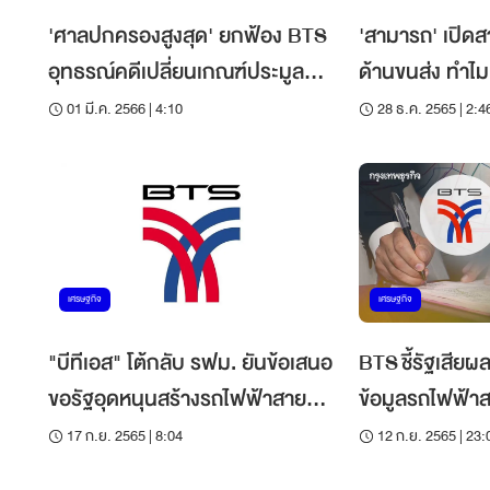
'ศาลปกครองสูงสุด' ยกฟ้อง BTS
'สามารถ' เปิดส
อุทธรณ์คดีเปลี่ยนเกณฑ์ประมูล
ด้านขนส่ง ทำไม
สายสีส้มครั้งแรก
01 มี.ค. 2566 | 4:10
28 ธ.ค. 2565 | 2:4
เศรษฐกิจ
เศรษฐกิจ
"บีทีเอส" โต้กลับ รฟม. ยันข้อเสนอ
BTS ชี้รัฐเสียผ
ขอรัฐอุดหนุนสร้างรถไฟฟ้าสายสี
ข้อมูลรถไฟฟ้าส
ส้ม 9.6 พันล้าน ทำได้จริง
17 ก.ย. 2565 | 8:04
12 ก.ย. 2565 | 23: