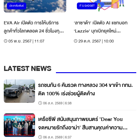
ประชาสัมพันธ์
IT & GADGET
EVA Air เปิดตัว การให้บริการ
‘ลาซาด้า’ เปิดตัว AI แชทบอท
ลูกค้าทั่วโลกตลอด 24 ชั่วโมงทุก
‘Lazzie’ บุกเบิกยุคใหม่
วัน ในไต้หวัน
อีคอมเมิร์ซ
05 พ.ย. 2567 | 11:07
29 ต.ค. 2567 | 10:00
LATEST NEWS
รถชนกัน 6 คันรวด ทางหลวง 304 ขาเข้า กทม.
ติด 100% เร่งช่วยผู้ติดค้าง
06 ส.ค. 2569 | 6:38
เครือซีพี สนับสนุนภาพยนตร์ 'Dear You
จดหมายรักถึงอาม่า' สืบสานคุณค่าความ
กตัญญู
06 ส.ค. 2569 | 6:37