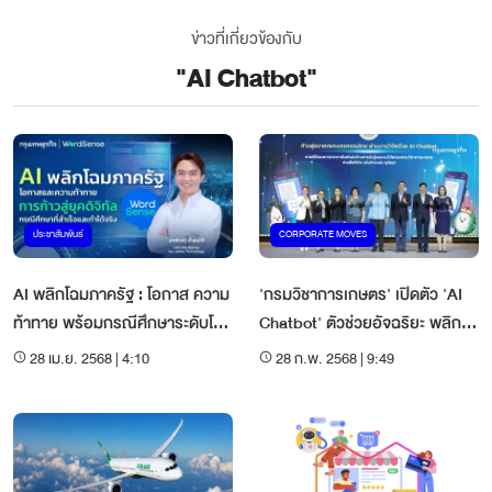
ข่าวที่เกี่ยวข้องกับ
"
AI Chatbot
"
ประชาสัมพันธ์
CORPORATE MOVES
AI พลิกโฉมภาครัฐ : โอกาส ความ
'กรมวิชาการเกษตร' เปิดตัว 'AI
ท้าทาย พร้อมกรณีศึกษาระดับโลก
Chatbot' ตัวช่วยอัจฉริยะ พลิก
ที่สร้างผลกระทบเชิงบวก
โฉมการเกษตรไทย
28 เม.ย. 2568 | 4:10
28 ก.พ. 2568 | 9:49