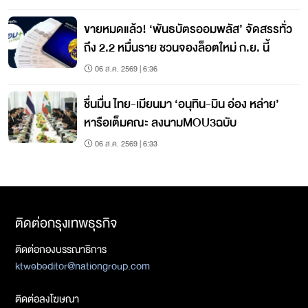
ขายหมดแล้ว! ‘พันธบัตรออมพลัส’ จัดสรรทั่ว
ถึง 2.2 หมื่นราย ชวนจองล็อตใหม่ ก.ย. นี้
06 ส.ค. 2569 | 6:36
ชื่นมื่น ไทย-เมียนมา ‘อนุทิน-มิน อ่อง หล่าย’
หารือเต็มคณะ ลงนามMOU3ฉบับ
06 ส.ค. 2569 | 6:33
ติดต่อกรุงเทพธุรกิจ
ติดต่อกองบรรณาธิการ
ktwebeditor@nationgroup.com
ติดต่อลงโฆษณา