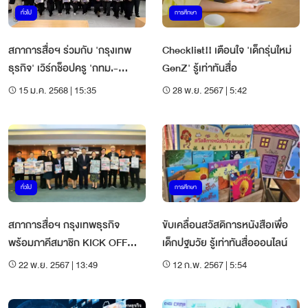
ทั่วไป
การศึกษา
สภาการสื่อฯ ร่วมกับ 'กรุงเทพ
Checklist!! เตือนใจ 'เด็กรุ่นใหม่
ธุรกิจ' เวิร์กช็อปครู 'กทม.-
GenZ' รู้เท่าทันสื่อ
สมุทรปราการ' สร้างทักษะเด็กเท่า
15 ม.ค. 2568 | 15:35
28 พ.ย. 2567 | 5:42
ทันสื่อ
ทั่วไป
การศึกษา
สภาการสื่อฯ กรุงเทพธุรกิจ
ขับเคลื่อนสวัสดิการหนังสือเพื่อ
พร้อมภาคีสมาชิก KICK OFF
เด็กปฐมวัย รู้เท่าทันสื่อออนไลน์
โครงการสร้างเสริมทักษะเท่าทัน
22 พ.ย. 2567 | 13:49
12 ก.พ. 2567 | 5:54
สื่อเพื่อเด็ก