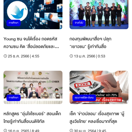
การศึกษา
ข่าวทั่วไป
Young ซน จนได้เรื่อง ถอดรหัส
กองทุนพัฒนาสื่อฯ ปลุก
ความซน คิด 'สื่อปลอดภัยและ
"เยาวชน" รู้เท่าทันสื่อ
สร้างสรรค์'
25 ธ.ค. 2566 | 4:55
13 ม.ค. 2566 | 0:53
การศึกษา
คุณภาพชีวิต-สังคม
หลักสูตร "อุ่นใจไซเบอร์" สอนเด็ก
เช็ค 'ข่าวปลอม' เรื่องสุขภาพ 'ผู้
ไทยรู้เท่าทันสื่อบนดิจิทัล
สูงวัยไทย' หลงเชื่อมากที่สุด
16 ก.ย. 2565 | 8:49
30 เม.ย. 2564 | 9:45