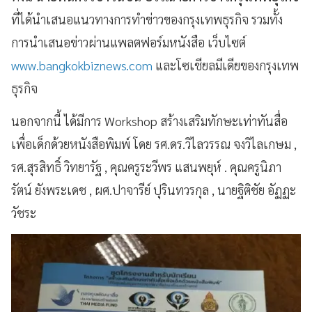
ที่ได้นำเสนอแนวทางการทำข่าวของกรุงเทพธุรกิจ รวมทั้ง
การนำเสนอข่าวผ่านแพลตฟอร์มหนังสือ เว็บไซต์
www.bangkokbiznews.com
และโซเชียลมีเดียของกรุงเทพ
ธุรกิจ
นอกจากนี้ ได้มีการ Workshop สร้างเสริมทักษะเท่าทันสื่อ
เพื่อเด็กด้วยหนังสือพิมพ์ โดย รศ.ดร.วิไลวรรณ จงวิไลเกษม ,
รศ.สุรสิทธิ์ วิทยารัฐ , คุณครูระวีพร แสนพยุห์ . คุณครูนิภา
รัตน์ ยังพระเดช , ผศ.ปาจารีย์ ปุรินทวรกุล , นายฐิติชัย อัฏฏะ
วัชระ