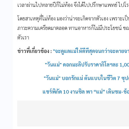
เวลาผ่านไปหลายปีก็ไม่ท้อง จึงได้ไปปรึกษาแพทย์ ไปโ
โดยสาเหตุที่ไม่ท้อง มองว่าน่าจะเกิดจากตัวเอง เพราะเ
ภาวะความเครียดมาตลอด ทานอาหารก็ไม่มีประโยชน์ ขณะท
ตัวเรา
ข่าวที่เกี่ยวข้อง :
"จะดูแลแม่ให้ดีทีสุดจนกว่าจะตายจา
"วันแม่" ดอกมะลิปรับราคากิโลฯละ 1,00
"วันแม่" บอกรักแม่ ต้นแบบในชีวิต 7 ซุปตาร
แชร์พิกัด 10 งานชิล พา “แม่” เดินชม-ช