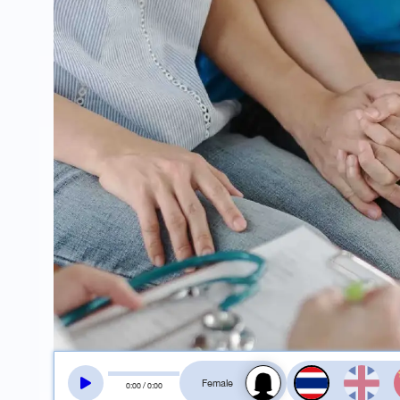
สลับเสียงอ่าน
0
:
00
/
0
:
00