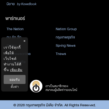
นิยาย
by KaweBook
พาร์ทเนอร์
The Nation
Nation Group
คม ชัด ลึก
กรุงเทพธุรกิจ
×
Nation
Spring News
เราใช้คุกกี้
เพื่อให้
Thainewsonline
Tnews
เว็บไซต์
ฐานเศรษฐกิจ
ทำงานได้ดี
ขึ้น
เพิ่มเติม
ยอมรับ
ตั้งค่า
©
2026
กรุงเทพธุรกิจ มีเดีย จำกัด. All Rights Reserved.