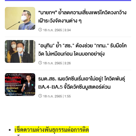
“นายกฯ” ย้ำลดความเสี่ยงแพร่โควิดวงกว้าง
เฝ้าระวังจัดงานต่าง ๆ
18 ก.ค. 2565 | 3:34
"อนุทิน" ย้ำ "สธ." ต้องช่วย "กทม." รับมือโค
วิด ไม่เหมือนก่อน โดนบอกอย่ายุ่ง
18 ก.ค. 2565 | 3:26
รมต.สธ. เผยวัคซีนเริ่มเอาไม่อยู่! โควิดพันธุ์
BA.4-BA.5 จี้ฉีดวัคซีนบูสเตอร์ด่วน
18 ก.ค. 2565 | 1:55
เช็คความต่างพันธุกรรมต่อการติด