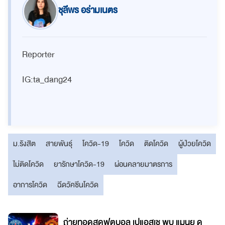
ชุลีพร อร่ามเนตร
Reporter
IG:ta_dang24
ม.รังสิต
สายพันธุ์
โควิด-19
โควิด
ติดโควิด
ผู้ป่วยโควิด
ไม่ติดโควิด
ยารักษาโควิด-19
ผ่อนคลายมาตรการ
อาการโควิด
ฉีดวัคซีนโควิด
ี
ถ่ายทอดสดฟุตบอล เปแอสเช พบ แมนยู ดู