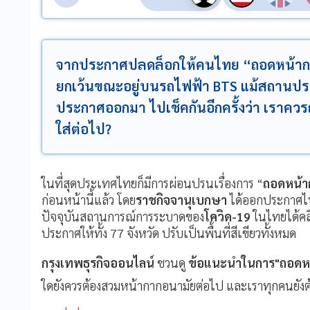
จากประกาศปลดล็อกให้คนไทย “ถอดหน้ากากอ
ยกเว้นขณะอยู่บนรถไฟฟ้า BTS แม้สถานประก
ประกาศออกมา ไปเช็คกันอีกครั้งว่า เราควรถ
ใส่ต่อไป?
ในที่สุดประเทศไทยก็มีการผ่อนปรนเรื่องการ “
ถอดหน้า
ก่อนหน้านี้แล้ว โดย
ราชกิจจานุเบกษา
ได้ออกประกาศไปเม
ปัจจุบันสถานการณ์การระบาดของ
โควิด-19
ในไทยได้คลี
ประกาศให้ทั้ง 77 จังหวัด ปรับเป็นพื้นที่สีเขียวทั้งหมด
กรุงเทพธุรกิจออนไลน์
ชวนดู
ข้อแนะนำในการ"ถอดห
ใดยังควรต้องสวมหน้ากากอนามัยต่อไป และเราทุกคนยัง