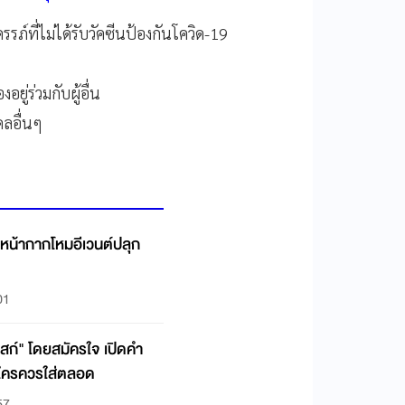
มีครรภ์ที่ไม่ได้รับวัคซีนป้องกันโควิด-19
งอยู่ร่วมกับผู้อื่น
คคลอื่นๆ
หน้ากากโหมอีเวนต์ปลุก
01
ก์" โดยสมัครใจ เปิดคำ
 ใครควรใส่ตลอด
57