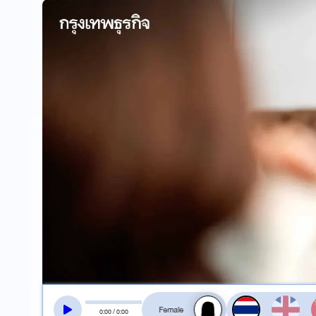
สลับเสียงอ่าน
0
:
00
/
0
:
00