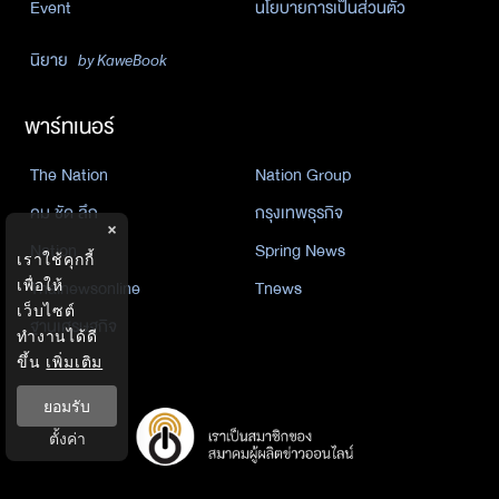
Event
นโยบายการเป็นส่วนตัว
นิยาย
by KaweBook
พาร์ทเนอร์
The Nation
Nation Group
คม ชัด ลึก
กรุงเทพธุรกิจ
×
Nation
Spring News
เราใช้คุกกี้
Thainewsonline
Tnews
เพื่อให้
เว็บไซต์
ฐานเศรษฐกิจ
ทำงานได้ดี
ขึ้น
เพิ่มเติม
ยอมรับ
ตั้งค่า