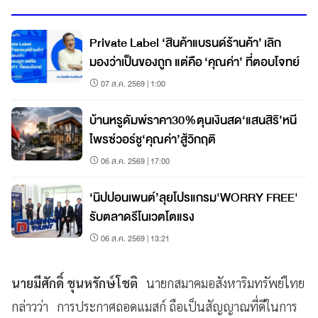
Private Label ‘สินค้าแบรนด์ร้านค้า’ เลิก
มองว่าเป็นของถูก แต่คือ ‘คุณค่า’ ที่ตอบโจทย์
07 ส.ค. 2569 | 1:00
บ้านหรูดัมพ์ราคา30%ตุนเงินสด‘แสนสิริ’หนี
ไพรซ์วอร์ชู‘คุณค่า’สู้วิกฤติ
06 ส.ค. 2569 | 17:00
‘นิปปอนเพนต์’ลุยโปรแกรม'WORRY FREE'
รับตลาดรีโนเวตโตแรง
06 ส.ค. 2569 | 13:21
นายมีศักดิ์ ชุนหรักษ์โชติ
นายกสมาคมอสังหาริมทรัพย์ไทย
กล่าวว่า การประกาศถอดแมสก์ ถือเป็นสัญญาณที่ดีในการ