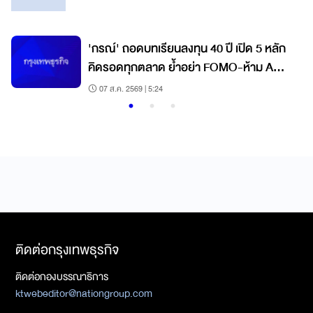
'กรณ์' ถอดบทเรียนลงทุน 40 ปี เปิด 5 หลัก
คิดรอดทุกตลาด ย้ำอย่า FOMO-ห้าม All
In วินัยคือกุญแจสร้างมั่งคั่ง
07 ส.ค. 2569 | 5:24
ติดต่อกรุงเทพธุรกิจ
ติดต่อกองบรรณาธิการ
ktwebeditor@nationgroup.com