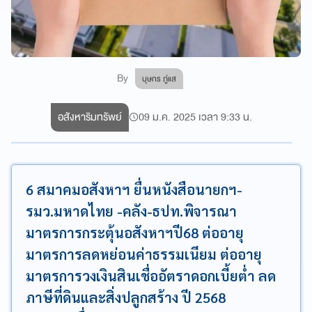
By
บุษกร ภู่แส
อสังหาริมทรัพย์
09 ม.ค. 2025 เวลา 9:33 น.
6 สมาคมอสังหาฯ ยื่นหนังสือนายกฯ-
รมว.มหาดไทย -คลัง-ธปท.พิจารณา
มาตรการกระตุ้นอสังหาฯปี68 ต่ออายุ
มาตรการลดหย่อนค่าธรรมเนียม ต่ออายุ
มาตรการวงเงินสินเชื่ออัตราดอกเบี้ยต่ำ ลด
ภาษีที่ดินและสิ่งปลูกสร้าง ปี 2568