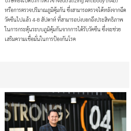
บริษัท
ยังเปิด
บริการตรวจ
Neutralizing Antibody
(
nAb
)
หรือการตรวจปริมาณภูมิคุ้มกัน ซึ่งสามารถตรวจได้หลังจากฉีด
วัคซีน
ไปแล้ว
4
-
8
สัปดาห์
ที่
สามารถ
บ่งบอกถึง
ประสิทธิภาพ
ในการกระตุ้นระบบภูมิคุ้มกันจากการได้รับวัคซีน ซึ่งจะช่วย
เสริมความเชื่อมั่นในการป้องกันโรค