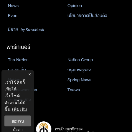
News
Opinion
Event
นโยบายการเป็นส่วนตัว
นิยาย
by KaweBook
พาร์ทเนอร์
The Nation
Nation Group
คม ชัด ลึก
กรุงเทพธุรกิจ
×
Nation
Spring News
เราใช้คุกกี้
Thainewsonline
Tnews
เพื่อให้
เว็บไซต์
ฐานเศรษฐกิจ
ทำงานได้ดี
ขึ้น
เพิ่มเติม
ยอมรับ
ตั้งค่า