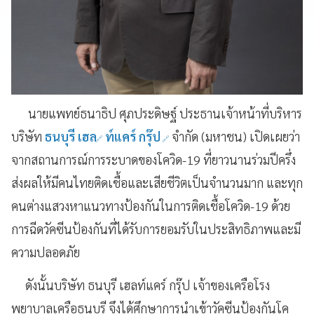
นายแพทย์
ธนาธิป ศุภประดิษฐ์
ประธานเจ้าหน้าที่บริหาร
บริษัท
ธนบุรี เฮล
ท์แคร์ กรุ๊ป
จำกัด (มหาชน)
เปิดเผยว่า
จากสถานการณ์การระบาดของโควิด
-
19
ที่ยาวนานร่วมปีครึ่ง
ส่งผลให้มีคนไทยติดเชื้อและเสียชีวิตเ
ป็นจำนวนมาก และทุก
คนต่างแสวงหาแน
วทางป้องกันในการติดเชื้อโควิด
-
19
ด้วย
การฉีดวัคซีนป้องกันที่ได้รับการยอมรับในประสิทธิภาพและมี
ความปลอดภัย
ดังนั้น
บริษัท
ธนบุรี เฮลท์แคร์ กรุ๊ป
เจ้าของเครือโรง
พยาบาลเครือธนบุรี
จึง
ได้ศึกษาการนำเข้าวัคซีนป้องกัน
โค