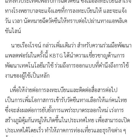
แห่งทั่วประเทศ
เพื่อรับการฉีดวัคซีน
ซึ่งเมื่อลงทะเบียนสำเร็จ
ทางโรงพยาบาลจะแจ้งเลขที่การ
ลงทะเบียน
ให้
และจะแจ้ง
วัน เวลา นัดหมายฉีดวัคซีนให้
ทราบต่อไป
ผ่านทางแอพลิเค
ชันไลน์
นายเรื
องโรจน์ กล่าวเพิ่มเติมว่า สำหรับความร่วมมือพั
ฒนา
แพลตฟอร์ม
ในครั้งนี้
KBTG
ได้นำความเชี่ยวชาญด้านการ
พัฒนาเทคโนโลยี
มาใช้ ร่วมถึงการออกแบบที่คำนึงถึงการใช้
งานของผู้ใช้เป็นหลัก
เพื่อให้ง่ายต่อการลงทะเบียนและติดต่อสื่อสารต่อไป
เป็นการเพิ่มโอกาสการเข้ารับวัคซีนทางเลือกให้แก่คนไทย
ซึ่งจะส่งผลต่อการยับยั้งการแพร่ระบาดระลอกใหม่ เร่งการ
สร้างภูมิคุ้มกันหมู่ให้เกิดขึ้นในประเทศไทย เพื่อสามารถเปิด
ประเทศได้โดยเร็ว ทำให้ภาคการท่องเที่ยวและธุรกิจต่าง
ๆ