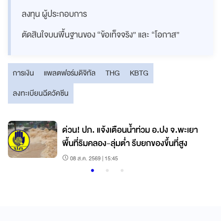
ลงทุน ผู้ประกอบการ
ตัดสินใจบนพื้นฐานของ “ข้อเท็จจริง” และ “โอกาส”
การเงิน
แพลตฟอร์มดิจิทัล
THG
KBTG
ลงทะเบียนฉีดวัคซีน
ด่วน! ปภ. แจ้งเตือนน้ำท่วม อ.ปง จ.พะเยา
พื้นที่ริมคลอง-ลุ่มต่ำ รีบยกของขึ้นที่สูง
08 ส.ค. 2569 | 15:45