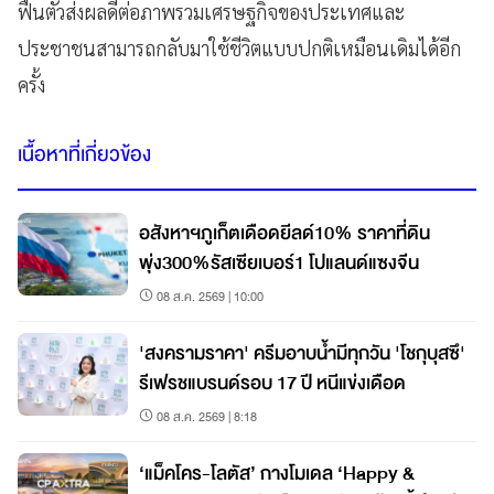
ฟื้นตัวส่งผลดีต่อภาพรวมเศรษฐกิจของประเทศ
และ
ประชาชนสามารถกลับมาใช้ชีวิตแบบปกติเหมือนเดิมได้อีก
ครั้ง
เนื้อหาที่เกี่ยวข้อง
อสังหาฯภูเก็ตเดือดยีลด์10% ราคาที่ดิน
พุ่ง300%รัสเซียเบอร์1 โปแลนด์แซงจีน
08 ส.ค. 2569 | 10:00
'สงครามราคา' ครีมอาบน้ำมีทุกวัน 'โชกุบุสซึ'
รีเฟรชแบรนด์รอบ 17 ปี หนีแข่งเดือด
08 ส.ค. 2569 | 8:18
‘แม็คโคร-โลตัส’ กางโมเดล ‘Happy &