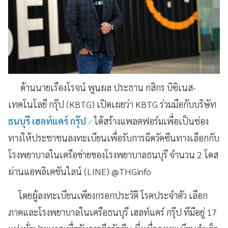
ด้านนายเรืองโรจน์ พูนผล ประธาน กสิกร บิซิเนส-
เทคโนโลยี กรุ๊ป (
KBTG
)
เปิดเผยว่า
KBTG
ร่วมมือกับบ
ริ
ษัท
ธนบุรี เฮลท์แคร์ กรุ๊ป
ได้
สร้างแพลตฟอร์ม
เพื่อ
เ
ป็นช่อง
ทาง
ให้
ประชาชนลงทะเบียน
เพื่อรับการ
ฉีดวัคซีนทางเลือก
กับ
โรงพยาบาลในเครือข่าย
ของโรงพยาบาล
ธนบุรี
จำนวน
2
โดส
ผ่านแอพลิเคชันไลน์ (
LINE
)
@THGinfo
โดยผู้ลงทะเบียน
เพียง
กรอกประ
วัติ
โรคประจำตัว เลือก
ภาคและโรงพยาบาลในเครือธนบุรี เฮลท์แคร์ กรุ๊ป ทีมีอยู่
17