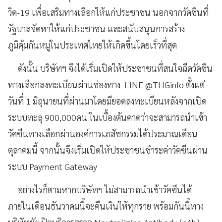
วิด
-
19
เพื่อเสริมทางเลือกให้แก่ประชาชน นอกจากวัคซีนที่
รัฐบาลจัดหาให้แก่ประชาชน และสนับสนุนการสร้าง
ภูมิคุ้มกันหมู่ในประเทศไทยให้เกิดขึ้นโดยเร็วที่สุด
ดังนั้น
บริษัทฯ
จึงได้
เริ่มเปิดให้ประชาชน
ที่
สนใจฉีดวัคซีน
ทางเลือก
ลงทะเบียน
ผ่านช่องทาง
LINE @
THGinfo
ตั้งแต่
วันที่ 1 มิถุนายนที่ผ่านมา
โดย
มี
ยอด
ลงทะเบียน
หลังจากเปิด
ระบบ
ทะลุ
900
,
000
คน ในเบื้องต้นคาดว่าจะสามารถนำเข้า
วัคซีน
ทางเลือก
ผ่านองค์การเภสัชกรรมได้ประมาณเดือน
ตุลาคมนี้ จากนั้นจึงเริ่มเปิดให้ประชาชนชำระค่าวัคซีนผ่าน
ระบบ
Payment Gateway
อย่างไรก็ตามหากบริษัทฯ ไม่สามารถนำเข้าวัคซีนได้
ภายในเดือนธันวาคมนี้จะคืนเงินให้ทุกราย พร้อมกันนี้
ทาง