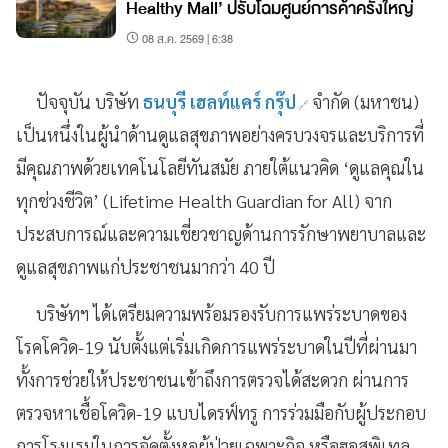
Healthy Mall’ ปรับโฉมศูนย์การค้าครั้งใหญ่
08 ส.ค. 2569 | 6:38
ปัจจุบัน
บริษัท
ธนบุรี เฮลท์แคร์ กรุ๊ป
จำกัด (มหาชน)
เป็นหนึ่งใน
ผู้นำ
ด้าน
ดูแลสุขภาพอย่างครบวงจรและบริการที่
มีคุณภาพด้วยเทคโนโลยีทันสมัย ภายใต้แนวคิด ‘ดูแลคุณใน
ทุกช่วงชีวิต’ (
Lifetime Health Guardian for All
)
จาก
ประสบการณ์และความเชี่ยวชาญด้านการรักษาพยาบาลและ
ดูแลสุขภาพแก่ประชาชนมากว่า
40
ปี
บริษัทฯ ได้เตรียมคว
ามพร้อมรองรับการแพร่ระบาดของ
โรค
โควิด
-
19
นับตั้งแต่เริ่มเกิดการแพร่ระบาดในปีที่ผ่านมา
ทั้งการช่วยให้ประชาชนเข้าถึงการ
ตรวจได้สะดวก ผ่านการ
ตรวจหาเชื้อ
โควิด
-
19
แบบไดรฟ์ทรู การร่วมมือกับผู้ประกอบ
การโรงแรมในการจัดตั้งหอผู้ป่วยเฉพาะกิจ หรือฮอสพิเทล