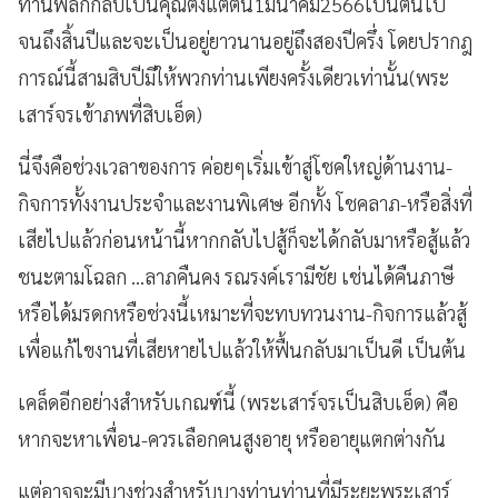
ท่านพลิกกลับเป็นคุณตั้งแต่ต้น1มีนาคม2566เป็นต้นไป
จนถึงสิ้นปีและจะเป็นอยู่ยาวนานอยู่ถึงสองปีครึ่ง โดยปรากฎ
การณ์นี้สามสิบปีมีให้พวกท่านเพียงครั้งเดียวเท่านั้น(พระ
เสาร์จรเข้าภพที่สิบเอ็ด)
นี่จึงคือช่วงเวลาของการ ค่อยๆเริ่มเข้าสู่โชคใหญ่ด้านงาน-
กิจการทั้งงานประจำและงานพิเศษ อีกทั้ง โชคลาภ-หรือสิ่งที่
เสียไปแล้วก่อนหน้านี้หากกลับไปสู้ก็จะได้กลับมาหรือสู้แล้ว
ชนะตามโฉลก …ลาภคืนคง รณรงค์เรามีชัย เช่นได้คืนภาษี
หรือได้มรดกหรือช่วงนี้เหมาะที่จะทบทวนงาน-กิจการแล้วสู้
เพื่อแก้ไขงานที่เสียหายไปแล้วให้ฟื้นกลับมาเป็นดี เป็นต้น
เคล็ดอีกอย่างสำหรับเกณฑ์นี้ (พระเสาร์จรเป็นสิบเอ็ด) คือ
หากจะหาเพื่อน-ควรเลือกคนสูงอายุ หรืออายุแตกต่างกัน
แต่อาจจะมีบางช่วงสำหรับบางท่านท่านที่มีระยะพระเสาร์