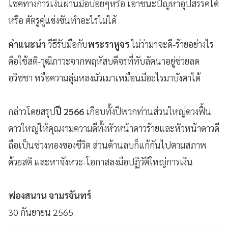
โชคทางการเงินผ่านมือบ่อยๆหรือ เอาชนะปัญหาอุปสรรคได้
หรือ ศัตรูคู่แข่งขันทำอะไรไม่ได้
คำแนะนำ
วีธีรับมือกับ
พระราหูจร
ไม่ว่ามาจะดี-ร้ายอย่างไร
คือใช้สติ-วุฒิภาวะจากพฤหัสบดีจรที่ทับลัคนาอยู่ช่วยลด
อวิชชา หรือความลุ่มหลงมัวเมาเหมือนมีอะไรมาบังตาได้
กล่าวโดยสรุป
ปี 2566
เกือบทั้งปีพวกท่านส่วนใหญ่ดวงฟื้น
ดาวใหญ่ให้คุณงามความดีทั้งหัวหน้าดาวร้ายและหัวหน้าดาวดี
ถือเป็นช่วงทองของชีวิต ส่วนด้านลบก็แก้กันไปตามสภาพ
ด้วยสติ และหาจังหวะ-โอกาสลงมือปฏิวัติใหญ่การเงิน
ฟองสนาน จามรจันทร์
30 กันยายน 2565