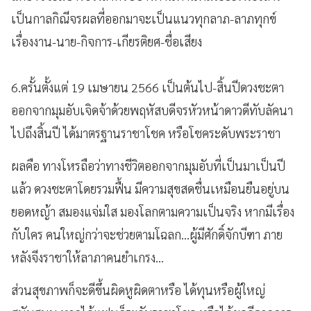
เป็นกาลกิณีจรผลที่ออกมาจะเป็นแนวทุกลาภ-ลาภทุกข์
เรื่องงาน-นาย-กิจการ-เกียรติยศ-ชื่อเสียง
6.ครั้นตั้งแต่ 19 เมษายน 2566 เป็นต้นไป-สิ้นปีดวงชะตา
ออกจากมุมอับเจิดจ้าด้วยพฤหัสบดีจรหัวหน้าดาวดีทับลัคนา
ไปถึงสิ้นปี ได้มาตรฐานราชาโชค หรือโชคระดับพระราชา
ผลคือ ทางโหรถือว่าทางชีวิตออกจากมุมอับที่เป็นมาเป็นปี
แล้ว ดวงชะตาโดยรวมฟื้น มีความสุขสดชื่นเหมือนยืนอยู่บน
ยอดหญ้า สมองแจ่มใส มองโลกตามความเป็นจริง หากมีเรื่อง
กับใคร คนใหญ่กว่าจะช่วยตามโฉลก…ผู้มีศักดิ์จักบีฑา ภาย
หลังจีงราชาให้ลาภาคนยำเกรง…
ส่วนสุขภาพก็จะดีขึ้นผิดหูผิดตาหรือ ได้ทุนหรือผู้ใหญ่