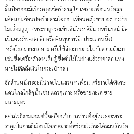
สิ้นปีอาจจะมีเรื่องหงุดหงิดรำคาญใจ เพราะเพื่อน หรือถูก
เพื่อนซุ่มซ่อนปองร้ายตามโฉลก…เพื่อนหญิงชาย จะปองร้าย
ไม่เสื่อมสูญ.. (พระราหูจร8เข้าเดินในราศีมีน-ภพวินาสน์-ถือ
เป็นดวงร้าว-แตกอีกหรือพินทุบาทว์อีกประเภทหนึ่ง)
หรือโลภมากลาภหาย หรือใช้จ่ายมากมายไปกับความมัวเมา
เช่นซื้อเครื่องสำอางเต็มตู้ ซื้อต้นไม้ใบด่างแล้วราคาตก แทง
หวยไม่คิดถึงเงินในกระเป๋าฯลฯ
อีกด้านหนึ่งระยะนี้น่าจะไปแสวงหาเพื่อน หรือรายได้พิเศษ
แดนไกลใกล้ๆน้ำเช่น แถวๆเกาะ หรือชายทะเล ชาย
มหาสมุทร
อย่างไรก็ตามเกณฑ์นี้จะมียกเว้นบางท่านที่อยู่ในระยะพระ
ราหูเป็นกาลกิณีจรมีโอกาสมากที่หวังอะไรก็จะได้สมหวังหรือ