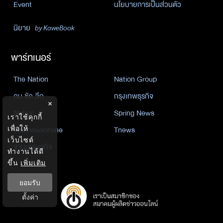
Event
นโยบายการเป็นส่วนตัว
นิยาย
by KaweBook
พาร์ทเนอร์
The Nation
Nation Group
คม ชัด ลึก
กรุงเทพธุรกิจ
×
Nation
Spring News
เราใช้คุกกี้
เพื่อให้
Thainewsonline
Tnews
เว็บไซต์
ฐานเศรษฐกิจ
ทำงานได้ดี
ขึ้น
เพิ่มเติม
ยอมรับ
ตั้งค่า