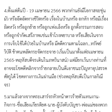
4.ตั้งแต่ต้นปี - 19 เมษายน 2566 พวกท่านยังมีโอกาสจะขุ่น
มัว หรืออึดอัดทางชีวิตหรือ เรื่องในบ้านหรือ อกหัก หรือมีเรื่อง
ผิดหวัง หรือถูกย้าย หรือถูกเพ่งเล็งหรือ ถูกตั้งกรรมการสอบ
หรือถูกจำกัดเสรีภาพเช่นเข้าโรงพยาบาล หรือเสียเงินจาก
การเจ็บไข้ได้ป่วยในบ้านหรือ มีคดีความตามโฉลก…ทรัพย์
วิบัติ ข้าคนพลัดกระจัดกระจาย (เริ่มเป็นมาตั้งแต่8เมษายน
2565-พฤหัสบดีจรเดินในภพวินาสน์) แต่มียกเว้นบางท่านที่
อาจจะโชคดีพลิกจากร้ายกลายเป็นดีเอาชนะปัญหาอุปสรรค
ศัตรูได้ โชคทางการเงินผ่านมือ (ช่วงพฤหัสบดีเป็นกาลกิณี
จร)
5.มาแล้วลางจากพระเสาร์จรหัวหน้าดาวร้ายตัวแทนงาน-
กิจการ-ชื่อเสียงเกียรติยศ-นาย-ผู้บังคับบัญชา-พ่อแม่ของพวก