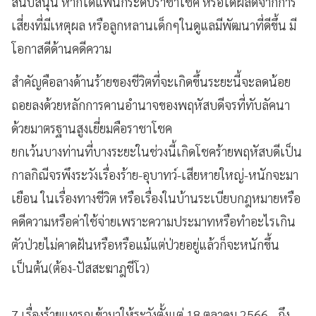
สนับสนุน หากได้แฟนก็ระดับราชาโชค หรือได้ผลดีจากการ
เสี่ยงที่มีเหตุผล หรือลูกหลานเด็กๆในดูแลมีพัฒนาที่ดีขึ้น มี
โอกาสดีด้านคดีความ
สำคัญคือลางด้านร้ายของชีวิตที่จะเกิดขึ้นระยะนี้จะลดน้อย
ถอยลงด้วยหลักการคานอำนาจของพฤหัสบดีจรที่ทับลัคนา
ด้วยมาตรฐานสูงเยี่ยมคือราชาโชค
ยกเว้นบางท่านที่บางระยะในช่วงนี้เกิดโชคร้ายพฤหัสบดีเป็น
กาลกิณีจรพึงระวังเรื่องร้าย-อุบาทว์-เสียหายใหญ่-หนักจะมา
เยือน ในเรื่องทางชีวิต หรือเรื่องในบ้านระเบียบกฎหมายหรือ
คดีความหรือค่าใช้จ่ายเพราะความประมาทหรือทำอะไรเกิน
ตัวป่วยไม่คาดฝันหรือหรือแม้แต่ป่วยอยู่แล้วก็จะหนักขึ้น
เป็นต้น(ต้อง-ปัสสะฆาฎชีโว)
7.เรื่องร้ายแทรกเข้ามาให้ระวังตั้งแต่ 18 ตุลาคม 2566 - ถึง