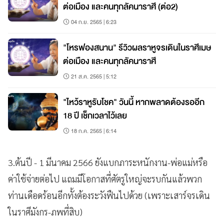
ต่อเมือง และคนทุกลัคนาราศี (ต่อ2)
04 ก.ย. 2565 | 6:23
"โหรฟองสนาน" รีวิวผลราหูจรเดินในราศีเมษ
ต่อเมือง และคนทุกลัคนาราศี
21 ส.ค. 2565 | 5:12
"ไหว้ราหูรับโชค" วันนี้ หากพลาดต้องรออีก
18 ปี เช็กเวลาไว้เลย
18 ก.ค. 2565 | 6:14
3.ต้นปี - 1 มีนาคม 2566 ยังแบกภาระหนักงาน-พ่อแม่หรือ
ค่าใช้จ่ายต่อไป แถมมีโอกาสที่ศัตรูใหญ่จะรบกันแล้วพวก
ท่านเดือดร้อนอีกทั้งต้องระวังฟืนไปด้วย (เพราะเสาร์จรเดิน
ในราศีมังกร-ภพที่สิบ)