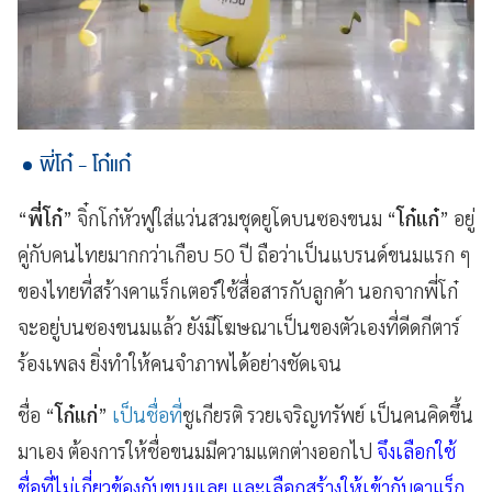
พี่โก๋ - โก๋แก๋
“
พี่โก๋
” จิ๋กโก๋หัวฟูใส่แว่นสวมชุดยูโดบนซองขนม “
โก๋แก๋
” อยู่
คู่กับคนไทยมากกว่าเกือบ 50 ปี ถือว่าเป็นแบรนด์ขนมแรก ๆ
ของไทยที่สร้างคาแร็กเตอร์ใช้สื่อสารกับลูกค้า นอกจากพี่โก๋
จะอยู่บนซองขนมแล้ว ยังมีโฆษณาเป็นของตัวเองที่ดีดกีตาร์
ร้องเพลง ยิ่งทำให้คนจำภาพได้อย่างชัดเจน
ชื่อ “
โก๋แก่
”
เป็นชื่อที่
ชูเกียรติ รวยเจริญทรัพย์ เป็นคนคิดขึ้น
มาเอง ต้องการให้ชื่อขนมมีความแตกต่างออกไป
จึงเลือกใช้
ชื่อที่ไม่เกี่ยวข้องกับขนมเลย และเลือกสร้างให้เข้ากับคาแร็ก