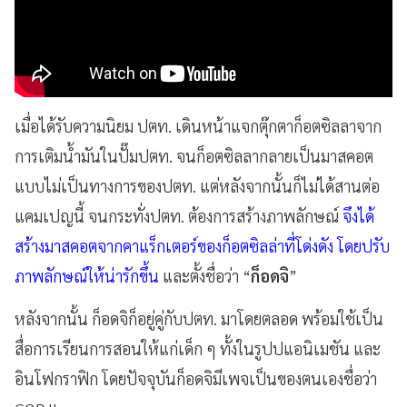
เมื่อได้รับความนิยม ปตท. เดินหน้าแจกตุ๊กตาก็อตซิลลาจาก
การเติมน้ำมันในปั๊มปตท. จนก็อตซิลลากลายเป็นมาสคอต
แบบไม่เป็นทางการของปตท. แต่หลังจากนั้นก็ไม่ได้สานต่อ
แคมเปญนี้ จนกระทั่งปตท. ต้องการสร้างภาพลักษณ์
จึงได้
สร้างมาสคอตจากคาแร็กเตอร์ของก็อตซิลล่าที่โด่งดัง โดยปรับ
ภาพลักษณ์ให้น่ารักขึ้น
และตั้งชื่อว่า “
ก็อดจิ
”
หลังจากนั้น ก็อดจิก็อยู่คู่กับปตท. มาโดยตลอด พร้อมใช้เป็น
สื่อการเรียนการสอนให้แก่เด็ก ๆ ทั้งในรูปปแอนิเมชัน และ
อินโฟกราฟิก โดยปัจจุบันก็อดจิมีเพจเป็นของตนเองชื่อว่า