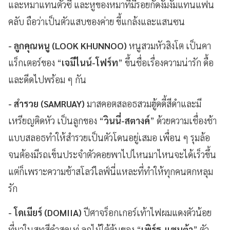
และหมาแทนตัวซี และหูของหมาที่มีรอยกัดงั่มงั่มแทนแฟน
คลับ ถือว่าเป็นตัวแสบของค่าย ขี้แกล้งและแสนซน
- ลูกคุณหนู (LOOK KHUNNOO)
หนูสวมหัวสิงโต เป็นคา
แร็กเตอร์ของ “
เจมีไนน์-โฟร์ท
” ขึ้นชื่อเรื่องความน่ารัก ดื้อ
และดีดไปพร้อม ๆ กัน
- สำรวย (SAMRUAY)
มาสคอตสลอธสวมฮู้ดดี้สีดำและมี
เหรียญติดหัว เป็นลูกของ “
วินนี่-สตางค์
” ด้วยความเชื่องช้า
แบบสลอธทำให้สำรวยเป็นตัวโดนอยู่เสมอ เพื่อน ๆ รุมล้อ
จนต้องมีรถเข็นประจำตัวคอยพาไปไหนมาไหนจะได้เร็วขึ้น
แต่ก็เพราะความช้าสโลว์ไลฟ์นี่แหละที่ทำให้ทุกคนตกหลุม
รัก
- โดเมียร์ (DOMIIA)
ปีศาจร็อกเกอร์เท้าไฟผมแดงตัวน้อย
ที่มาในสูทสีดำสุดเท่ ลูกไม้ใต้ต้นของ “
เพิร์ธ-แซนต้า
” ตัว