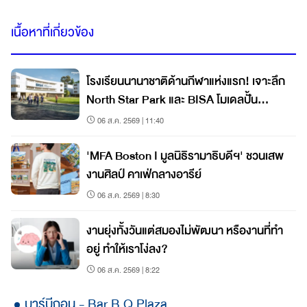
เนื้อหาที่เกี่ยวข้อง
โรงเรียนนานาชาติด้านกีฬาแห่งแรก! เจาะลึก
North Star Park และ BISA โมเดลปั้น
นักกีฬาแนวใหม่
06 ส.ค. 2569 | 11:40
'MFA Boston I มูลนิธิรามาธิบดีฯ' ชวนเสพ
งานศิลป์ คาเฟ่กลางอารีย์
06 ส.ค. 2569 | 8:30
งานยุ่งทั้งวันแต่สมองไม่พัฒนา หรืองานที่ทำ
อยู่ ทำให้เราโง่ลง?
06 ส.ค. 2569 | 8:22
บาร์บีกอน - Bar B Q Plaza