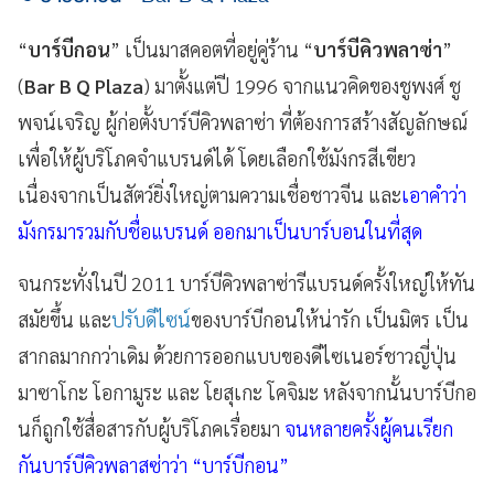
“
บาร์บีกอน
” เป็นมาสคอตที่อยู่คู่ร้าน “
บาร์บีคิวพลาซ่า
”
(
Bar B Q Plaza
) มาตั้งแต่ปี 1996 จากแนวคิดของชูพงศ์ ชู
พจน์เจริญ ผู้ก่อตั้งบาร์บีคิวพลาซ่า ที่ต้องการสร้างสัญลักษณ์
เพื่อให้ผู้บริโภคจำแบรนด์ได้ โดยเลือกใช้มังกรสีเขียว
เนื่องจากเป็นสัตว์ยิ่งใหญ่ตามความเชื่อชาวจีน และ
เอาคำว่า
มังกรมารวมกับชื่อแบรนด์ ออกมาเป็นบาร์บอนในที่สุด
จนกระทั่งในปี 2011 บาร์บีคิวพลาซ่ารีแบรนด์ครั้งใหญ่ให้ทัน
สมัยขึ้น และ
ปรับดีไซน์
ของบาร์บีกอนให้น่ารัก เป็นมิตร เป็น
สากลมากกว่าเดิม ด้วยการออกแบบของดีไซเนอร์ชาวญี่ปุ่น
มาซาโกะ โอกามูระ และ โยสุเกะ โคจิมะ หลังจากนั้นบาร์บีกอ
นก็ถูกใช้สื่อสารกับผู้บริโภคเรื่อยมา
จนหลายครั้งผู้คนเรียก
กันบาร์บีคิวพลาสซ่าว่า “บาร์บีกอน”