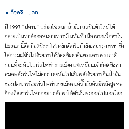
ก็อดจิ - ปตท.
ปี 1997 “
ปตท.
” ปล่อยโฆษณาน้ำมันเบนซินตัวใหม่ ได้
กลายเป็นทอล์คออฟเดอะทาวน์ในทันที เนื่องจากเนื้อหาใน
โฆษณานี้คือ ก็อตซิลลาใส่เหล็กดัดฟันกำลังถล่มกรุงเทพฯ ซึ่ง
ใส่อารมณ์ขันไปด้วยการให้ก็อตซิลลายืนตรงเคารพธงชาติ
ก่อนที่จะหันไปพ่นไฟทำลายเมือง แต่เหมือนเจ้าก็อตซิลลา
หมดพลังพ่นไฟไม่ออก เลยหันไปเติมพลังด้วยการกินน้ำมัน
ของปตท. พร้อมพ่นไฟทำลายเมือง แต่น้ำมันดันมีพลังสูง พอ
ก็อตซิลลาพ่นไฟออกมา กลับพาให้ตัวมันพุ่งออกไปนอกโลก