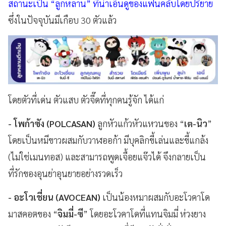
สถานะเป็น “ลูกหลาน” ที่น่าเอ็นดูของแฟนคลับโดยปริยาย
ซึ่งในปัจจุบันมีเกือบ 30 ตัวแล้ว
โดยตัวที่เด่น ตัวแสบ ตัวจี๊ดที่ทุกคนรู้จัก ได้แก่
- โพก้าซัง (POLCASAN)
ลูกหัวแก้วหัวแหวนของ “
เต-นิว
”
โดยเป็นหมีขาวผสมกับวาฬออก้า มีบุคลิกขี้เล่นและขี้แกล้ง
(ไม่ใช่เมนทอส) และสามารถพูดเจื้อยแจ๊วได้ จึงกลายเป็น
ที่รักของอุนย่าอุนยายอย่างรวดเร็ว
- อะโวเชี่ยน (AVOCEAN)
เป็นน้องหมาผสมกับอะโวคาโด
มาสคอตของ “
จิมมี่-ซี
” โดยอะโวคาโดที่แทนจิมมี่ ห่วงยาง