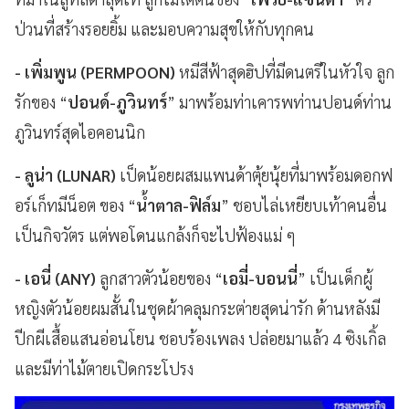
ป่วนที่สร้างรอยยิ้ม และมอบความสุขให้กับทุกคน
- เพิ่มพูน (PERMPOON)
หมีสีฟ้าสุดฮิปที่มีดนตรีในหัวใจ ลูก
รักของ “
ปอนด์-ภูวินทร์
” มาพร้อมท่าเคารพท่านปอนด์ท่าน
ภูวินทร์สุดไอคอนนิก
- ลูน่า (LUNAR)
เป็ดน้อยผสมแพนด้าตุ้ยนุ้ยที่มาพร้อมดอกฟ
อร์เก็ทมีน็อต ของ “
น้ำตาล-ฟิล์ม
” ชอบไล่เหยียบเท้าคนอื่น
เป็นกิจวัตร แต่พอโดนแกล้งก็จะไปฟ้องแม่ ๆ
- เอนี่ (ANY)
ลูกสาวตัวน้อยของ “
เอมี่-บอนนี่
” เป็นเด็กผู้
หญิงตัวน้อยผมสั้นในชุดผ้าคลุมกระต่ายสุดน่ารัก ด้านหลังมี
ปีกผีเสื้อแสนอ่อนโยน ชอบร้องเพลง ปล่อยมาแล้ว 4 ซิงเกิ้ล
และมีท่าไม้ตายเปิดกระโปรง