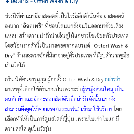
อ๊อตเทริ - Otteri Wash & Dry
ช่วงปีที่ผ่านมามีมาสคอตที่เป็นไวรัลอีกตัวนั่นคือ มาสคอตน้
องนาก “
อ๊อตเทริ
” ที่ชอบโดนแกล้งจนวีนออกมาด้วยเสียง
แหลม สร้างความน่ารักน่าเอ็นดูให้แก่ชาวโซเชียลทั่วประเทศ
โดยน้องนากตัวนี้เป็นมาสคอตจากแบรนด์ “
Otteri Wash &
Dry
” ร้านสะดวกซักที่มีสาขาอยู่ทั่วประเทศ ที่มีรูปตัวนากชูมือ
เป็นโลโก้
กวิน นิทัศนจารุนุกุล ผู้ก่อตั้ง Otteri Wash & Dry
กล่าวว่า
สาเหตุที่เลือกใช้ตัวนากเป็นเพราะว่า
ผู้หญิงส่วนใหญ่เป็น
คนซักผ้า และมักจะชอบสัตว์ตัวเล็กน่ารัก ดังนั้นนากจึง
สามารถดึงดูดให้พวกเธอ (และแฟน) เข้ามาใช้บริการ
โดย
เลือกทำให้เป็นการ์ตูนสไตล์ญี่ปุ่น เพราะไม่เก่า ไม่แก่ มี
ความสดใส ดูเป็นวัยรุ่น