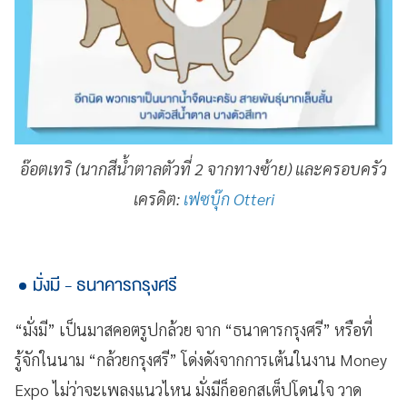
อ๊อตเทริ (นากสีน้ำตาลตัวที่ 2 จากทางซ้าย) และครอบครัว
เครดิต:
เฟซบุ๊ก Otteri
มั่งมี - ธนาคารกรุงศรี
“มั่งมี” เป็นมาสคอตรูปกล้วย จาก “ธนาคารกรุงศรี” หรือที่
รู้จักในนาม “กล้วยกรุงศรี” โด่งดังจากการเต้นในงาน Money
Expo ไม่ว่าจะเพลงแนวไหน มั่งมีก็ออกสเต็ปโดนใจ วาด