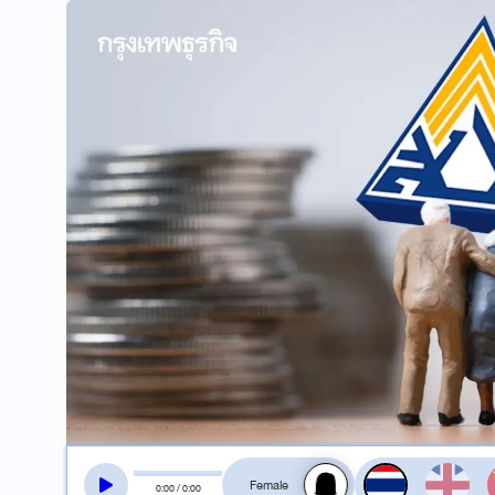
สลับเสียงอ่าน
0
:
00
/
0
:
00